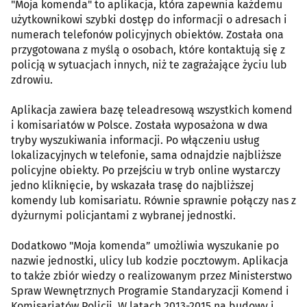
"Moja komenda" to aplikacja, która zapewnia każdemu
użytkownikowi szybki dostęp do informacji o adresach i
numerach telefonów policyjnych obiektów. Została ona
przygotowana z myślą o osobach, które kontaktują się z
policją w sytuacjach innych, niż te zagrażające życiu lub
zdrowiu.
Aplikacja zawiera bazę teleadresową wszystkich komend
i komisariatów w Polsce. Została wyposażona w dwa
tryby wyszukiwania informacji. Po włączeniu usług
lokalizacyjnych w telefonie, sama odnajdzie najbliższe
policyjne obiekty. Po przejściu w tryb online wystarczy
jedno kliknięcie, by wskazała trasę do najbliższej
komendy lub komisariatu. Równie sprawnie połączy nas z
dyżurnymi policjantami z wybranej jednostki.
Dodatkowo "Moja komenda” umożliwia wyszukanie po
nazwie jednostki, ulicy lub kodzie pocztowym. Aplikacja
to także zbiór wiedzy o realizowanym przez Ministerstwo
Spraw Wewnętrznych Programie Standaryzacji Komend i
Komisariatów Policji. W latach 2013-2015 na budowy i