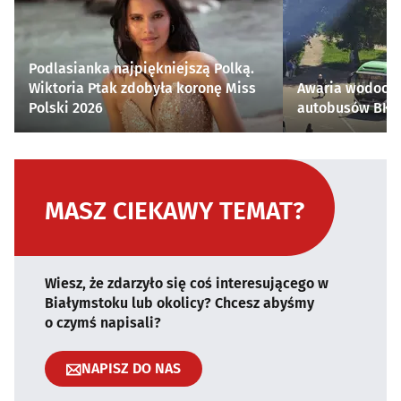
Podlasianka najpiękniejszą Polką.
Wiktoria Ptak zdobyła koronę Miss
Awaria wodocią
Polski 2026
autobusów BKM 
MASZ CIEKAWY TEMAT?
Wiesz, że zdarzyło się coś interesującego w
Białymstoku lub okolicy? Chcesz abyśmy
o czymś napisali?
NAPISZ DO NAS