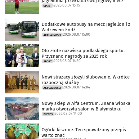
Jagiellonia przekłada swój ligowy mecz
2026.08.07 15:15
SPORT
Dodatkowe autobusy na mecz Jagiellonii z
Widzewem Łódź
2026.08.07 15:00
AKTUALNOŚCI
Oto złote nazwiska podlaskiego sportu.
Przyznano nagrody za 2025 rok
2026.08.07 14:30
SPORT
Nowi strażacy złożyli ślubowanie. Wkrótce
rozpoczną służbę
2026.08.07 14:04
AKTUALNOŚCI
Nowy sklep w Alfa Centrum. Znana włoska
marka otworzyła salon w Białymstoku
2026.08.07 14:00
BIZNES
Ogórki kiszone. Ten sprawdzony przepis
warto znać