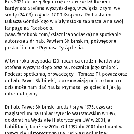
Rok 2021 decyzją Sejmu ogłoszony został Rokiem
kardynała Stefana Wyszyńskiego, w związku z tym, we
środę (24.03), o godz. 17.00 Książnica Podlaska im.
Łukasza Górnickiego w Białymstoku zaprasza w na swój
fanpage na Facebooku
(www.facebook.com/ksiaznicapodlaska) na spotkanie
autorskie z dr hab. Pawłem Skibińskim, poświęcone
postaci i nauce Prymasa Tysiąclecia.
W tym roku przypada 120. rocznica urodzin kardynała
Stefana Wyszyńskiego oraz 40. rocznica jego śmierci.
Podczas spotkania, prowadzący – Tomasz Filipowicz oraz
dr hab. Paweł Skibiński, porozmawiają m.in. o tym, co
dziś może nam dać nauka Prymasa Tysiąclecia i jak ją
interpretujemy.
Dr hab. Paweł Skibiński urodził się w 1973, uzyskał
magisterium na Uniwersytecie Warszawskim w 1997,
doktorat na Wydziale Historycznym UW w 2001, a
habilitację tamże w 2014. Od 1997 do 2001 doktorant w
Instytucie Historycznym UW. Od 2001 adiunkt w