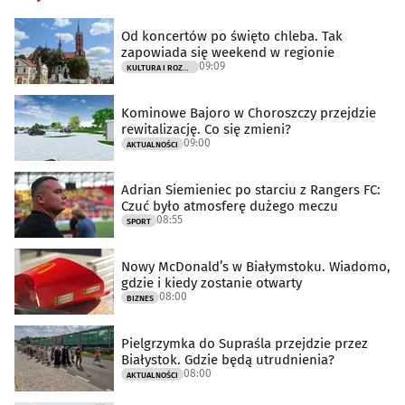
Od koncertów po święto chleba. Tak
zapowiada się weekend w regionie
09:09
KULTURA I ROZRYWKA
Kominowe Bajoro w Choroszczy przejdzie
rewitalizację. Co się zmieni?
09:00
AKTUALNOŚCI
Adrian Siemieniec po starciu z Rangers FC:
Czuć było atmosferę dużego meczu
08:55
SPORT
Nowy McDonald’s w Białymstoku. Wiadomo,
gdzie i kiedy zostanie otwarty
08:00
BIZNES
Pielgrzymka do Supraśla przejdzie przez
Białystok. Gdzie będą utrudnienia?
08:00
AKTUALNOŚCI