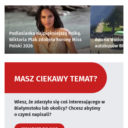
Podlasianka najpiękniejszą Polką.
Wiktoria Ptak zdobyła koronę Miss
Awaria wodocią
Polski 2026
autobusów BKM 
MASZ CIEKAWY TEMAT?
Wiesz, że zdarzyło się coś interesującego w
Białymstoku lub okolicy? Chcesz abyśmy
o czymś napisali?