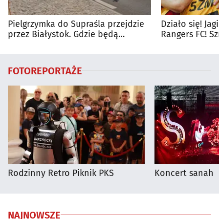
Pielgrzymka do Supraśla przejdzie
Działo się! Ja
przez Białystok. Gdzie będą
Rangers FC! S
utrudnienia?
FOTOREPORTAŻE
Rodzinny Retro Piknik PKS
Koncert sanah
NAJNOWSZE