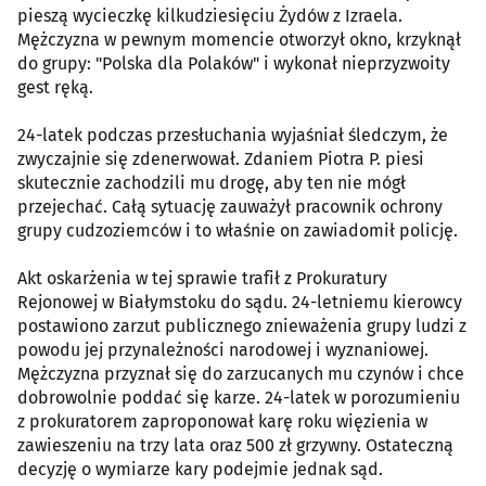
pieszą wycieczkę kilkudziesięciu Żydów z Izraela.
Mężczyzna w pewnym momencie otworzył okno, krzyknął
do grupy: "Polska dla Polaków" i wykonał nieprzyzwoity
gest ręką.
24-latek podczas przesłuchania wyjaśniał śledczym, że
zwyczajnie się zdenerwował. Zdaniem Piotra P. piesi
skutecznie zachodzili mu drogę, aby ten nie mógł
przejechać. Całą sytuację zauważył pracownik ochrony
grupy cudzoziemców i to właśnie on zawiadomił policję.
Akt oskarżenia w tej sprawie trafił z Prokuratury
Rejonowej w Białymstoku do sądu. 24-letniemu kierowcy
postawiono zarzut publicznego znieważenia grupy ludzi z
powodu jej przynależności narodowej i wyznaniowej.
Mężczyzna przyznał się do zarzucanych mu czynów i chce
dobrowolnie poddać się karze. 24-latek w porozumieniu
z prokuratorem zaproponował karę roku więzienia w
zawieszeniu na trzy lata oraz 500 zł grzywny. Ostateczną
decyzję o wymiarze kary podejmie jednak sąd.