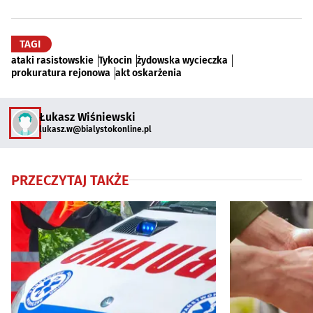
TAGI
ataki rasistowskie
Tykocin
żydowska wycieczka
prokuratura rejonowa
akt oskarżenia
Łukasz Wiśniewski
lukasz.w@bialystokonline.pl
PRZECZYTAJ TAKŻE