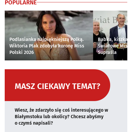
POPULARNE
Podlasianka najpiękniejszą Polką.
Babka, kiszka i
Wiktoria Ptak zdobyła koronę Miss
Światowe Mistr
Polski 2026
Supraśla
MASZ CIEKAWY TEMAT?
Wiesz, że zdarzyło się coś interesującego w
Białymstoku lub okolicy? Chcesz abyśmy
o czymś napisali?