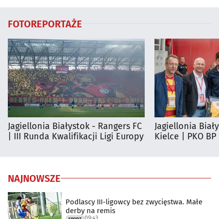
FOTOREPORTAŻE
Jagiellonia Białystok - Rangers FC
Jagiellonia Biał
| III Runda Kwalifikacji Ligi Europy
Kielce | PKO BP
NAJNOWSZE
Podlascy III-ligowcy bez zwycięstwa. Małe
derby na remis
09:43