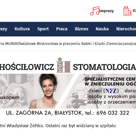
Imprezy
F
rezy
Kultura
Sport
Praca
Biznes
Nauka
Nierucho
eria MUNDO
Światowe Mistrzostwa w pieczeniu Babki i Kiszki Ziemniaczanej
Le
etni Władysław Żółtko. Ostatni raz był widziany w szpitalu