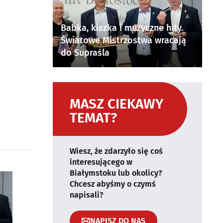
Babka, kiszka i muzyczne hity.
Światowe Mistrzostwa wracają
do Supraśla
MASZ CIEKAWY
TEMAT?
Wiesz, że zdarzyło się coś
interesującego w
Białymstoku lub okolicy?
Chcesz abyśmy o czymś
napisali?
NAPISZ DO NAS