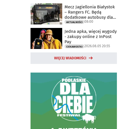
Mecz Jagiellonia Białystok
– Rangers FC. Będą
dodatkowe autobusy dla
08:00
kibiców
AKTUALNOŚCI
Jedna apka, więcej wygody
- zakupy online z InPost
Pay
2026.08.05 20:55
CIEKAWOSTKI
WIĘCEJ WIADOMOŚCI