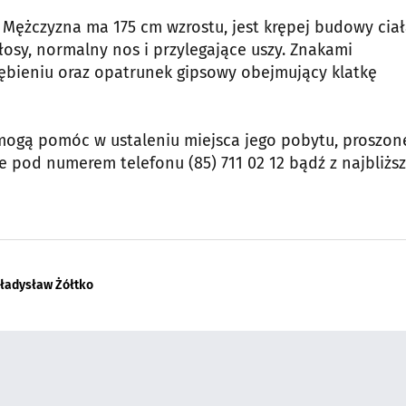
 Mężczyzna ma 175 cm wzrostu, jest krępej budowy ciał
osy, normalny nos i przylegające uszy. Znakami
ębieniu oraz opatrunek gipsowy obejmujący klatkę
 mogą pomóc w ustaleniu miejsca jego pobytu, proszon
 pod numerem telefonu (85) 711 02 12 bądź z najbliżs
ładysław Żółtko