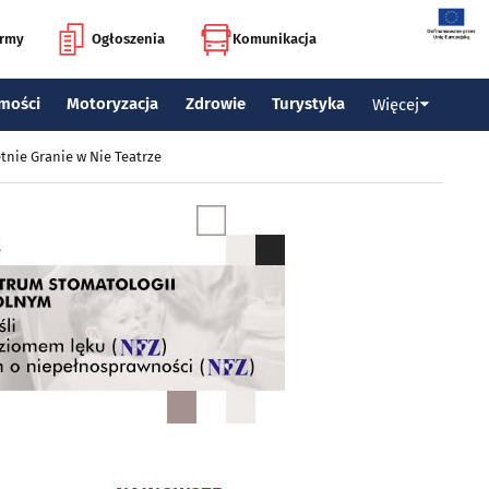
irmy
Ogłoszenia
Komunikacja
mości
Motoryzacja
Zdrowie
Turystyka
Więcej
tnie Granie w Nie Teatrze