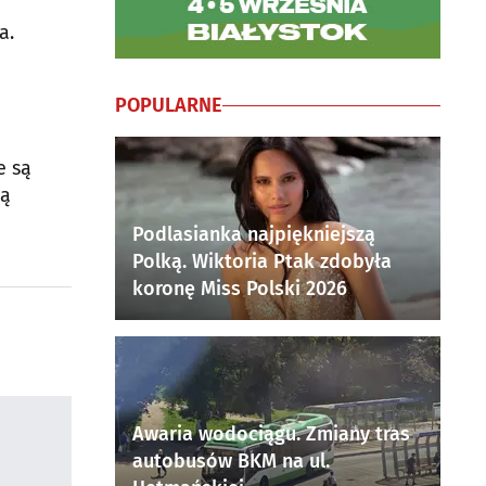
a.
POPULARNE
e są
zą
Podlasianka najpiękniejszą
Polką. Wiktoria Ptak zdobyła
koronę Miss Polski 2026
Awaria wodociągu. Zmiany tras
autobusów BKM na ul.