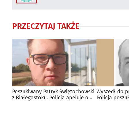
PRZECZYTAJ TAKŻE
Poszukiwany Patryk Świętochowski
Wyszedł do pr
z Białegostoku. Policja apeluje o
Policja poszu
pomoc
Białegostoku