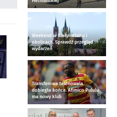
Hetmańskiej
Weekend w Białymstoku i
okolicach. Sprawdź przegląd
wydarzeń
Transferowa telenowela
dobiegła końca. Afimico Pululu
ma nowy klub