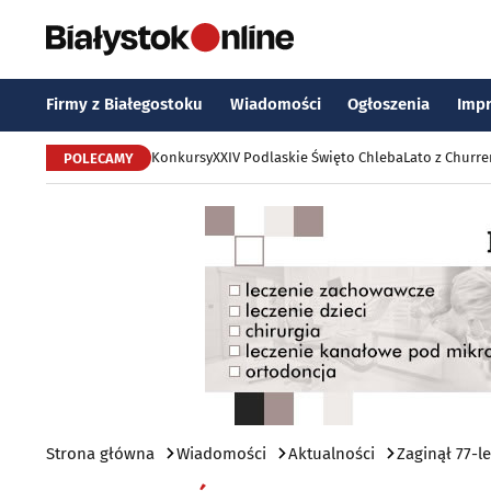
Firmy z Białegostoku
Wiadomości
Ogłoszenia
Imp
Konkursy
XXIV Podlaskie Święto Chleba
Lato z Churr
POLECAMY
Strona główna
Wiadomości
Aktualności
Zaginął 77-l