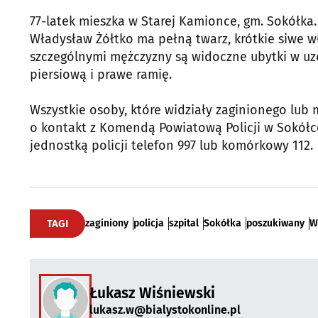
77-latek mieszka w Starej Kamionce, gm. Sokółka.
Władysław Żółtko ma pełną twarz, krótkie siwe wł
szczególnymi mężczyzny są widoczne ubytki w uz
piersiową i prawe ramię.
Wszystkie osoby, które widziały zaginionego lub
o kontakt z Komendą Powiatową Policji w Sokółce
jednostką policji telefon 997 lub komórkowy 112.
TAGI
zaginiony
policja
szpital
Sokółka
poszukiwany
W
Łukasz Wiśniewski
lukasz.w@bialystokonline.pl