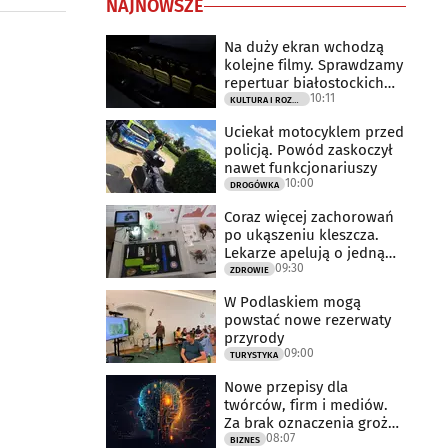
NAJNOWSZE
Na duży ekran wchodzą
kolejne filmy. Sprawdzamy
repertuar białostockich
10:11
kin
KULTURA I ROZRYWKA
Uciekał motocyklem przed
policją. Powód zaskoczył
nawet funkcjonariuszy
10:00
DROGÓWKA
Coraz więcej zachorowań
po ukąszeniu kleszcza.
Lekarze apelują o jedną
09:30
rzecz
ZDROWIE
W Podlaskiem mogą
powstać nowe rezerwaty
przyrody
09:00
TURYSTYKA
Nowe przepisy dla
twórców, firm i mediów.
Za brak oznaczenia grożą
08:07
milionowe
BIZNES