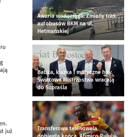
ę
Awaria wodociągu. Zmiany tras
autobusów BKM na ul.
Hetmańskiej
aru
ng
ają
Babka, kiszka i muzyczne hity.
Światowe Mistrzostwa wracają
do Supraśla
en.
Transferowa telenowela
t już
dobiegła końca. Afimico Pululu