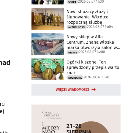
2026.08.07 14:30
2025 rok
SPORT
Nowi strażacy złożyli
ślubowanie. Wkrótce
rozpoczną służbę
2026.08.07 14:04
AKTUALNOŚCI
Nowy sklep w Alfa
Centrum. Znana włoska
marka otworzyła salon w
2026.08.07 14:00
Białymstoku
BIZNES
nad
Ogórki kiszone. Ten
sprawdzony przepis warto
znać
2026.08.07 13:40
KULINARIA
WIĘCEJ WIADOMOŚCI
y
rci
ej