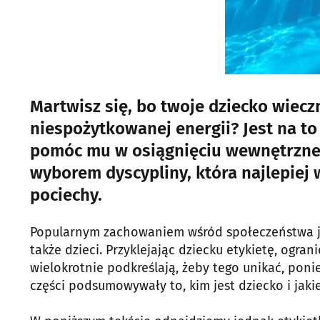
Martwisz się, bo twoje dziecko wiecz
niespożytkowanej energii? Jest na t
pomóc mu w osiągnięciu wewnętrznej
wyborem dyscypliny, która najlepiej
pociechy.
Popularnym zachowaniem wśród społeczeństwa jes
także dzieci. Przyklejając dziecku etykietę, ogra
wielokrotnie podkreślają, żeby tego unikać, pon
części podsumowywały to, kim jest dziecko i jakie