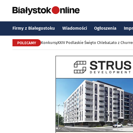
Firmy z Białegostoku
Wiadomości
Ogłoszenia
Imp
Konkursy
XXIV Podlaskie Święto Chleba
Lato z Churr
POLECAMY