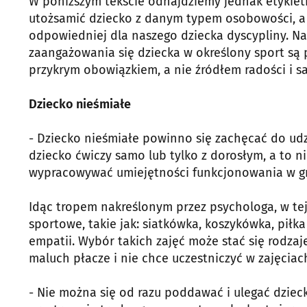
W poniższym tekście odnajdziemy jednak etykiet
utożsamić dziecko z danym typem osobowości, a 
odpowiedniej dla naszego dziecka dyscypliny. N
zaangażowania się dziecka w określony sport są 
przykrym obowiązkiem, a nie źródłem radości i sat
Dziecko nieśmiałe
- Dziecko nieśmiałe powinno się zachęcać do ud
dziecko ćwiczy samo lub tylko z dorosłym, a to n
wypracowywać umiejętności funkcjonowania w gr
Idąc tropem nakreślonym przez psychologa, w te
sportowe, takie jak: siatkówka, koszykówka, piłk
empatii. Wybór takich zajęć może stać się rodzaje
maluch płacze i nie chce uczestniczyć w zajęciac
- Nie można się od razu poddawać i ulegać dziecku