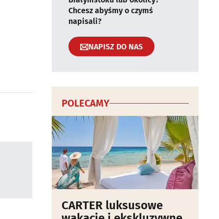
Chcesz abyśmy o czymś
napisali?
NAPISZ DO NAS
POLECAMY
CARTER luksusowe
wakacje i ekskluzywne