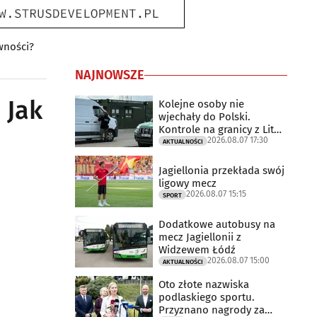
wności?
NAJNOWSZE
 Jak
Kolejne osoby nie
wjechały do Polski.
Kontrole na granicy z Litwą
2026.08.07 17:30
trwają
AKTUALNOŚCI
Jagiellonia przekłada swój
ligowy mecz
2026.08.07 15:15
SPORT
Dodatkowe autobusy na
mecz Jagiellonii z
Widzewem Łódź
2026.08.07 15:00
AKTUALNOŚCI
Oto złote nazwiska
podlaskiego sportu.
Przyznano nagrody za