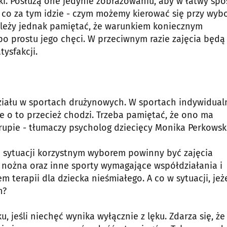
ki. Posłużą one jedynie zobrazowaniu, aby w łatwy sp
co za tym idzie - czym możemy kierować się przy wyb
ależy jednak pamiętać, że warunkiem koniecznym
po prostu jego chęci. W przeciwnym razie zajęcia będą
ysfakcji.
ziału w sportach drużynowych. W sportach indywidual
ie o to przecież chodzi. Trzeba pamiętać, że ono ma
upie - tłumaczy psycholog dziecięcy Monika Perkowsk
j sytuacji korzystnym wyborem powinny być zajęcia
a nożna oraz inne sporty wymagające współdziałania i
m terapii dla dziecka nieśmiałego. A co w sytuacji, jeże
h?
, jeśli niechęć wynika wyłącznie z lęku. Zdarza się, że