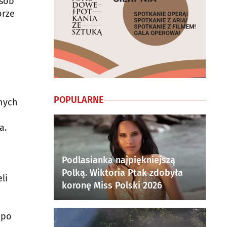
osób
orze
POPULARNE
nych
a.
Podlasianka najpiękniejszą
Polką. Wiktoria Ptak zdobyła
li
koronę Miss Polski 2026
 po