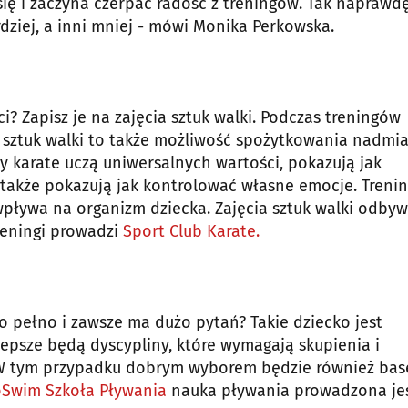
ę i zaczyna czerpać radość z treningów. Tak naprawd
rdziej, a inni mniej - mówi Monika Perkowska.
ci? Zapisz je na zajęcia sztuk walki. Podczas treningów
a sztuk walki to także możliwość spożytkowania nadmi
y karate uczą uniwersalnych wartości, pokazują jak
także pokazują jak kontrolować własne emocje. Treni
wpływa na organizm dziecka. Zajęcia sztuk walki odbyw
reningi prowadzi
Sport Club Karate.
o pełno i zawsze ma dużo pytań? Takie dziecko jest
lepsze będą dyscypliny, które wymagają skupienia i
. W tym przypadku dobrym wyborem będzie również bas
oSwim Szkoła Pływania
nauka pływania prowadzona jes