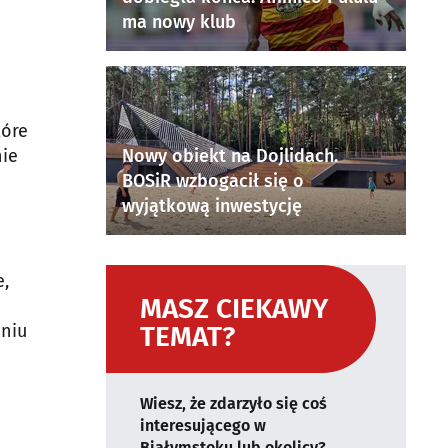
ma nowy klub
tóre
nie
Nowy obiekt na Dojlidach.
BOSiR wzbogacił się o
wyjątkową inwestycję
e,
MASZ CIEKAWY
pniu
TEMAT?
Wiesz, że zdarzyło się coś
interesującego w
Białymstoku lub okolicy?