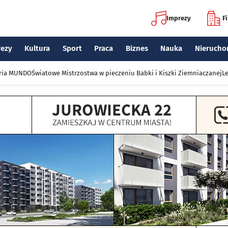
Imprezy
F
rezy
Kultura
Sport
Praca
Biznes
Nauka
Nierucho
eria MUNDO
Światowe Mistrzostwa w pieczeniu Babki i Kiszki Ziemniaczanej
Le