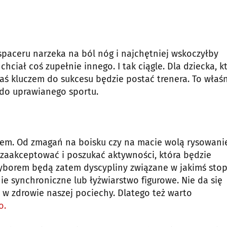
spaceru narzeka na ból nóg i najchętniej wskoczyłby
hciał coś zupełnie innego. I tak ciągle. Dla dziecka, k
zaś kluczem do sukcesu będzie postać trenera. To właś
 do uprawianego sportu.
em. Od zmagań na boisku czy na macie wolą rysowani
o zaakceptować i poszukać aktywności, która będzie
borem będą zatem dyscypliny związane w jakimś sto
ie synchroniczne lub łyżwiarstwo figurowe. Nie da się
 w zdrowie naszej pociechy. Dlatego też warto
o.