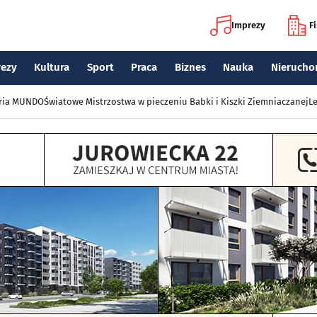
Imprezy
F
rezy
Kultura
Sport
Praca
Biznes
Nauka
Nierucho
eria MUNDO
Światowe Mistrzostwa w pieczeniu Babki i Kiszki Ziemniaczanej
Le