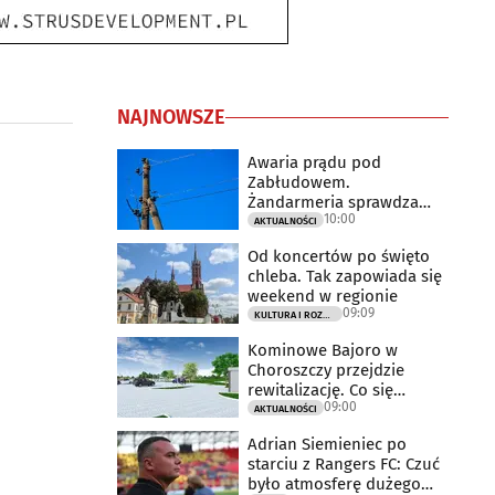
NAJNOWSZE
Awaria prądu pod
Zabłudowem.
Żandarmeria sprawdza
10:00
udział śmigłowca
AKTUALNOŚCI
Od koncertów po święto
chleba. Tak zapowiada się
weekend w regionie
09:09
KULTURA I ROZRYWKA
Kominowe Bajoro w
Choroszczy przejdzie
rewitalizację. Co się
09:00
zmieni?
AKTUALNOŚCI
Adrian Siemieniec po
starciu z Rangers FC: Czuć
było atmosferę dużego