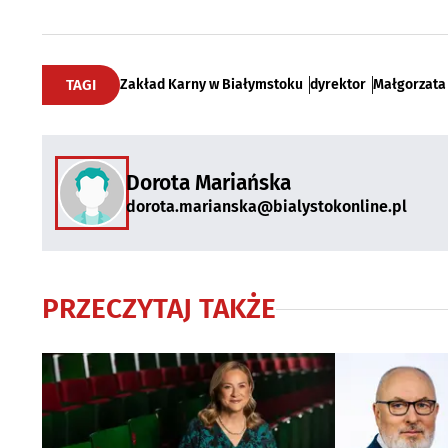
TAGI
Zakład Karny w Białymstoku
dyrektor
Małgorzata
Dorota Mariańska
dorota.marianska@bialystokonline.pl
PRZECZYTAJ TAKŻE