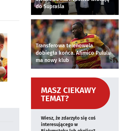
do Supraśla
Transferowa telenowela
dobiegła końca. Afimico Pululu
ma nowy klub
MASZ CIEKAWY
TEMAT?
Wiesz, że zdarzyło się coś
interesującego w
Białymstoku lub okolicy?