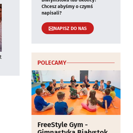
Chcesz abyśmy o czymś
napisali?
NAPISZ DO NAS
t
POLECAMY
FreeStyle Gym -
Gimnastyka Białystok