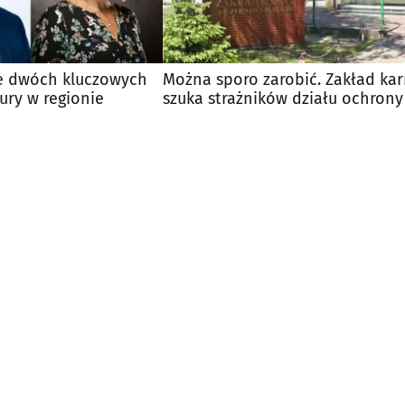
e dwóch kluczowych
Można sporo zarobić. Zakład ka
tury w regionie
szuka strażników działu ochrony