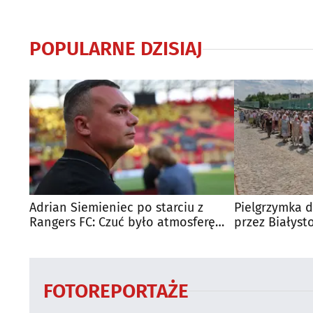
POPULARNE DZISIAJ
Adrian Siemieniec po starciu z
Pielgrzymka d
Rangers FC: Czuć było atmosferę
przez Białyst
dużego meczu
utrudnienia?
FOTOREPORTAŻE