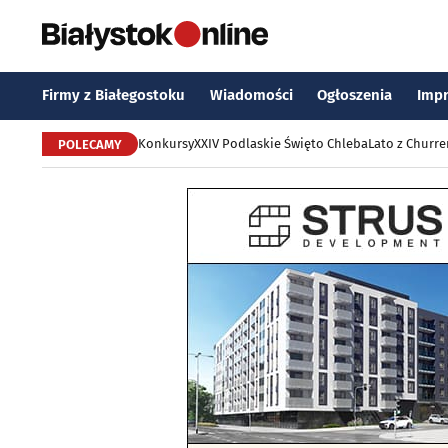
Firmy z Białegostoku
Wiadomości
Ogłoszenia
Imp
Konkursy
XXIV Podlaskie Święto Chleba
Lato z Churr
POLECAMY