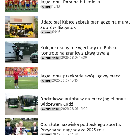
Jagiellonii. Pora na hit kolejki
15:18
SPORT
Udało się! Kibice zebrali pieniądze na mural
Żubrów Białystok
09:16
SPORT
Kolejne osoby nie wjechały do Polski.
Kontrole na granicy z Litwą trwają
2026.08.07 17:30
AKTUALNOŚCI
Jagiellonia przekłada swój ligowy mecz
2026.08.07 15:15
SPORT
Dodatkowe autobusy na mecz Jagiellonii z
Widzewem Łódź
2026.08.07 15:00
AKTUALNOŚCI
Oto złote nazwiska podlaskiego sportu.
Przyznano nagrody za 2025 rok
2026.08.07 14:30
SPORT