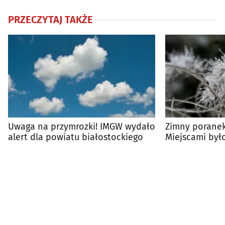
PRZECZYTAJ TAKŻE
Uwaga na przymrozki! IMGW wydało
Zimny poranek
alert dla powiatu białostockiego
Miejscami było