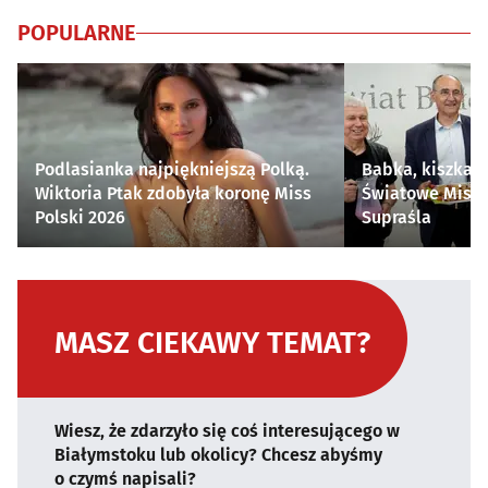
POPULARNE
Podlasianka najpiękniejszą Polką.
Babka, kiszka i
Wiktoria Ptak zdobyła koronę Miss
Światowe Mistr
Polski 2026
Supraśla
MASZ CIEKAWY TEMAT?
Wiesz, że zdarzyło się coś interesującego w
Białymstoku lub okolicy? Chcesz abyśmy
o czymś napisali?