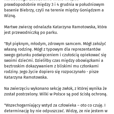
prawdopodobnie między 3 i 4 grudnia w południowym
basenie Biebrzy, czyli na terenie między Goniądzem a
Wizną.
Martwe zwierzę odnalazła Katarzyna Ramotowska, która
jest przewodniczką po parku.
"Był pięknym, młodym, zdrowym samcem. Mógł założyć
własną rodzinę. Mógł z typowym dla reprezentantów
swego gatunku poświęceniem i czułością opiekować się
swoimi dziećmi. Dzieliłby czas między obowiązkami a
beztroskim dokazywaniem z bliskimi mu członkami
rodziny. Jego życie dopiero się rozpoczynało - pisze
Katarzyna Ramotowska.
Na zwierzęciu wykonano sekcję zwłok, z której wynika że
został postrzelony. Wilki w Polsce są pod ścisłą ochroną.
"Wszechogarniający wstyd za człowieka – oto co czuję. I
determinację by nie odpuszczać. Widzę, ze nie jestem w