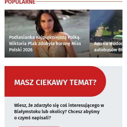
POPULARNE
Podlasianka najpiękniejszą Polką.
Wiktoria Ptak zdobyła koronę Miss
Awaria wodocią
Polski 2026
autobusów BKM 
MASZ CIEKAWY TEMAT?
Wiesz, że zdarzyło się coś interesującego w
Białymstoku lub okolicy? Chcesz abyśmy
o czymś napisali?