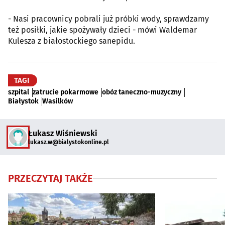
- Nasi pracownicy pobrali już próbki wody, sprawdzamy
też posiłki, jakie spożywały dzieci - mówi Waldemar
Kulesza z białostockiego sanepidu.
TAGI
szpital
zatrucie pokarmowe
obóz taneczno-muzyczny
Białystok
Wasilków
Łukasz Wiśniewski
lukasz.w@bialystokonline.pl
PRZECZYTAJ TAKŻE