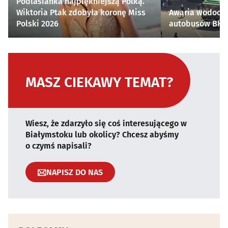
Podlasianka najpiękniejszą Polką.
Wiktoria Ptak zdobyła koronę Miss
Awaria wodocią
Polski 2026
autobusów BKM 
MASZ CIEKAWY TEMAT?
Wiesz, że zdarzyło się coś interesującego w
Białymstoku lub okolicy? Chcesz abyśmy
o czymś napisali?
NAPISZ DO NAS