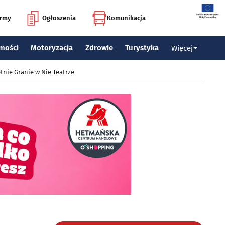
irmy
Ogłoszenia
Komunikacja
mości
Motoryzacja
Zdrowie
Turystyka
Więcej
tnie Granie w Nie Teatrze