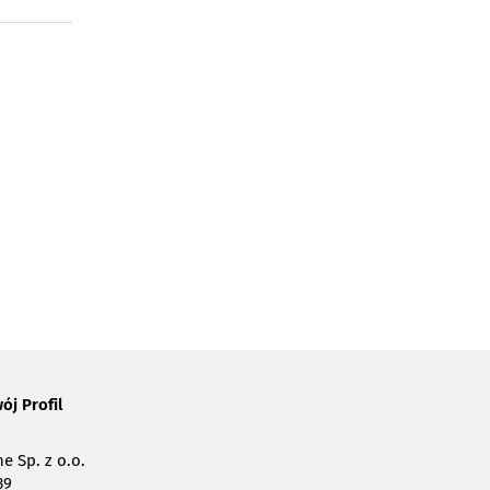
ój Profil
e Sp. z o.o.
39