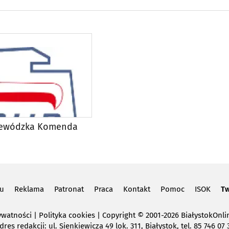
jewódzka Komenda
lu
Reklama
Patronat
Praca
Kontakt
Pomoc
ISOK
Tw
ywatności
|
Polityka cookies
Copyright
© 2001-2026 BiałystokOnlin
dres redakcji: ul. Sienkiewicza 49 lok. 311, Białystok, tel. 85 746 07 