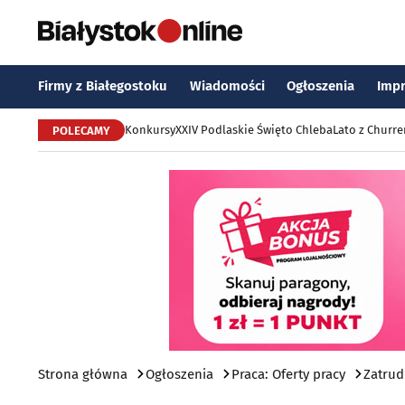
Firmy z Białegostoku
Wiadomości
Ogłoszenia
Imp
Konkursy
XXIV Podlaskie Święto Chleba
Lato z Churr
POLECAMY
Strona główna
Ogłoszenia
Praca: Oferty pracy
Zatrud