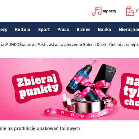
Imprezy
F
rezy
Kultura
Sport
Praca
Biznes
Nauka
Nierucho
eria MUNDO
Światowe Mistrzostwa w pieczeniu Babki i Kiszki Ziemniaczanej
Le
nię na produkcję opakowań foliowych