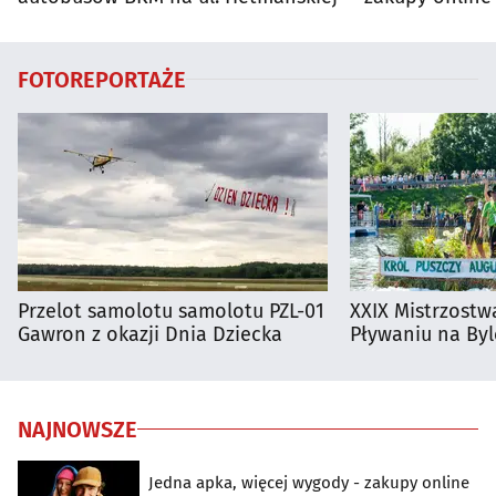
FOTOREPORTAŻE
Przelot samolotu samolotu PZL-01
XXIX Mistrzostw
Gawron z okazji Dnia Dziecka
Pływaniu na By
NAJNOWSZE
Jedna apka, więcej wygody - zakupy online