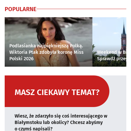
POPULARNE
Podlasianka najpiękniejszą Polką.
Wiktoria Ptak zdobyła koronę Miss
Weekend w Biał
Polski 2026
Sprawdź przegl
MASZ CIEKAWY TEMAT?
Wiesz, że zdarzyło się coś interesującego w
Białymstoku lub okolicy? Chcesz abyśmy
o czymś napisali?