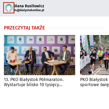
Diana Rusiłowicz
24@bialystokonline.pl
PRZECZYTAJ TAKŻE
13. PKO Białystok Półmaraton.
PKO Białystok
Wystartuje blisko 10 tysięcy
sportowe świę
biegaczy
weekend!