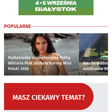
POPULARNE
Podlasianka najpiękniejszą Polką.
Wiktoria Ptak zdobyła koronę Miss
Awaria wodocią
Polski 2026
autobusów BKM 
MASZ CIEKAWY TEMAT?