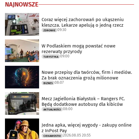
NAJNOWSZE
Coraz więcej zachorowań po ukąszeniu
kleszcza. Lekarze apelują o jedną rzecz
09:30
ZDROWIE
W Podlaskiem mogą powstać nowe
rezerwaty przyrody
09:00
TURYSTYKA
Nowe przepisy dla twórców, firm i mediów.
Za brak oznaczenia grożą milionowe
08:07
BIZNES
Mecz Jagiellonia Białystok – Rangers FC.
Będą dodatkowe autobusy dla kibiców
08:00
AKTUALNOŚCI
Jedna apka, więcej wygody - zakupy online
z InPost Pay
2026.08.05 20:55
CIEKAWOSTKI