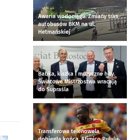
Awaria wodociągu. Zmiany tras
autobusów BKM na ul.
Hetmańskiej
Babka, kiszka i muzyczne hity.
Światowe Mistrzostwa wracają
do Supraśla
Transferowa telenowela
dobiegła końca. Afimico Pululu