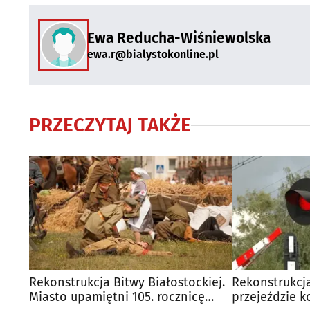
Ewa Reducha-Wiśniewolska
ewa.r@bialystokonline.pl
PRZECZYTAJ TAKŻE
Rekonstrukcja Bitwy Białostockiej.
Rekonstrukcja
Miasto upamiętni 105. rocznicę
przejeździe 