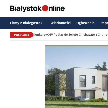
Firmy z Białegostoku
Wiadomości
Ogłoszenia
Imp
Konkursy
XXIV Podlaskie Święto Chleba
Lato z Churr
POLECAMY