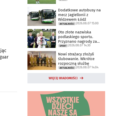
Dodatkowe autobusy na
mecz Jagiellonii z
Widzewem Łódź
2026.08.07 15:00
AKTUALNOŚCI
Oto złote nazwiska
podlaskiego sportu.
Przyznano nagrody za
2026.08.07 14:30
2025 rok
SPORT
ając
Nowi strażacy złożyli
guar
ślubowanie. Wkrótce
rozpoczną służbę
2026.08.07 14:04
AKTUALNOŚCI
WIĘCEJ WIADOMOŚCI