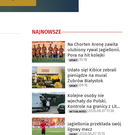
NAJNOWSZE
Na Chorten Arenę zawita
ulubiony rywal Jagiellonii.
Pora na hit kolejki
15:18
SPORT
Udało się! Kibice zebrali
pieniądze na mural
Żubrów Białystok
09:16
SPORT
Kolejne osoby nie
wjechały do Polski.
Kontrole na granicy z Litwą
2026.08.07 17:30
trwają
AKTUALNOŚCI
Jagiellonia przekłada swój
ligowy mecz
2026.08.07 15:15
SPORT