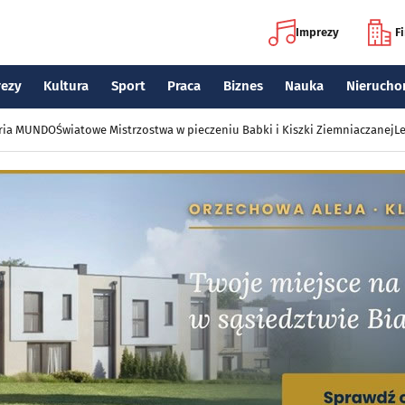
Imprezy
F
rezy
Kultura
Sport
Praca
Biznes
Nauka
Nierucho
eria MUNDO
Światowe Mistrzostwa w pieczeniu Babki i Kiszki Ziemniaczanej
Le