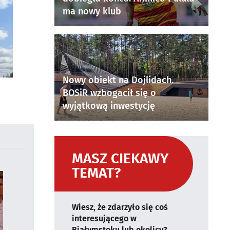
ma nowy klub
Nowy obiekt na Dojlidach.
BOSiR wzbogacił się o
wyjątkową inwestycję
MASZ CIEKAWY
TEMAT?
Wiesz, że zdarzyło się coś
interesującego w
Białymstoku lub okolicy?