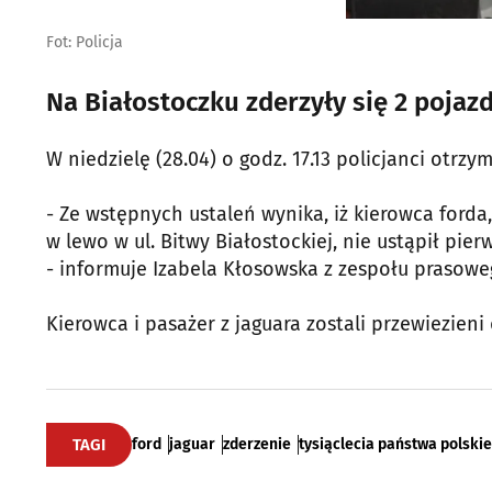
Fot: Policja
Na Białostoczku zderzyły się 2 pojazd
W niedzielę (28.04) o godz. 17.13 policjanci otrz
- Ze wstępnych ustaleń wynika, iż kierowca forda, 
w lewo w ul. Bitwy Białostockiej, nie ustąpił pi
- informuje Izabela Kłosowska z zespołu prasoweg
Kierowca i pasażer z jaguara zostali przewiezieni 
TAGI
ford
jaguar
zderzenie
tysiąclecia państwa polski