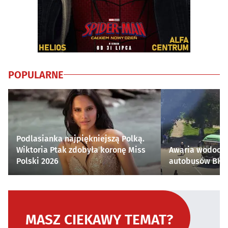
POPULARNE
Podlasianka najpiękniejszą Polką.
Wiktoria Ptak zdobyła koronę Miss
Awaria wodocią
Polski 2026
autobusów BKM 
MASZ CIEKAWY TEMAT?