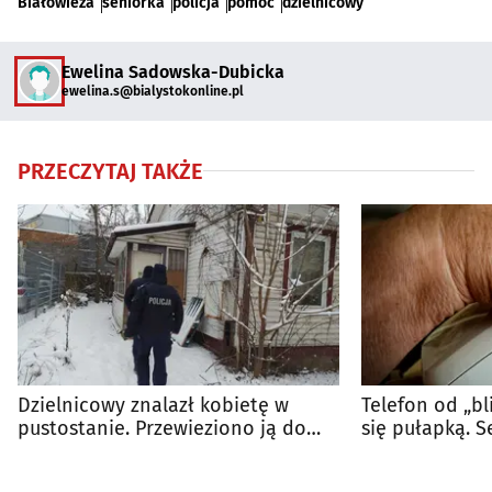
Białowieża
seniorka
policja
pomoc
dzielnicowy
Ewelina Sadowska-Dubicka
ewelina.s@bialystokonline.pl
PRZECZYTAJ TAKŻE
Dzielnicowy znalazł kobietę w
Telefon od „bl
pustostanie. Przewieziono ją do
się pułapką. S
schroniska
majątek