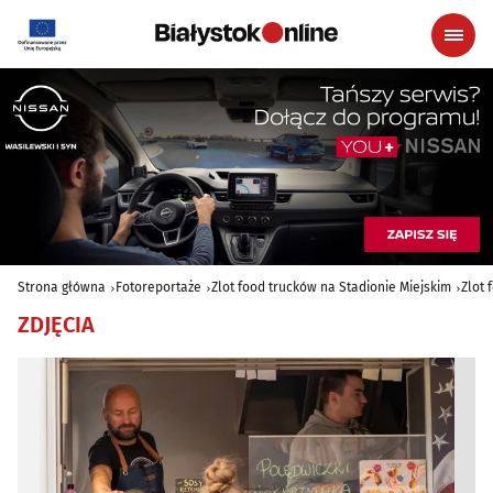
Strona główna
Fotoreportaże
Zlot food trucków na Stadionie Miejskim
Zlot 
ZDJĘCIA