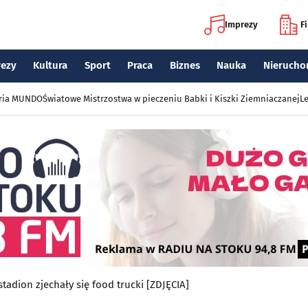
Imprezy
F
rezy
Kultura
Sport
Praca
Biznes
Nauka
Nierucho
eria MUNDO
Światowe Mistrzostwa w pieczeniu Babki i Kiszki Ziemniaczanej
Le
stadion zjechały się food trucki [ZDJĘCIA]