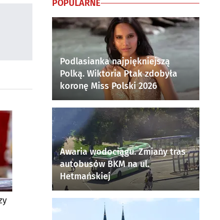
POPULARNE
Podlasianka najpiękniejszą
Polką. Wiktoria Ptak zdobyła
koronę Miss Polski 2026
Awaria wodociągu. Zmiany tras
autobusów BKM na ul.
Hetmańskiej
zy