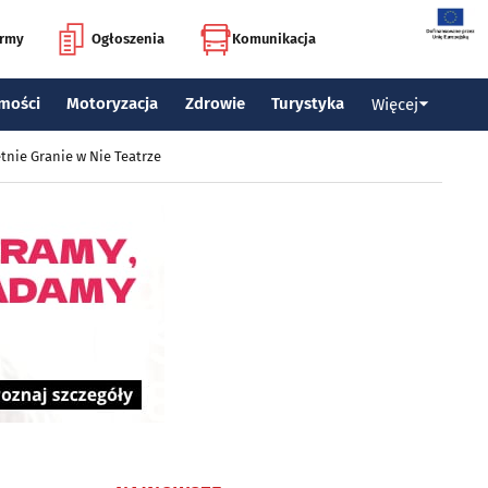
irmy
Ogłoszenia
Komunikacja
mości
Motoryzacja
Zdrowie
Turystyka
Więcej
tnie Granie w Nie Teatrze