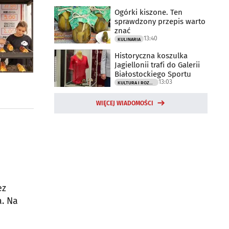
Ogórki kiszone. Ten
sprawdzony przepis warto
znać
13:40
KULINARIA
Historyczna koszulka
Jagiellonii trafi do Galerii
Białostockiego Sportu
13:03
KULTURA I ROZRYWKA
WIĘCEJ WIADOMOŚCI
ez
a. Na