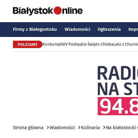
Firmy z Białegostoku
Wiadomości
Ogłoszenia
Imp
Konkursy
XXIV Podlaskie Święto Chleba
Lato z Churr
POLECAMY
Strona główna
Wiadomości
Kulinaria
Na białostocki 