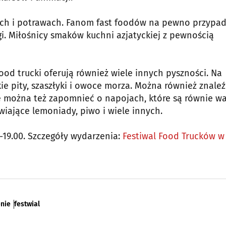
kach i potrawach. Fanom fast foodów na pewno przypa
ogi. Miłośnicy smaków kuchni azjatyckiej z pewnością
food trucki oferują również wiele innych pyszności. Na
kie pity, szaszłyki i owoce morza. Można również znaleź
 Nie można też zapomnieć o napojach, które są równie w
wiające lemoniady, piwo i wiele innych.
0-19.00. Szczegóły wydarzenia:
Festiwal Food Trucków w
enie
festwial