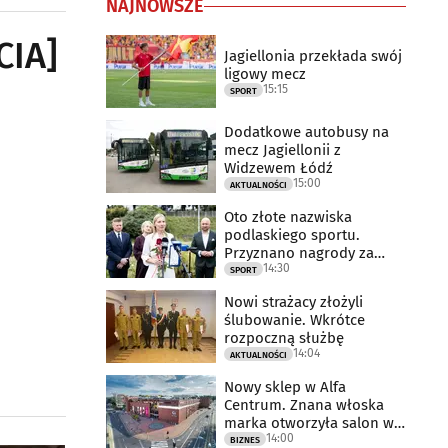
NAJNOWSZE
CIA]
Jagiellonia przekłada swój
ligowy mecz
15:15
SPORT
Dodatkowe autobusy na
mecz Jagiellonii z
Widzewem Łódź
15:00
AKTUALNOŚCI
Oto złote nazwiska
podlaskiego sportu.
Przyznano nagrody za
14:30
2025 rok
SPORT
Nowi strażacy złożyli
ślubowanie. Wkrótce
rozpoczną służbę
14:04
AKTUALNOŚCI
Nowy sklep w Alfa
Centrum. Znana włoska
marka otworzyła salon w
14:00
Białymstoku
BIZNES