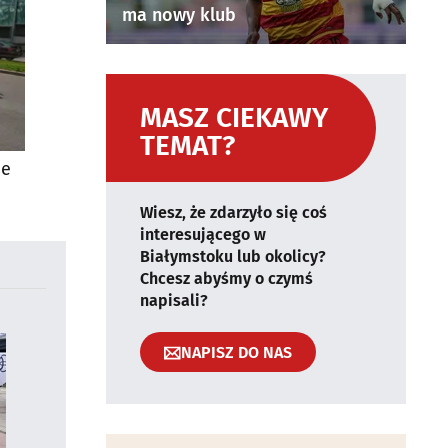
ma nowy klub
MASZ CIEKAWY
TEMAT?
ie
Wiesz, że zdarzyło się coś
interesującego w
Białymstoku lub okolicy?
Chcesz abyśmy o czymś
napisali?
NAPISZ DO NAS