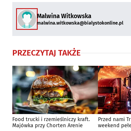
Malwina Witkowska
malwina.witkowska@bialystokonline.pl
PRZECZYTAJ TAKŻE
Food trucki i rzemieślniczy kraft.
Przed nami Tr
Majówka przy Chorten Arenie
weekend peł