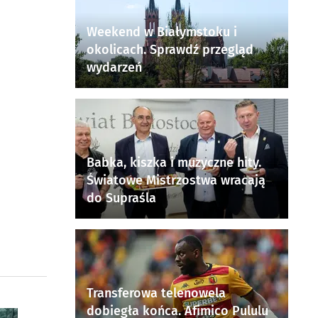
Weekend w Białymstoku i
okolicach. Sprawdź przegląd
wydarzeń
Babka, kiszka i muzyczne hity.
Światowe Mistrzostwa wracają
do Supraśla
Transferowa telenowela
dobiegła końca. Afimico Pululu