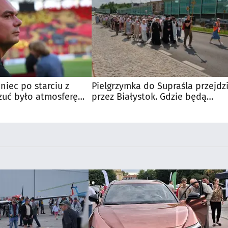
niec po starciu z
Pielgrzymka do Supraśla przejdz
zuć było atmosferę
przez Białystok. Gdzie będą
u
utrudnienia?