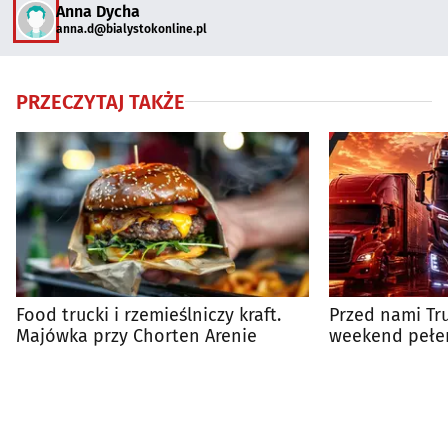
Anna Dycha
anna.d@bialystokonline.pl
PRZECZYTAJ TAKŻE
Food trucki i rzemieślniczy kraft.
Przed nami Tr
Majówka przy Chorten Arenie
weekend pełe
i dobrej zaba