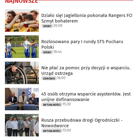
NAJNOWSZE
Działo się! Jagiellonia pokonała Rangers FC!
Szmyt bohaterem
20:08
SPORT
Rozlosowano pary I rundy STS Pucharu
Polski
18:44
SPORT
Nie płać za pomoc przy decyzji o wsparciu.
Urząd ostrzega
16:00
ZDROWIE
45 osób otrzyma wsparcie asystentów. Jest
unijne dofinansowanie
15:30
AKTUALNOŚCI
Rusza przebudowa drogi Ogrodniczki -
Nowodworce
15:00
AKTUALNOŚCI