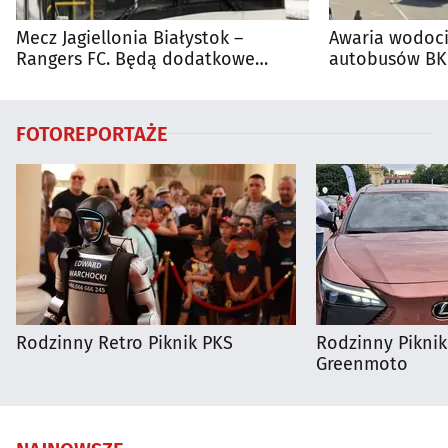
Mecz Jagiellonia Białystok –
Awaria wodoci
Rangers FC. Będą dodatkowe
autobusów BKM
autobusy dla kibiców
FOTOREPORTAŻE
Rodzinny Retro Piknik PKS
Rodzinny Pikni
Greenmoto