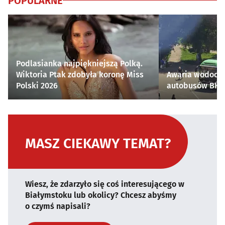
POPULARNE
Podlasianka najpiękniejszą Polką.
Wiktoria Ptak zdobyła koronę Miss
Awaria wodocią
Polski 2026
autobusów BKM 
MASZ CIEKAWY TEMAT?
Wiesz, że zdarzyło się coś interesującego w
Białymstoku lub okolicy? Chcesz abyśmy
o czymś napisali?