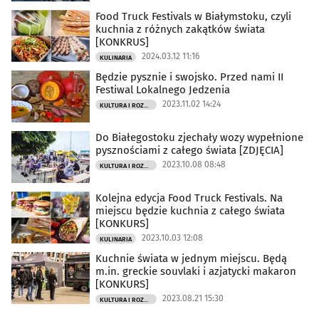
Food Truck Festivals w Białymstoku, czyli
kuchnia z różnych zakątków świata
[KONKRUS]
2024.03.12 11:16
KULINARIA
Będzie pysznie i swojsko. Przed nami II
Festiwal Lokalnego Jedzenia
2023.11.02 14:24
KULTURA I ROZRYWKA
Do Białegostoku zjechały wozy wypełnione
pysznościami z całego świata [ZDJĘCIA]
2023.10.08 08:48
KULTURA I ROZRYWKA
Kolejna edycja Food Truck Festivals. Na
miejscu będzie kuchnia z całego świata
[KONKURS]
2023.10.03 12:08
KULINARIA
Kuchnie świata w jednym miejscu. Będą
m.in. greckie souvlaki i azjatycki makaron
[KONKURS]
2023.08.21 15:30
KULTURA I ROZRYWKA