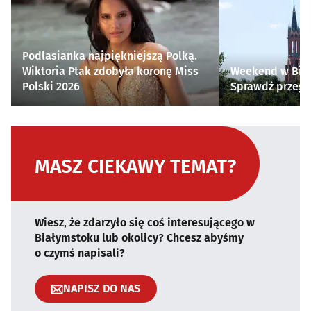
Podlasianka najpiękniejszą Polką.
Wiktoria Ptak zdobyła koronę Miss
Weekend w Biał
Polski 2026
Sprawdź przegl
MASZ CIEKAWY TEMAT?
Wiesz, że zdarzyło się coś interesującego w
Białymstoku lub okolicy? Chcesz abyśmy
o czymś napisali?
NAPISZ DO NAS