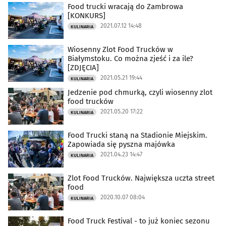
Food trucki wracają do Zambrowa
[KONKURS]
2021.07.12 14:48
KULINARIA
Wiosenny Zlot Food Trucków w
Białymstoku. Co można zjeść i za ile?
[ZDJĘCIA]
2021.05.21 19:44
KULINARIA
Jedzenie pod chmurką, czyli wiosenny zlot
food trucków
2021.05.20 17:22
KULINARIA
Food Trucki staną na Stadionie Miejskim.
Zapowiada się pyszna majówka
2021.04.23 14:47
KULINARIA
Zlot Food Trucków. Największa uczta street
food
2020.10.07 08:04
KULINARIA
Food Truck Festival - to już koniec sezonu