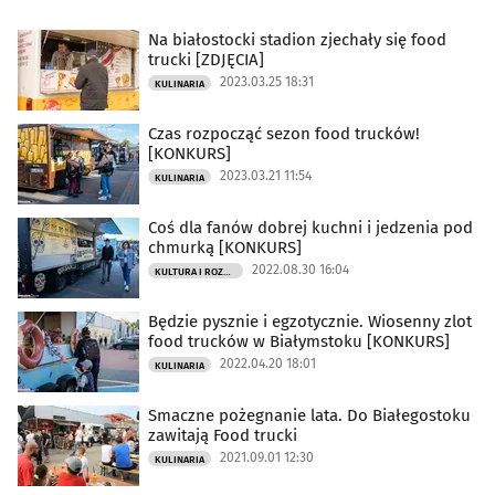
Na białostocki stadion zjechały się food
trucki [ZDJĘCIA]
2023.03.25 18:31
KULINARIA
Czas rozpocząć sezon food trucków!
[KONKURS]
2023.03.21 11:54
KULINARIA
Coś dla fanów dobrej kuchni i jedzenia pod
chmurką [KONKURS]
2022.08.30 16:04
KULTURA I ROZRYWKA
Będzie pysznie i egzotycznie. Wiosenny zlot
food trucków w Białymstoku [KONKURS]
2022.04.20 18:01
KULINARIA
Smaczne pożegnanie lata. Do Białegostoku
zawitają Food trucki
2021.09.01 12:30
KULINARIA