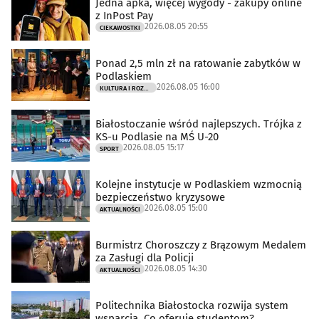
Jedna apka, więcej wygody - zakupy online
z InPost Pay
2026.08.05 20:55
CIEKAWOSTKI
Ponad 2,5 mln zł na ratowanie zabytków w
Podlaskiem
2026.08.05 16:00
KULTURA I ROZRYWKA
Białostoczanie wśród najlepszych. Trójka z
KS-u Podlasie na MŚ U-20
2026.08.05 15:17
SPORT
Kolejne instytucje w Podlaskiem wzmocnią
bezpieczeństwo kryzysowe
2026.08.05 15:00
AKTUALNOŚCI
Burmistrz Choroszczy z Brązowym Medalem
za Zasługi dla Policji
2026.08.05 14:30
AKTUALNOŚCI
Politechnika Białostocka rozwija system
wsparcia. Co oferuje studentom?