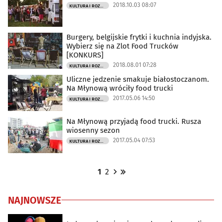
2018.10.03 08:07
KULTURA I ROZRYWKA
Burgery, belgijskie frytki i kuchnia indyjska.
Wybierz się na Zlot Food Trucków
[KONKURS]
2018.08.01 07:28
KULTURA I ROZRYWKA
Uliczne jedzenie smakuje białostoczanom.
Na Młynową wróciły food trucki
2017.05.06 14:50
KULTURA I ROZRYWKA
Na Młynową przyjadą food trucki. Rusza
wiosenny sezon
2017.05.04 07:53
KULTURA I ROZRYWKA
1
2
NAJNOWSZE