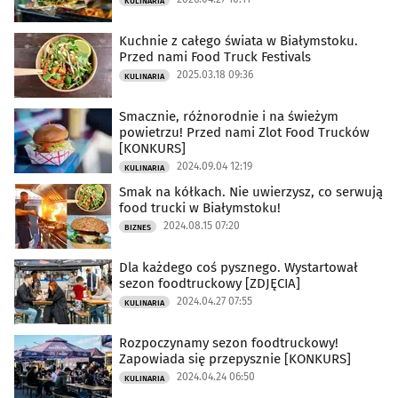
KULINARIA
Kuchnie z całego świata w Białymstoku.
Przed nami Food Truck Festivals
2025.03.18 09:36
KULINARIA
Smacznie, różnorodnie i na świeżym
powietrzu! Przed nami Zlot Food Trucków
[KONKURS]
2024.09.04 12:19
KULINARIA
Smak na kółkach. Nie uwierzysz, co serwują
food trucki w Białymstoku!
2024.08.15 07:20
BIZNES
Dla każdego coś pysznego. Wystartował
sezon foodtruckowy [ZDJĘCIA]
2024.04.27 07:55
KULINARIA
Rozpoczynamy sezon foodtruckowy!
Zapowiada się przepysznie [KONKURS]
2024.04.24 06:50
KULINARIA