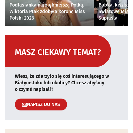
Podlasianka najpiękniejszą Polką.
Babka, kiszka i
Wiktoria Ptak zdobyła koronę Miss
Światowe Mistr
Polski 2026
Supraśla
MASZ CIEKAWY TEMAT?
Wiesz, że zdarzyło się coś interesującego w
Białymstoku lub okolicy? Chcesz abyśmy
o czymś napisali?
NAPISZ DO NAS