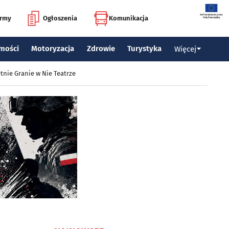
irmy
Ogłoszenia
Komunikacja
mości
Motoryzacja
Zdrowie
Turystyka
Więcej
tnie Granie w Nie Teatrze