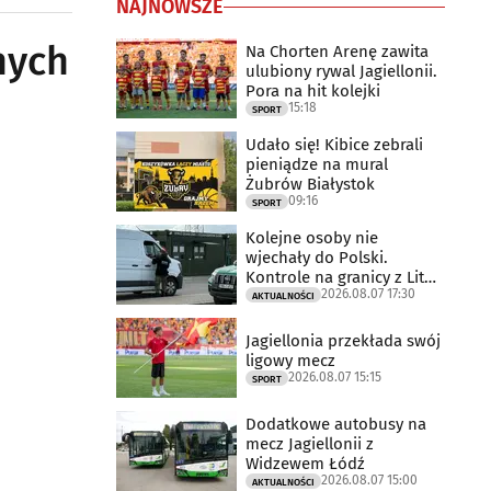
NAJNOWSZE
nych
Na Chorten Arenę zawita
ulubiony rywal Jagiellonii.
Pora na hit kolejki
15:18
SPORT
Udało się! Kibice zebrali
pieniądze na mural
Żubrów Białystok
09:16
SPORT
Kolejne osoby nie
wjechały do Polski.
Kontrole na granicy z Litwą
2026.08.07 17:30
trwają
AKTUALNOŚCI
Jagiellonia przekłada swój
ligowy mecz
2026.08.07 15:15
SPORT
Dodatkowe autobusy na
mecz Jagiellonii z
Widzewem Łódź
2026.08.07 15:00
AKTUALNOŚCI