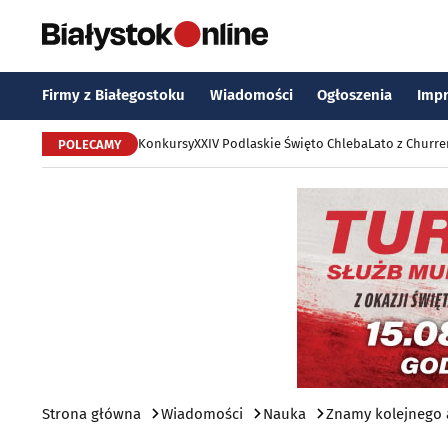
Firmy z Białegostoku
Wiadomości
Ogłoszenia
Imp
Konkursy
XXIV Podlaskie Święto Chleba
Lato z Churr
POLECAMY
Strona główna
Wiadomości
Nauka
Znamy kolejnego a