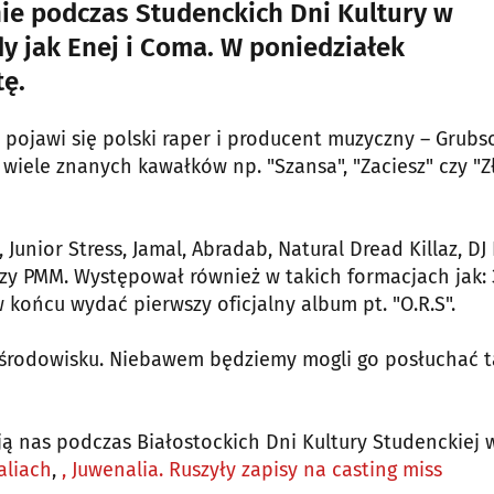
ie podczas Studenckich Dni Kultury w
y jak Enej i Coma. W poniedziałek
tę.
j pojawi się polski raper i producent muzyczny – Grubs
wiele znanych kawałków np. "Szansa", "Zaciesz" czy "Z
unior Stress, Jamal, Abradab, Natural Dread Killaz, DJ 
 czy PMM. Występował również w takich formacjach jak:
w końcu wydać pierwszy oficjalny album pt. "O.R.S".
 środowisku. Niebawem będziemy mogli go posłuchać t
ają nas podczas Białostockich Dni Kultury Studenckiej 
aliach
,
, Juwenalia. Ruszyły zapisy na casting miss