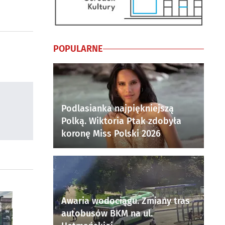
POPULARNE
Podlasianka najpiękniejszą
Polką. Wiktoria Ptak zdobyła
koronę Miss Polski 2026
Awaria wodociągu. Zmiany tras
autobusów BKM na ul.