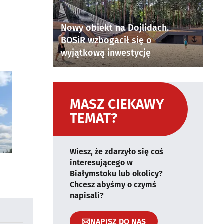
Nowy obiekt na Dojlidach.
BOSiR wzbogacił się o
wyjątkową inwestycję
MASZ CIEKAWY
TEMAT?
Wiesz, że zdarzyło się coś
interesującego w
Białymstoku lub okolicy?
Chcesz abyśmy o czymś
napisali?
NAPISZ DO NAS