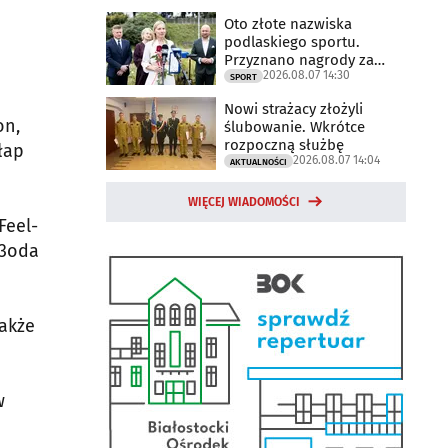
Oto złote nazwiska
podlaskiego sportu.
Przyznano nagrody za
2026.08.07 14:30
2025 rok
SPORT
Nowi strażacy złożyli
on,
ślubowanie. Wkrótce
rozpoczną służbę
łap
2026.08.07 14:04
AKTUALNOŚCI
WIĘCEJ WIADOMOŚCI
Feel-
 3oda
akże
w