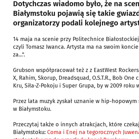
Dotychczas wiadomo było, że na scen
Białymstoku pojawią się takie gwiazd
organizatorzy podali kolejnego artys
14 maja na scenie przy Politechnice Białostockie
czyli Tomasz Iwanca. Artysta ma na swoim koncie 
za…".
Grubson współpracował też z z EastWest Rockers, J
X, Rahim, Skorup, Dreadsquad, O.S.T.R., Bob One
Kru, Siła-Z-Pokoju i Super Grupa, by w 2009 roku 
Przez lata muzyk zyskał uznanie w hip-hopowym
w Białymstoku.
Przeczytaj także o innych atrakcjach, które czek
Białymstoku:
Coma i Enej na tegorocznych Juwen