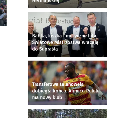
Hetmańskiej
Babka, kiszka i muzyczne hity.
Światowe Mistrzostwa wracają
do Supraśla
Transferowa telenowela
dobiegła końca. Afimico Pululu
ma nowy klub