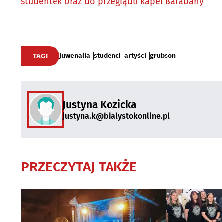
studentek oraz do przeglądu kapel Barabany
TAGI
juwenalia
studenci
artyści
grubson
Justyna Kozicka
justyna.k@bialystokonline.pl
PRZECZYTAJ TAKŻE