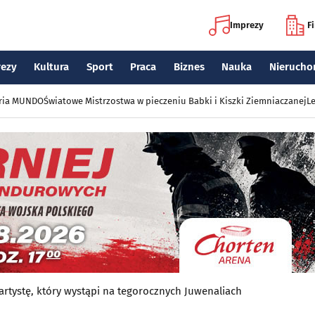
Imprezy
F
rezy
Kultura
Sport
Praca
Biznes
Nauka
Nierucho
eria MUNDO
Światowe Mistrzostwa w pieczeniu Babki i Kiszki Ziemniaczanej
Le
rtystę, który wystąpi na tegorocznych Juwenaliach