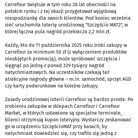
Carrefour świętuje w tym roku 28 lat obecności na
polskim rynku i z tej okazji przygotował wyjątkową
niespodziankę dla swoich klientów. Pod koniec września
sieć uruchomiła loterię urodzinową "Szczęścio MAT2", w
której łączna pula nagród przekracza 2,2 mln zł.
Każdy, kto do 11 października 2025 roku zrobi zakupy w
Carrefour za minimum 50 zł (z wyłączeniem produktów
nieobjętych promocją), może spróbować szczęścia i
sięgnąć po jedną z ponad 329 tysięcy nagród
natychmiastowych. Na uczestników czekają też
atrakcyjne nagrody główne – m.in. samochód, sprzęt AGD
czy karty podarunkowe na kolejne zakupy.
Zasady urodzinowej loterii Carrefour są bardzo proste. Po
zrobieniu zakupów w sklepach Carrefour i Carrefour
Market, w których ustawione są specjalne terminale,
klienci otrzymują kupon loteryjny. Wystarczy zeskanować
go w urządzeniu SzczęścioMAT przy kasach, by
natychmiast dowiedzieć się, czy trafiło się jedną z