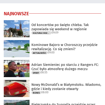
NAJNOWSZE
Od koncertów po święto chleba. Tak
zapowiada się weekend w regionie
09:09
KULTURA I ROZRYWKA
Kominowe Bajoro w Choroszczy przejdzie
rewitalizację. Co się zmieni?
09:00
AKTUALNOŚCI
Adrian Siemieniec po starciu z Rangers FC:
Czuć było atmosferę dużego meczu
08:55
SPORT
Nowy McDonald’s w Białymstoku. Wiadomo,
gdzie i kiedy zostanie otwarty
08:00
BIZNES
Pielgrzymka do Supraśla przejdzie przez