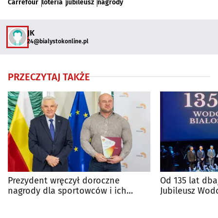
Carrefour
loteria
jubileusz
nagrody
JK
24@bialystokonline.pl
PRZECZYTAJ TAKŻE
Prezydent wręczył doroczne
Od 135 lat dba
nagrody dla sportowców i ich
Jubileusz Wod
trenerów
Białostockich