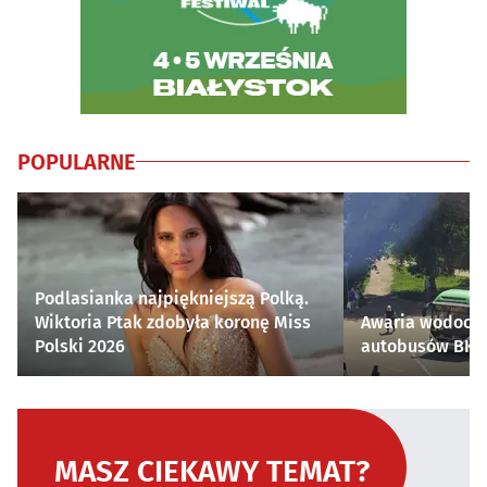
POPULARNE
Podlasianka najpiękniejszą Polką.
Wiktoria Ptak zdobyła koronę Miss
Awaria wodocią
Polski 2026
autobusów BKM 
MASZ CIEKAWY TEMAT?