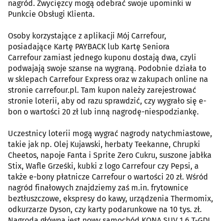
nagród. Zwycięzcy mogą odebrać swoje upominki w
Punkcie Obsługi Klienta.
Osoby korzystające z aplikacji Mój Carrefour,
posiadające Kartę PAYBACK lub Kartę Seniora
Carrefour zamiast jednego kuponu dostają dwa, czyli
podwajają swoje szanse na wygraną. Podobnie działa to
w sklepach Carrefour Express oraz w zakupach online na
stronie carrefour.pl. Tam kupon należy zarejestrować
stronie loterii, aby od razu sprawdzić, czy wygrało się e-
bon o wartości 20 zł lub inną nagrodę-niespodziankę.
Uczestnicy loterii mogą wygrać nagrody natychmiastowe,
takie jak np. Olej Kujawski, herbaty Teekanne, Chrupki
Cheetos, napoje Fanta i Sprite Zero Cukru, suszone jabłka
Stix, Wafle Grześki, kubki z logo Carrefour czy Pepsi, a
także e-bony płatnicze Carrefour o wartości 20 zł. Wśród
nagród finałowych znajdziemy zaś m.in. frytownice
beztłuszczowe, ekspresy do kawy, urządzenia Thermomix,
odkurzarze Dyson, czy karty podarunkowe na 10 tys. zł.
Nagrodą główną jest nowy samochód KONA SUV 1.6 T-GDI