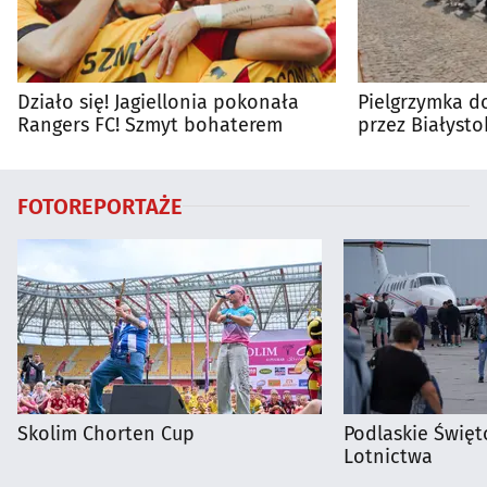
Działo się! Jagiellonia pokonała
Pielgrzymka do
Rangers FC! Szmyt bohaterem
przez Białysto
utrudnienia?
FOTOREPORTAŻE
Skolim Chorten Cup
Podlaskie Święto
Lotnictwa