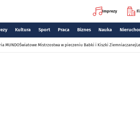
Imprezy
F
rezy
Kultura
Sport
Praca
Biznes
Nauka
Nierucho
eria MUNDO
Światowe Mistrzostwa w pieczeniu Babki i Kiszki Ziemniaczanej
Le