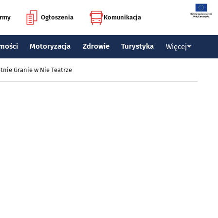
irmy
Ogłoszenia
Komunikacja
mości
Motoryzacja
Zdrowie
Turystyka
Więcej
tnie Granie w Nie Teatrze