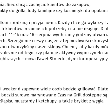
nia. Sieć chcąc zachęcić klientów do zakupów,
kty do grilla, lody familijne czy kosmetyki do opalania
kań z rodziną i przyjaciółmi. Każdy chce go wykorzyst
ich klientów, rozumie ich potrzeby i na nie reaguje. Dla
ach 11–14 oraz 16 sierpnia wydłużamy godziny otwarci
. Szczególnie cieszy nas, że z tej możliwości skorzys
wno otworzyliśmy nasze sklepy. Chcemy, aby każdy mó
zależnie od tego, czy planuje aktywny wypoczynek na
ajbliższych – mówi Paweł Stolecki, dyrektor operacyjny
gi weekend zapewne wiele osób będzie grillować. Dlat
e boczki surowe marynowane Czas na Grill dostępne są
 śląska, musztardy i ketchupy, a także brykiet z węgla