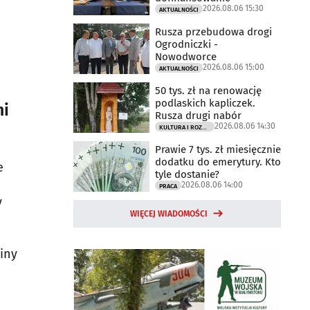
2026.08.06 15:30
AKTUALNOŚCI
Rusza przebudowa drogi
Ogrodniczki -
Nowodworce
2026.08.06 15:00
AKTUALNOŚCI
50 tys. zł na renowację
podlaskich kapliczek.
mi
Rusza drugi nabór
2026.08.06 14:30
KULTURA I ROZRYWKA
Prawie 7 tys. zł miesięcznie
dodatku do emerytury. Kto
e
tyle dostanie?
e
2026.08.06 14:00
PRACA
y
WIĘCEJ WIADOMOŚCI
iny