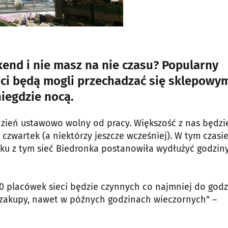
end i nie masz na nie czasu? Popularny
nci będą mogli przechadzać się sklepowy
iegdzie nocą.
 dzień ustawowo wolny od pracy. Większość z nas będzi
 czwartek (a niektórzy jeszcze wcześniej). W tym czasi
zku z tym sieć Biedronka postanowiła wydłużyć godzin
00 placówek sieci będzie czynnych co najmniej do godz
e zakupy, nawet w późnych godzinach wieczornych" –