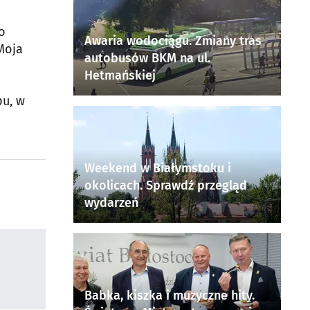
o
Awaria wodociągu. Zmiany tras
Moja
autobusów BKM na ul.
Hetmańskiej
pu, w
Weekend w Białymstoku i
okolicach. Sprawdź przegląd
wydarzeń
Babka, kiszka i muzyczne hity.