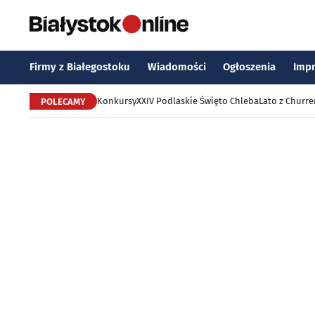
Firmy z Białegostoku
Wiadomości
Ogłoszenia
Imp
Konkursy
XXIV Podlaskie Święto Chleba
Lato z Churr
POLECAMY