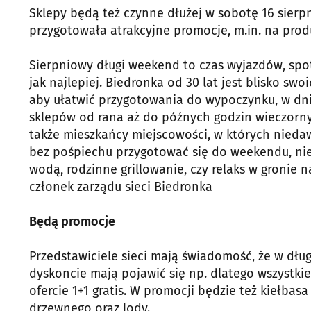
Sklepy będą też czynne dłużej w sobotę 16 sierp
przygotowała atrakcyjne promocje, m.in. na produ
Sierpniowy długi weekend to czas wyjazdów, spot
jak najlepiej. Biedronka od 30 lat jest blisko swo
aby ułatwić przygotowania do wypoczynku, w dni
sklepów od rana aż do późnych godzin wieczornych
także mieszkańcy miejscowości, w których nieda
bez pośpiechu przygotować się do weekendu, nie
wodą, rodzinne grillowanie, czy relaks w gronie n
członek zarządu sieci Biedronka
Będą promocje
Przedstawiciele sieci mają świadomość, że w dłu
dyskoncie mają pojawić się np. dlatego wszystki
ofercie 1+1 gratis. W promocji będzie też kiełbasa
drzewnego oraz lody.