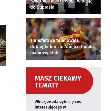
Światowe Mistrzostwa wracają
do Supraśla
Transferowa telenowela
dobiegła końca. Afimico Pululu
ma nowy klub
MASZ CIEKAWY
TEMAT?
Wiesz, że zdarzyło się coś
interesującego w