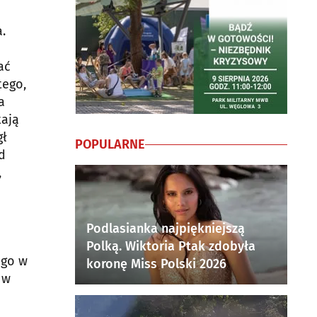
.
ać
tego,
a
tają
gł
POPULARNE
d
,
Podlasianka najpiękniejszą
Polką. Wiktoria Ptak zdobyła
ego w
koronę Miss Polski 2026
 w