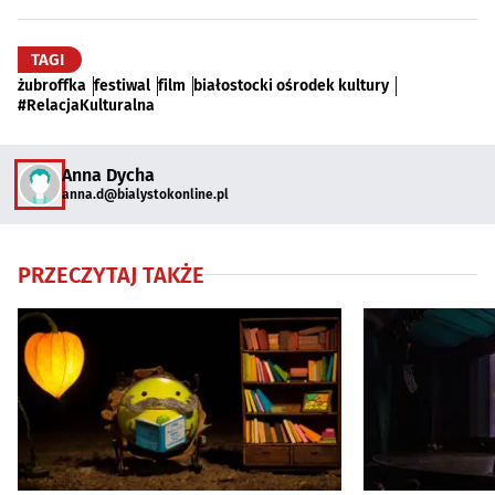
TAGI
żubroffka
festiwal
film
białostocki ośrodek kultury
#RelacjaKulturalna
Anna Dycha
anna.d@bialystokonline.pl
PRZECZYTAJ TAKŻE