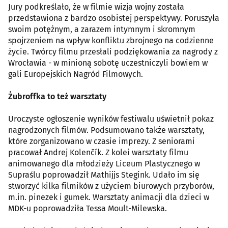
Jury podkreślało, że w filmie wizja wojny została
przedstawiona z bardzo osobistej perspektywy. Poruszyła
swoim potężnym, a zarazem intymnym i skromnym
spojrzeniem na wpływ konfliktu zbrojnego na codzienne
życie. Twórcy filmu przesłali podziękowania za nagrody z
Wrocławia - w minioną sobotę uczestniczyli bowiem w
gali Europejskich Nagród Filmowych.
Żubroffka to też warsztaty
Uroczyste ogłoszenie wyników festiwalu uświetnił pokaz
nagrodzonych filmów. Podsumowano także warsztaty,
które zorganizowano w czasie imprezy. Z seniorami
pracował Andrej Kolenčík. Z kolei warsztaty filmu
animowanego dla młodzieży Liceum Plastycznego w
Supraślu poprowadził Mathijjs Stegink. Udało im się
stworzyć kilka filmików z użyciem biurowych przyborów,
m.in. pinezek i gumek. Warsztaty animacji dla dzieci w
MDK-u poprowadziła Tessa Moult-Milewska.