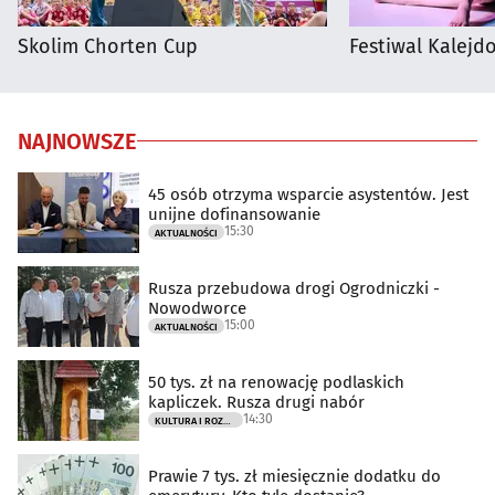
Skolim Chorten Cup
Festiwal Kalejdo
NAJNOWSZE
45 osób otrzyma wsparcie asystentów. Jest
unijne dofinansowanie
15:30
AKTUALNOŚCI
Rusza przebudowa drogi Ogrodniczki -
Nowodworce
15:00
AKTUALNOŚCI
50 tys. zł na renowację podlaskich
kapliczek. Rusza drugi nabór
14:30
KULTURA I ROZRYWKA
Prawie 7 tys. zł miesięcznie dodatku do