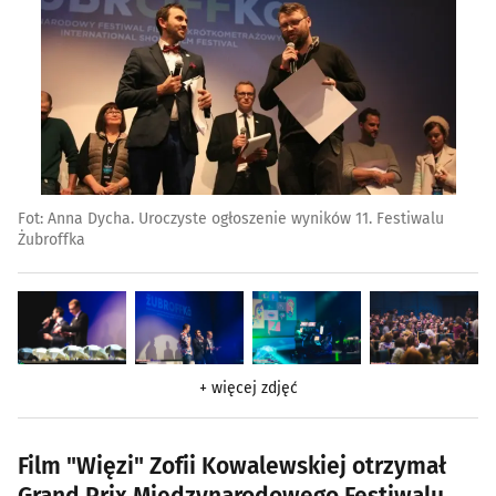
Fot: Anna Dycha. Uroczyste ogłoszenie wyników 11. Festiwalu
Żubroffka
+ więcej zdjęć
Film "Więzi" Zofii Kowalewskiej otrzymał
Grand Prix Międzynarodowego Festiwalu