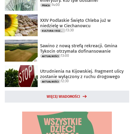
emerytury. Kto tyle dostanie?
14:00
PRACA
XXIV Podlaskie Święto Chleba już w
niedzielę w Ciechanowcu
13:30
KULTURA I ROZRYWKA
Sawino z nową strefą rekreacji. Gmina
Tykocin otrzymała dofinansowanie
13:00
AKTUALNOŚCI
Utrudnienia na Kijowskiej. Fragment ulicy
zostanie wyłączony z ruchu drogowego
12:30
AKTUALNOŚCI
WIĘCEJ WIADOMOŚCI