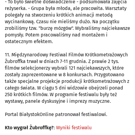
- To było świetne doświadczenie - podsumowała zajęcia
reżyserka. - Grupa była młoda, ale pracowita. Warsztaty
polegały na stworzeniu krótkich animacji metodą
wycinankową. Czasu nie mieliśmy dużo. Na początku
zrobiliśmy tzw. "burzę mózgów". Wybraliśmy najciekawsze
pomysły. Potem pracowaliśmy nad montażem i
ostatecznym efektem.
11. Międzynarodowy Festiwal Filmów Krótkometrażowych
Żubroffka trwał w dniach 7-11 grudnia. Z prawie 2 tys.
filmów selekcjonerzy wybrali 121 najciekawszych, które
zostały zaprezentowane w 8 konkursach. Przygotowano
także specjalne projekcje produkcji krótkometrażowych z
całego świata. W ciągu 5 dni widzowie obejrzeli ponad
250 krótkich filmów. W programie festiwalu były też
wystawy, panele dyskusyjne i imprezy muzyczne.
Portal BiałystokOnline patronował festiwalowi.
Kto wygrał Żubroffkę?
:
Wyniki festiwalu