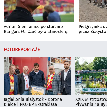
Adrian Siemieniec po starciu z
Pielgrzymka do
Rangers FC: Czuć było atmosferę
przez Białysto
dużego meczu
utrudnienia?
FOTOREPORTAŻE
Jagiellonia Białystok - Korona
XXIX Mistrzostw
Kielce | PKO BP Ekstraklasa
Pływaniu na By