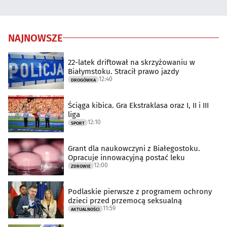
NAJNOWSZE
22-latek driftował na skrzyżowaniu w
Białymstoku. Stracił prawo jazdy
12:40
DROGÓWKA
Ściąga kibica. Gra Ekstraklasa oraz I, II i III
liga
12:10
SPORT
Grant dla naukowczyni z Białegostoku.
Opracuje innowacyjną postać leku
12:00
ZDROWIE
Podlaskie pierwsze z programem ochrony
dzieci przed przemocą seksualną
11:59
AKTUALNOŚCI