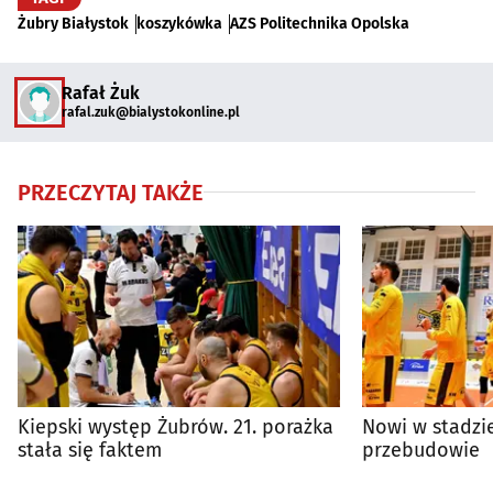
Żubry Białystok
koszykówka
AZS Politechnika Opolska
Rafał Żuk
rafal.zuk@bialystokonline.pl
PRZECZYTAJ TAKŻE
Kiepski występ Żubrów. 21. porażka
Nowi w stadzi
stała się faktem
przebudowie