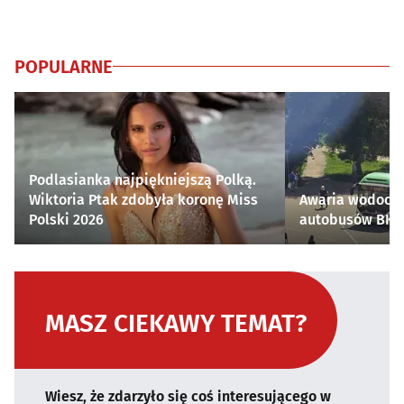
POPULARNE
Podlasianka najpiękniejszą Polką.
Wiktoria Ptak zdobyła koronę Miss
Awaria wodocią
Polski 2026
autobusów BKM 
MASZ CIEKAWY TEMAT?
Wiesz, że zdarzyło się coś interesującego w