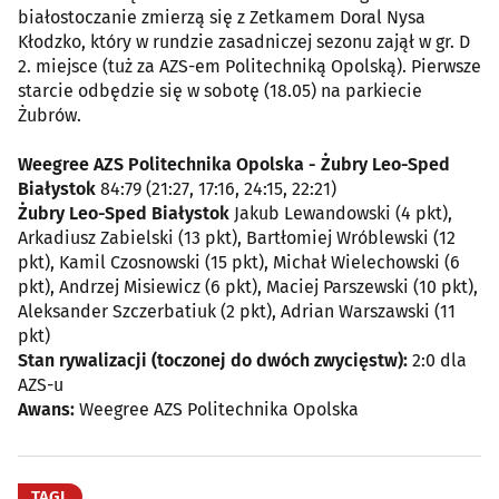
białostoczanie zmierzą się z Zetkamem Doral Nysa
Kłodzko, który w rundzie zasadniczej sezonu zajął w gr. D
2. miejsce (tuż za AZS-em Politechniką Opolską). Pierwsze
starcie odbędzie się w sobotę (18.05) na parkiecie
Żubrów.
Weegree AZS Politechnika Opolska - Żubry Leo-Sped
Białystok
84:79 (21:27, 17:16, 24:15, 22:21)
Żubry Leo-Sped Białystok
Jakub Lewandowski (4 pkt),
Arkadiusz Zabielski (13 pkt), Bartłomiej Wróblewski (12
pkt), Kamil Czosnowski (15 pkt), Michał Wielechowski (6
pkt), Andrzej Misiewicz (6 pkt), Maciej Parszewski (10 pkt),
Aleksander Szczerbatiuk (2 pkt), Adrian Warszawski (11
pkt)
Stan rywalizacji (toczonej do dwóch zwycięstw):
2:0 dla
AZS-u
Awans:
Weegree AZS Politechnika Opolska
TAGI