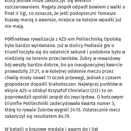
który jednak może zakończyć się wielkim
rozczarowaniem. Rogaty zespół odpadł bowiem z walki o
finał II ligi, co oznacza, że jeśli podopieczni Tomasza
Kujawy marzą o awansie, miejsca na kolejne wpadki już
nie mają.
Półfinałowa rywalizacja z AZS-em Politechniką Opolską
była bardzo wyrównana. Już w stolicy Podlasia gra o
triumf toczyła się do ostatnich sekund i podobnie było w
niedzielę na terenie przeciwników. Żubry w rewanżowy
bój weszły bardzo dobrze, bo po inauguracyjnej kwarcie
prowadziły 27:21, a w kolejnej odsłonie meczu przez
chwilę miały nawet 11 oczek przewagi, jednak z czasem
gospodarze dopadli białostoczan. Najwięcej punktów w
ekipie AZS-u zdobył Krzysztof Chmielarz (23) i to on
poprowadził opolski zespół do zwycięstwa. O końcowym
triumfie Politechniki zadecydowała kwarta numer 3,
którą to rywale Żubrów wygrali 24:15. Ostatecznie mecz
zakończył się rezultatem 84:79.
W batalii o brązowe medale i awans do I ligi