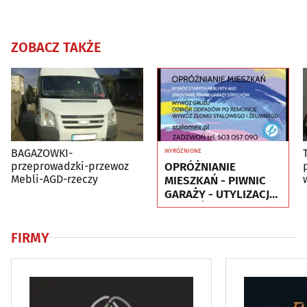
ZOBACZ TAKŻE
BAGAZOWKI-
WYRÓŻNIONE
OPRÓŻNIANIE
przeprowadzki-przewoz
Mebli-AGD-rzeczy
MIESZKAŃ - PIWNIC
GARAŻY - UTYLIZACJA
- WYWÓZ MEBLI RTV
AGD
FIRMY