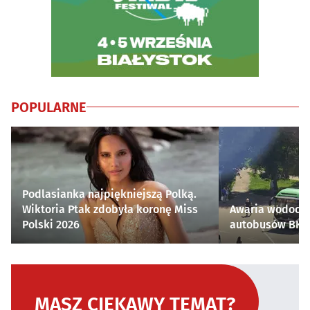
POPULARNE
Podlasianka najpiękniejszą Polką.
Wiktoria Ptak zdobyła koronę Miss
Awaria wodocią
Polski 2026
autobusów BKM 
MASZ CIEKAWY TEMAT?