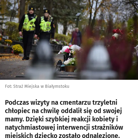
Fot: Straż Miejska w Białymstoku
Podczas wizyty na cmentarzu trzyletni
chłopiec na chwilę oddalił się od swojej
mamy. Dzięki szybkiej reakcji kobiety i
natychmiastowej interwencji strażników
miejskich dziecko zostało odnalezione.