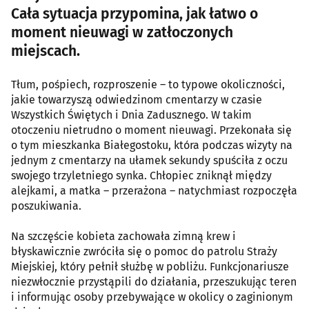
Cała sytuacja przypomina, jak łatwo o
moment nieuwagi w zatłoczonych
miejscach.
Tłum, pośpiech, rozproszenie – to typowe okoliczności,
jakie towarzyszą odwiedzinom cmentarzy w czasie
Wszystkich Świętych i Dnia Zadusznego. W takim
otoczeniu nietrudno o moment nieuwagi. Przekonała się
o tym mieszkanka Białegostoku, która podczas wizyty na
jednym z cmentarzy na ułamek sekundy spuściła z oczu
swojego trzyletniego synka. Chłopiec zniknął między
alejkami, a matka – przerażona – natychmiast rozpoczęła
poszukiwania.
Na szczęście kobieta zachowała zimną krew i
błyskawicznie zwróciła się o pomoc do patrolu Straży
Miejskiej, który pełnił służbę w pobliżu. Funkcjonariusze
niezwłocznie przystąpili do działania, przeszukując teren
i informując osoby przebywające w okolicy o zaginionym