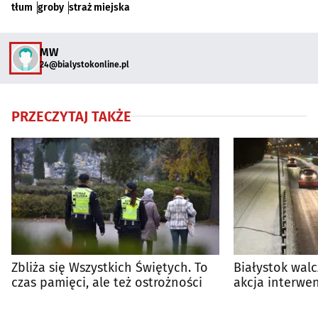
tłum
groby
straż miejska
MW
24@bialystokonline.pl
PRZECZYTAJ TAKŻE
Zbliża się Wszystkich Świętych. To
Białystok walc
czas pamięci, ale też ostrożności
akcja interwe