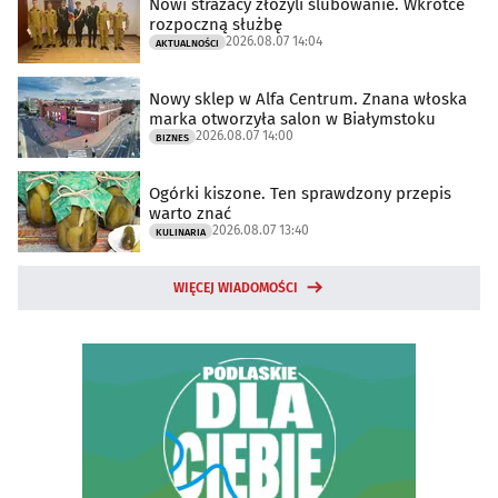
Nowi strażacy złożyli ślubowanie. Wkrótce
rozpoczną służbę
2026.08.07 14:04
AKTUALNOŚCI
Nowy sklep w Alfa Centrum. Znana włoska
marka otworzyła salon w Białymstoku
2026.08.07 14:00
BIZNES
Ogórki kiszone. Ten sprawdzony przepis
warto znać
2026.08.07 13:40
KULINARIA
WIĘCEJ WIADOMOŚCI