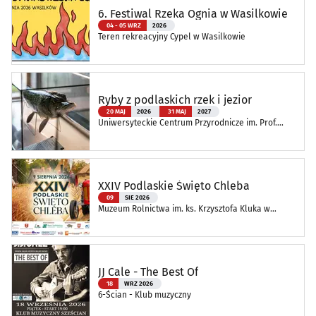
6. Festiwal Rzeka Ognia w Wasilkowie
04 - 05 WRZ
2026
Teren rekreacyjny Cypel w Wasilkowie
Ryby z podlaskich rzek i jezior
20 MAJ
2026
31 MAJ
2027
Uniwersyteckie Centrum Przyrodnicze im. Prof.
Andrzeja Myrchy
XXIV Podlaskie Święto Chleba
09
SIE 2026
Muzeum Rolnictwa im. ks. Krzysztofa Kluka w
Ciechanowcu
JJ Cale - The Best Of
18
WRZ 2026
6-Ścian - Klub muzyczny