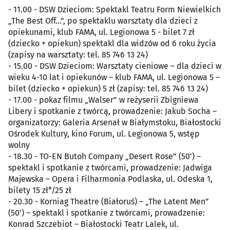
- 11.00 - DSW Dzieciom: Spektakl Teatru Form Niewielkich
„The Best Off...”, po spektaklu warsztaty dla dzieci z
opiekunami, klub FAMA, ul. Legionowa 5 - bilet 7 zł
(dziecko + opiekun) spektakl dla widzów od 6 roku życia
(zapisy na warsztaty: tel. 85 746 13 24)
- 15.00 - DSW Dzieciom: Warsztaty cieniowe – dla dzieci w
wieku 4-10 lat i opiekunów – klub FAMA, ul. Legionowa 5 –
bilet (dziecko + opiekun) 5 zł (zapisy: tel. 85 746 13 24)
- 17.00 - pokaz filmu „Walser” w reżyserii Zbigniewa
Libery i spotkanie z twórcą, prowadzenie: Jakub Socha –
organizatorzy: Galeria Arsenał w Białymstoku, Białostocki
Ośrodek Kultury, kino Forum, ul. Legionowa 5, wstęp
wolny
- 18.30 - TO-EN Butoh Company „Desert Rose” (50’) –
spektakl i spotkanie z twórcami, prowadzenie: Jadwiga
Majewska – Opera i Filharmonia Podlaska, ul. Odeska 1,
bilety 15 zł*/25 zł
- 20.30 - Korniag Theatre (Białoruś) – „The Latent Men”
(50’) – spektakl i spotkanie z twórcami, prowadzenie:
Konrad Szczebiot – Białostocki Teatr Lalek, ul.