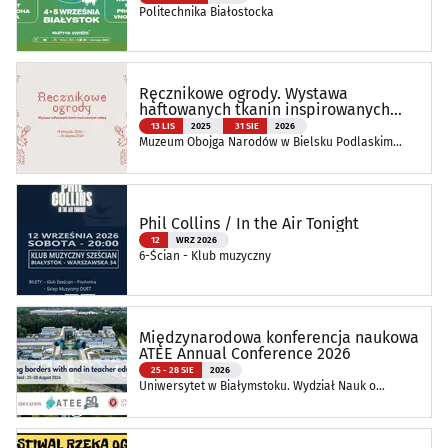
Politechnika Białostocka
Ręcznikowe ogrody. Wystawa
haftowanych tkanin inspirowanych
naturą
13 LIS
2025
31 SIE
2026
Muzeum Obojga Narodów w Bielsku Podlaskim
Oddział Muzeum Podlaskiego w Białymstoku
Phil Collins / In the Air Tonight
12
WRZ 2026
6-Ścian - Klub muzyczny
Międzynarodowa konferencja naukowa
ATEE Annual Conference 2026
25 - 28 SIE
2026
Uniwersytet w Białymstoku. Wydział Nauk o
Edukacji