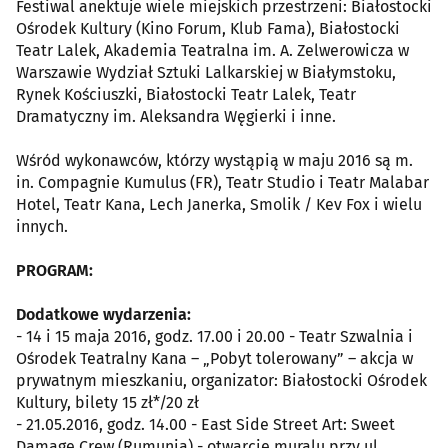
Festiwal anektuje wiele miejskich przestrzeni: Białostocki
Ośrodek Kultury (Kino Forum, Klub Fama), Białostocki
Teatr Lalek, Akademia Teatralna im. A. Zelwerowicza w
Warszawie Wydział Sztuki Lalkarskiej w Białymstoku,
Rynek Kościuszki, Białostocki Teatr Lalek, Teatr
Dramatyczny im. Aleksandra Węgierki i inne.
Wśród wykonawców, którzy wystąpią w maju 2016 są m.
in. Compagnie Kumulus (FR), Teatr Studio i Teatr Malabar
Hotel, Teatr Kana, Lech Janerka, Smolik / Kev Fox i wielu
innych.
PROGRAM:
Dodatkowe wydarzenia:
- 14 i 15 maja 2016, godz. 17.00 i 20.00 - Teatr Szwalnia i
Ośrodek Teatralny Kana – „Pobyt tolerowany” – akcja w
prywatnym mieszkaniu, organizator: Białostocki Ośrodek
Kultury, bilety 15 zł*/20 zł
- 21.05.2016, godz. 14.00 - East Side Street Art: Sweet
Damage Crew (Rumunia) - otwarcie muralu przy ul.