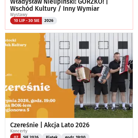
Władysław Nielipiński: GORZKO! |
Wschód Kultury / Inny Wymiar
Wystawy
10 LIP - 30 SIE
2026
Czereśnie | Akcja Lato 2026
Koncerty
07
SIE 2026
Piątek
godz. 19:00