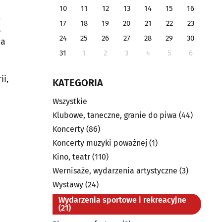
e
10
11
12
13
14
15
16
.
17
18
19
20
21
22
23
a
24
25
26
27
28
29
30
na
31
1
2
3
4
5
6
ii,
KATEGORIA
Wszystkie
Klubowe, taneczne, granie do piwa
(44)
Koncerty
(86)
Koncerty muzyki poważnej
(1)
Kino, teatr
(110)
Wernisaże, wydarzenia artystyczne
(3)
Wystawy
(24)
Wydarzenia sportowe i rekreacyjne
(21)