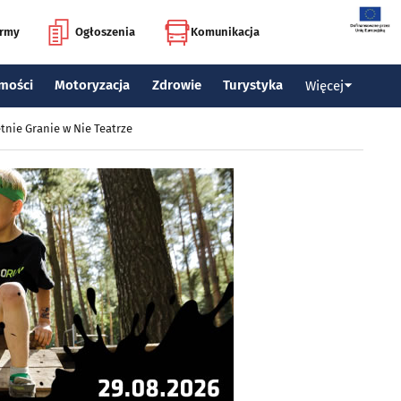
irmy
Ogłoszenia
Komunikacja
mości
Motoryzacja
Zdrowie
Turystyka
Więcej
tnie Granie w Nie Teatrze