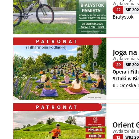
Wydarzenia s
22
SIE 20
Białystok
PATRONAT
Joga na
Wydarzenia s
29
SIE 20
Opera i Fil
Sztuki w B
ul. Odeska 
PATRONAT
Orient 
Wydarzenia s
12
WRZ 20