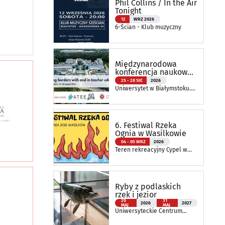
Phil Collins / In the Air
Tonight
12
WRZ 2026
6-Ścian - Klub muzyczny
Międzynarodowa
konferencja naukowa
ATEE Annual
25 - 28 SIE
2026
Conference 2026
Uniwersytet w Białymstoku.
Wydział Nauk o Edukacji
6. Festiwal Rzeka
Ognia w Wasilkowie
04 - 05 WRZ
2026
Teren rekreacyjny Cypel w
Wasilkowie
Ryby z podlaskich
rzek i jezior
20
31
2026
2027
MAJ
MAJ
Uniwersyteckie Centrum
Przyrodnicze im. Prof.