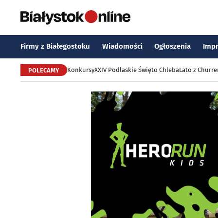
Firmy z Białegostoku
Wiadomości
Ogłoszenia
Imp
Konkursy
XXIV Podlaskie Święto Chleba
Lato z Churr
POLECAMY