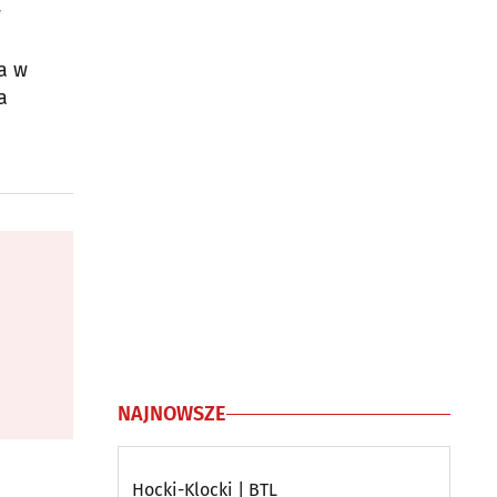
w
a w
a
NAJNOWSZE
Hocki-Klocki | BTL