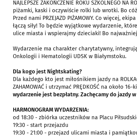
NAJLEPSZE ZAKOŃCZENIE ROKU SZKOLNEGO NA ROLKA
piżamki, kaski i oczywiście rolki lub wrotki. Bo 
Przed nami PRZEJAZD PIŻAMOWY. Co więcej, ekipa 
łączą siły! To będzie wyjątkowe wydarzenie, kt
ulice miasta i wspierajmy dzieciaki! Bo najważni
Wydarzenie ma charakter charytatywny, integrując
Onkologii i Hematologii UDSK w Białymstoku.
Dla kogo jest Nightskating?
Dla każdego kto jest miłośnikiem jazdy na ROLKAC
ZAHAMOWAĆ i utrzymać PRĘDKOŚĆ na około 16-kilo
wydarzenie jest bezpłatny. Zachęcamy do jazdy w 
HARMONOGRAM WYDARZENIA:
od 18:30 - zbiórka uczestników na Placu Piłsud
19:30 - start przejazdu
19:30 - 21:00 - przejazd ulicami miasta i pamiąt