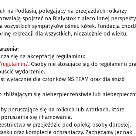
ch na Podlasiu, polegający na przejazdach rolkarzy
ozwalają spojrzeć na Białystok z nieco innej perspekt
dla wszystkich sympatyków ośmiu kółek. Fundacja chod
ormę rekreacji dla wszystkich, niezależnie od wieku.
rzenia:
adza się na akceptację regulaminu:
/regulamin/
. Osoby nie stosujące się do regulaminu or
uścić wydarzenie.
est wyłącznie dla członków NS TEAM oraz dla służb
 o zbliżającym się niebezpieczeństwie lub niebezpiecz
by poruszające się na rolkach lub wrotkach. które
poruszania się i hamowania.
zestnictwa w przejeździe pod opieką osoby dorosłej.
kasku oraz komplecie ochraniaczy. Zachęcamy jednak