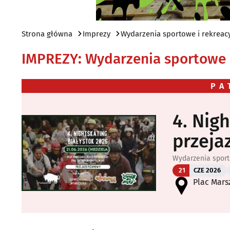
Strona główna
Imprezy
Wydarzenia sportowe i rekreac
IMPREZY
:
Wydarzenia sportowe i
PA
4. Nig
przeja
Wydarzenia sport
21
CZE 2026
Plac Mars