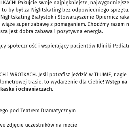
CH! Pakujcie swoje najpiękniejsze, najwygodniejsz
cóż to by był za Nightskating bez odpowiedniego sprzętu
Nightskating Białystok i Stowarzyszenie Opiernicz rak
óre wiąże super zabawę z pomaganiem. Chodźmy razem 
ejsza jest dobra zabawa i pozytywna energia.
y społeczność i wspierający pacjentów Kliniki Pediatr
H i WROTKACH. Jeśli potrafisz jeździć w TŁUMIE, nagle
metrowej trasie, to wydarzenie dla Ciebie!
Wstęp na
kasku i ochraniaczach.
skiego pod Teatrem Dramatycznym
kowe zdjęcie uczestników na mecie