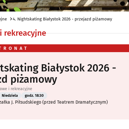
yjne
4. Nightskating Białystok 2026 - przejazd piżamowy
 rekreacyjne
TRONAT
htskating Białystok 2026 -
zd piżamowy
owe i rekreacyjne
Niedziela
godz. 18:30
załka J. Piłsudskiego (przed Teatrem Dramatycznym)