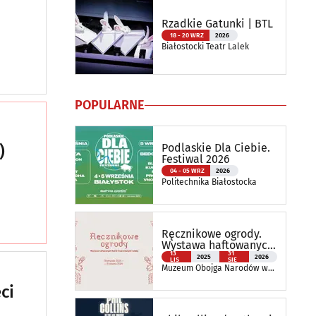
Rzadkie Gatunki | BTL
18 - 20 WRZ
2026
Białostocki Teatr Lalek
POPULARNE
Podlaskie Dla Ciebie.
)
Festiwal 2026
04 - 05 WRZ
2026
Politechnika Białostocka
Ręcznikowe ogrody.
Wystawa haftowanych
tkanin inspirowanych
13
31
2025
2026
LIS
SIE
naturą
Muzeum Obojga Narodów w
Bielsku Podlaskim Oddział
ci
Muzeum Podlaskiego w
Białymstoku