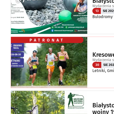
Białyst
Wydarzenia s
13
SIE 202
Bulodromy w
PATRONAT
Kresowe
Wydarzenia s
30
SIE 20
Letniki, G
Białyst
wojny 1