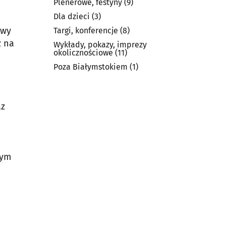
Plenerowe, festyny
(9)
Dla dzieci
(3)
ywy
Targi, konferencje
(8)
ź na
Wykłady, pokazy, imprezy
okolicznościowe
(11)
Poza Białymstokiem
(1)
az
nym