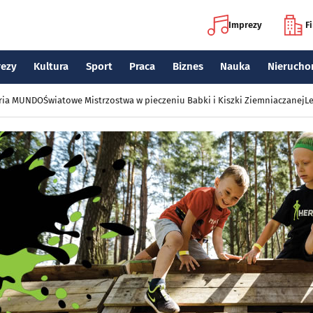
Imprezy
F
rezy
Kultura
Sport
Praca
Biznes
Nauka
Nierucho
eria MUNDO
Światowe Mistrzostwa w pieczeniu Babki i Kiszki Ziemniaczanej
Le