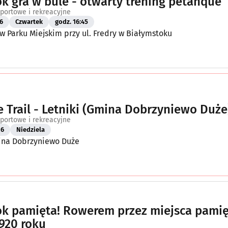
ok gra w bule - otwarty trening petanque
portowe i rekreacyjne
6
Czwartek
godz. 16:45
 Parku Miejskim przy ul. Fredry w Białymstoku
 Trail - Letniki (Gmina Dobrzyniewo Duże
portowe i rekreacyjne
26
Niedziela
mina Dobrzyniewo Duże
ok pamięta! Rowerem przez miejsca pamię
920 roku