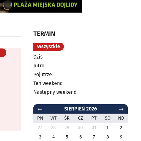
TERMIN
Wszystkie
Dziś
Jutro
Pojutrze
Ten weekend
Następny weekend
SIERPIEŃ 2026
PN
WT
ŚR
CZ
PT
SO
ND
27
28
29
30
31
1
2
3
4
5
6
7
8
9