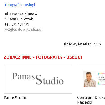
Astrologia, wróżby, ezoteryka
(0)
Fotografia - usługi
Automatyka przemysłowa
ul. Przędzalniana 4
(22)
15-688 Białystok
tel. 571 451 171
Bielizna - producenci, hurtownie
(18)
Zgłoś do aktualizacji
Biura matrymonialne
(0)
Ilość wyświetleń:
4552
Biurowe urządzenia i papiernicze artykuły - produkcja,
hurt
(6)
ZOBACZ INNE -
FOTOGRAFIA - USŁUGI
Catering
(9)
Dezynfekcja, dezynsekcja, deratyzacja
(11)
DVD - produkcja, sprzedaż, kopiowanie
(4)
Centrum Druku
PanasStudio
Elektromechanika
(9)
Radecki