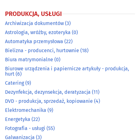
Energetyka
(22)
PRODUKCJA, USŁUGI
Archiwizacja dokumentów
(3)
Fotografia - usługi
(55)
Astrologia, wróżby, ezoteryka
(0)
Automatyka przemysłowa
(22)
Galwanizacja
(3)
Bielizna - producenci, hurtownie
(18)
Gaz - dystrybucja, napełnianie
(6)
Biura matrymonialne
(0)
Biurowe urządzenia i papiernicze artykuły - produkcja,
hurt
(6)
Grawerstwo
(9)
Catering
(9)
Introligatornie
(4)
Dezynfekcja, dezynsekcja, deratyzacja
(11)
DVD - produkcja, sprzedaż, kopiowanie
(4)
Kamieniarze
(31)
Elektromechanika
(9)
Energetyka
(22)
Klucze - dorabianie
(12)
Fotografia - usługi
(55)
Galwanizacja
(3)
Kominiarze
(8)