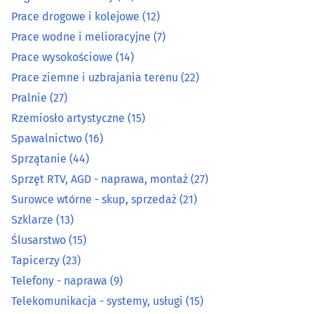
Optyka
(16)
Prace drogowe i kolejowe
(12)
Prace wodne i melioracyjne
(7)
Organizacja eventów, wesel i bankietów
(12)
Prace wysokościowe
(14)
Prace ziemne i uzbrajania terenu
(22)
Ostrzenie narzędzi
(3)
Pralnie
(27)
Rzemiosło artystyczne
(15)
Pieczątki
(7)
Spawalnictwo
(16)
Piekarnie
(14)
Sprzątanie
(44)
Sprzęt RTV, AGD - naprawa, montaż
(27)
Pisanie, edycja i korekta tekstów
(1)
Surowce wtórne - skup, sprzedaż
(21)
Szklarze
(13)
Podnośniki, transportery
(15)
Ślusarstwo
(15)
Tapicerzy
(23)
Pogrzebowe zakłady
(21)
Telefony - naprawa
(9)
Prace drogowe i kolejowe
(12)
Telekomunikacja - systemy, usługi
(15)