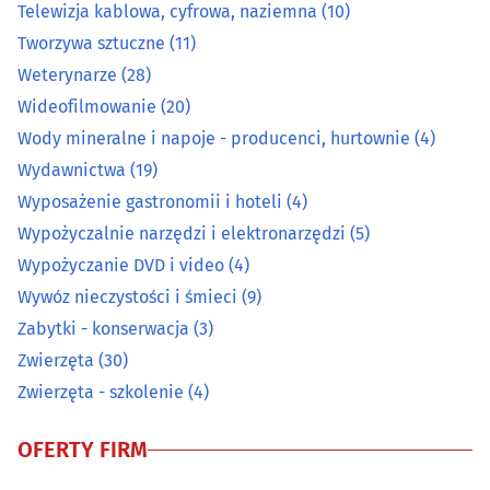
Telewizja kablowa, cyfrowa, naziemna
(10)
Prace wodne i melioracyjne
(7)
Tworzywa sztuczne
(11)
Weterynarze
(28)
Prace wysokościowe
(14)
Wideofilmowanie
(20)
Wody mineralne i napoje - producenci, hurtownie
(4)
Prace ziemne i uzbrajania terenu
(22)
Wydawnictwa
(19)
Pralnie
(27)
Wyposażenie gastronomii i hoteli
(4)
Wypożyczalnie narzędzi i elektronarzędzi
(5)
Rzemiosło artystyczne
(15)
Wypożyczanie DVD i video
(4)
Wywóz nieczystości i śmieci
(9)
Spawalnictwo
(16)
Zabytki - konserwacja
(3)
Zwierzęta
(30)
Sprzątanie
(44)
Zwierzęta - szkolenie
(4)
Sprzęt RTV, AGD - naprawa, montaż
(27)
OFERTY FIRM
Surowce wtórne - skup, sprzedaż
(21)