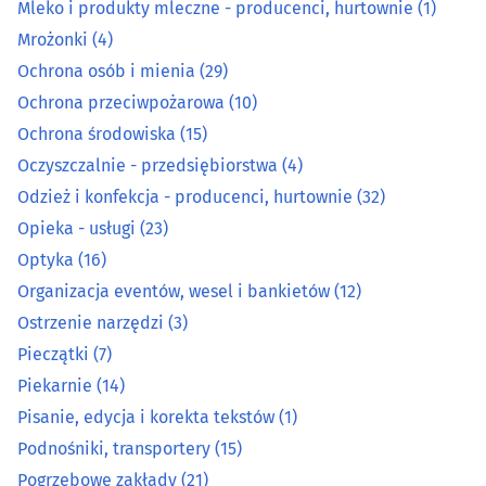
Mleko i produkty mleczne - producenci, hurtownie
(1)
Mięso, wędliny, drób - producenci, hurtownie
(20)
Mrożonki
(4)
Mleko i produkty mleczne - producenci, hurtownie
(1)
Ochrona osób i mienia
(29)
Ochrona przeciwpożarowa
(10)
Mrożonki
(4)
Ochrona środowiska
(15)
Oczyszczalnie - przedsiębiorstwa
(4)
Ochrona osób i mienia
(29)
Odzież i konfekcja - producenci, hurtownie
(32)
Opieka - usługi
(23)
Ochrona przeciwpożarowa
(10)
Optyka
(16)
Ochrona środowiska
(15)
Organizacja eventów, wesel i bankietów
(12)
Ostrzenie narzędzi
(3)
Oczyszczalnie - przedsiębiorstwa
(4)
Pieczątki
(7)
Piekarnie
(14)
Odzież i konfekcja - producenci, hurtownie
(32)
Pisanie, edycja i korekta tekstów
(1)
Podnośniki, transportery
(15)
Opieka - usługi
(23)
Pogrzebowe zakłady
(21)