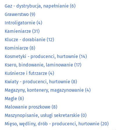
Gaz - dystrybucja, napełnianie
(6)
Kosmetyki - producenci, hurtownie
(14)
Grawerstwo
(9)
Introligatornie
(4)
Ksero, bindowanie, laminowanie
(17)
Kamieniarze
(31)
Klucze - dorabianie
(12)
Kuśnierze i futrzarze
(4)
Kominiarze
(8)
Kosmetyki - producenci, hurtownie
(14)
Kwiaty - producenci, hurtownie
(8)
Ksero, bindowanie, laminowanie
(17)
Magazyny, kontenery, magazynowanie
(4)
Kuśnierze i futrzarze
(4)
Kwiaty - producenci, hurtownie
(8)
Magle
(6)
Magazyny, kontenery, magazynowanie
(4)
Magle
(6)
Malowanie proszkowe
(8)
Malowanie proszkowe
(8)
Maszynopisanie, usługi sekretarskie
(0)
Maszynopisanie, usługi sekretarskie
(0)
Mięso, wędliny, drób - producenci, hurtownie
(20)