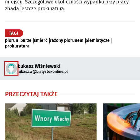
miejscu. Szczegółowe okoliczności wypadku przy pracy
zbada jeszcze prokuratura.
TAGI
piorun
burze
śmierć
rażony piorunem
Siemiatycze
prokuratura
Łukasz Wiśniewski
lukasz.w@bialystokonline.pl
PRZECZYTAJ TAKŻE