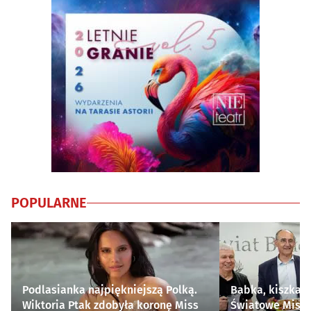
POPULARNE
Podlasianka najpiękniejszą Polką.
Babka, kiszka i
Wiktoria Ptak zdobyła koronę Miss
Światowe Mistr