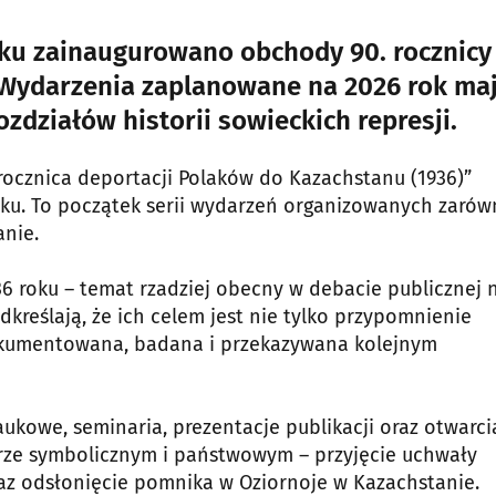
oku zainaugurowano obchody 90. rocznicy
 Wydarzenia zaplanowane na 2026 rok ma
zdziałów historii sowieckich represji.
. rocznica deportacji Polaków do Kazachstanu (1936)”
ku. To początek serii wydarzeń organizowanych zaró
anie.
 roku – temat rzadziej obecny w debacie publicznej n
kreślają, że ich celem jest nie tylko przypomnienie
ś dokumentowana, badana i przekazywana kolejnym
ukowe, seminaria, prezentacje publikacji oraz otwarci
erze symbolicznym i państwowym – przyjęcie uchwały
raz odsłonięcie pomnika w Oziornoje w Kazachstanie.