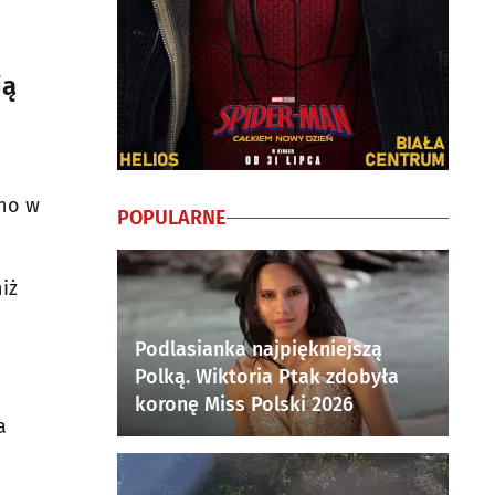
ją
wno w
POPULARNE
iż
Podlasianka najpiękniejszą
Polką. Wiktoria Ptak zdobyła
koronę Miss Polski 2026
a