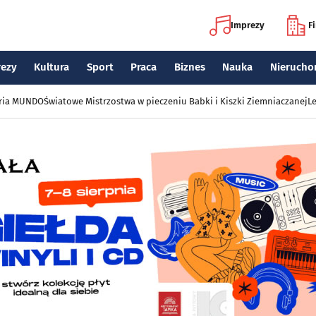
Imprezy
F
rezy
Kultura
Sport
Praca
Biznes
Nauka
Nierucho
eria MUNDO
Światowe Mistrzostwa w pieczeniu Babki i Kiszki Ziemniaczanej
Le