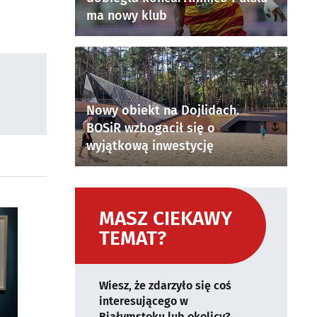
ma nowy klub
Nowy obiekt na Dojlidach.
BOSiR wzbogacił się o
wyjątkową inwestycję
MASZ CIEKAWY
TEMAT?
Wiesz, że zdarzyło się coś
interesującego w
Białymstoku lub okolicy?