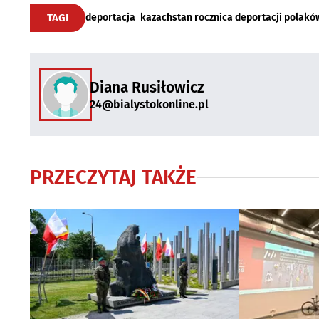
TAGI
deportacja
kazachstan rocznica deportacji polakó
Diana Rusiłowicz
24@bialystokonline.pl
PRZECZYTAJ TAKŻE