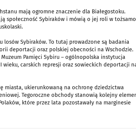
hstanu mają ogromne znaczenie dla Białegostoku.
 społeczność Sybiraków i mówią o jej roli w tożsamo
skolaski.
iu losów Sybiraków. To tutaj prowadzone są badania
rii deportacji oraz polskiej obecności na Wschodzie.
 Muzeum Pamięci Sybiru – ogólnopolska instytucja
I wieku, carskich represji oraz sowieckich deportacji n
ykę miasta, ukierunkowaną na ochronę dziedzictwa
eniowej. Tegoroczne obchody stanowią kolejny eleme
olaków, które przez lata pozostawały na marginesie