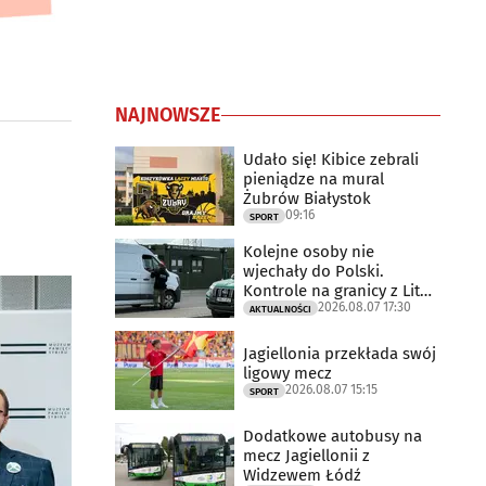
NAJNOWSZE
Udało się! Kibice zebrali
pieniądze na mural
Żubrów Białystok
09:16
SPORT
Kolejne osoby nie
wjechały do Polski.
Kontrole na granicy z Litwą
2026.08.07 17:30
trwają
AKTUALNOŚCI
Jagiellonia przekłada swój
ligowy mecz
2026.08.07 15:15
SPORT
Dodatkowe autobusy na
mecz Jagiellonii z
Widzewem Łódź