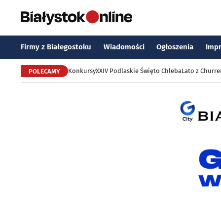
Firmy z Białegostoku
Wiadomości
Ogłoszenia
Imp
Konkursy
XXIV Podlaskie Święto Chleba
Lato z Churr
POLECAMY