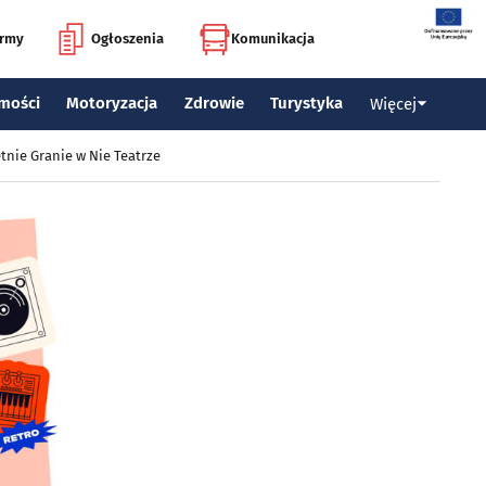
irmy
Ogłoszenia
Komunikacja
mości
Motoryzacja
Zdrowie
Turystyka
Więcej
tnie Granie w Nie Teatrze