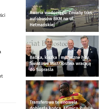
Awaria wodociągu. Zmiany tras
ści
autobusów BKM na ul.
Hetmańskiej
a
Babka, kiszka i muzyczne hity.
Światowe Mistrzostwa wracają
do Supraśla
nt
Transferowa telenowela
dobiegła końca. Afimico Pululu