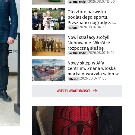
2026.08.07 15:00
AKTUALNOŚCI
Oto złote nazwiska
podlaskiego sportu.
Przyznano nagrody za
2026.08.07 14:30
2025 rok
SPORT
Nowi strażacy złożyli
ślubowanie. Wkrótce
rozpoczną służbę
2026.08.07 14:04
AKTUALNOŚCI
Nowy sklep w Alfa
Centrum. Znana włoska
marka otworzyła salon w
2026.08.07 14:00
Białymstoku
BIZNES
WIĘCEJ WIADOMOŚCI