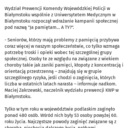
Wydział Prewencji Komendy Wojewódzkiej Policji w
Białymstoku wspólnie z Uniwersytetem Medycznym w
Białymstoku rozpoczął wdrażanie kampanii społecznej
pod nazwą "Ja pamiętam... A TY?".
- Seniorów, którzy mają problemy z pamięcią przybywa
coraz więcej w naszym społeczeństwie, co tylko wzmaga
potrzebę troski i opieki wobec tej szczególnej grupy
społecznej. Osoby te ze względu na związane z wiekiem
choroby takie jak zaniki pamięci, kłopoty z koncentracją i
orientacją przestrzenną – znajdują się w grupie
szczególnego ryzyka, jeśli chodzi o zaginięcia, których
liczba w ostatnich latach narasta – informuje nadkom.
Maciej Zakrzewski, naczelnik wydziału prewencji KWP w
Białymstoku.
Tylko w tym roku w województwie podlaskim zaginęło
ponad 480 osób. Wśród nich były 53 osoby powyżej 60.
roku życia. Najczęstsze powody zaginięć związane są z
chorobą, niechęcią dalszego życia, próbami