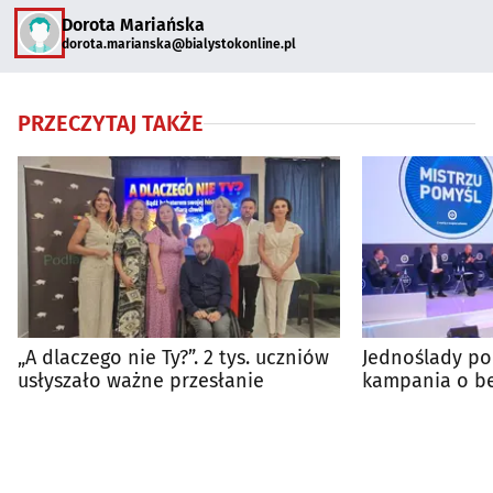
Dorota Mariańska
dorota.marianska@bialystokonline.pl
PRZECZYTAJ TAKŻE
„A dlaczego nie Ty?”. 2 tys. uczniów
Jednoślady po
usłyszało ważne przesłanie
kampania o be
drogach