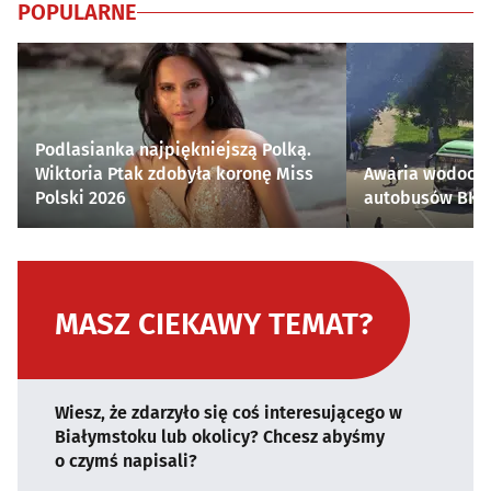
POPULARNE
Podlasianka najpiękniejszą Polką.
Wiktoria Ptak zdobyła koronę Miss
Awaria wodocią
Polski 2026
autobusów BKM 
MASZ CIEKAWY TEMAT?
Wiesz, że zdarzyło się coś interesującego w
Białymstoku lub okolicy? Chcesz abyśmy
o czymś napisali?