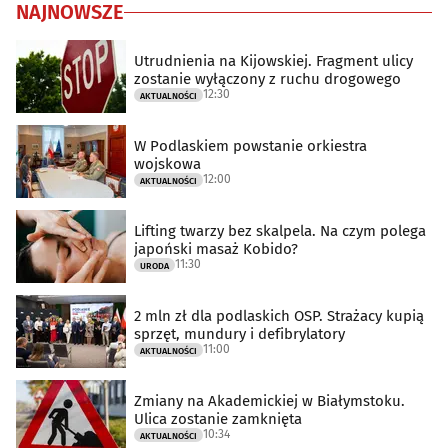
NAJNOWSZE
Utrudnienia na Kijowskiej. Fragment ulicy
zostanie wyłączony z ruchu drogowego
12:30
AKTUALNOŚCI
W Podlaskiem powstanie orkiestra
wojskowa
12:00
AKTUALNOŚCI
Lifting twarzy bez skalpela. Na czym polega
japoński masaż Kobido?
11:30
URODA
2 mln zł dla podlaskich OSP. Strażacy kupią
sprzęt, mundury i defibrylatory
11:00
AKTUALNOŚCI
Zmiany na Akademickiej w Białymstoku.
Ulica zostanie zamknięta
10:34
AKTUALNOŚCI