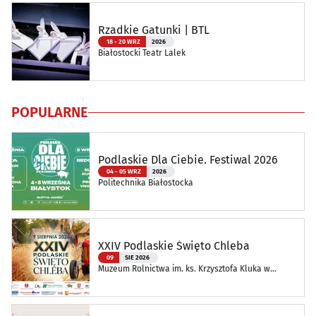
Rzadkie Gatunki | BTL
18 - 20 WRZ
2026
Białostocki Teatr Lalek
POPULARNE
Podlaskie Dla Ciebie. Festiwal 2026
04 - 05 WRZ
2026
Politechnika Białostocka
XXIV Podlaskie Święto Chleba
09
SIE 2026
Muzeum Rolnictwa im. ks. Krzysztofa Kluka w
Ciechanowcu