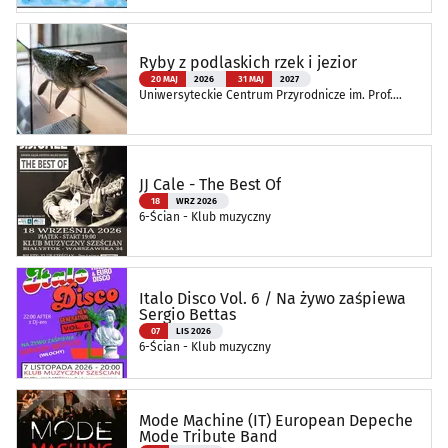
Ryby z podlaskich rzek i jezior
20 MAJ
2026
31 MAJ
2027
Uniwersyteckie Centrum Przyrodnicze im. Prof.
Andrzeja Myrchy
JJ Cale - The Best Of
18
WRZ 2026
6-Ścian - Klub muzyczny
Italo Disco Vol. 6 / Na żywo zaśpiewa
Sergio Bettas
07
LIS 2026
6-Ścian - Klub muzyczny
Mode Machine (IT) European Depeche
Mode Tribute Band