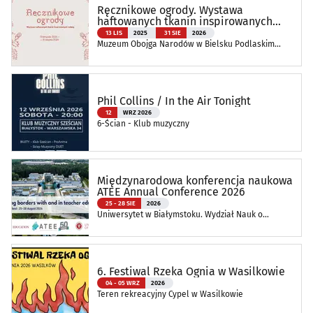
Ręcznikowe ogrody. Wystawa
haftowanych tkanin inspirowanych
naturą
13 LIS
2025
31 SIE
2026
Muzeum Obojga Narodów w Bielsku Podlaskim
Oddział Muzeum Podlaskiego w Białymstoku
Phil Collins / In the Air Tonight
12
WRZ 2026
6-Ścian - Klub muzyczny
Międzynarodowa konferencja naukowa
ATEE Annual Conference 2026
25 - 28 SIE
2026
Uniwersytet w Białymstoku. Wydział Nauk o
Edukacji
6. Festiwal Rzeka Ognia w Wasilkowie
04 - 05 WRZ
2026
Teren rekreacyjny Cypel w Wasilkowie