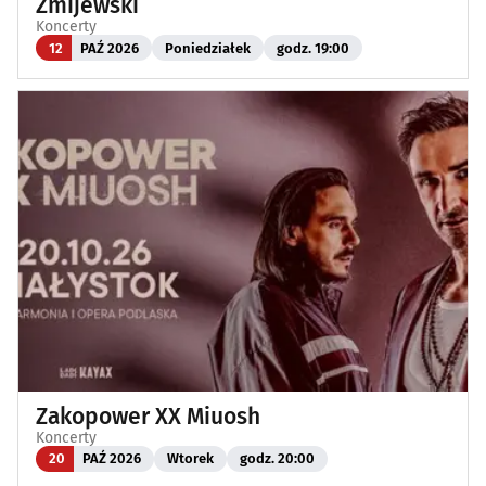
Żmijewski
Koncerty
12
PAŹ 2026
Poniedziałek
godz. 19:00
Zakopower XX Miuosh
Koncerty
20
PAŹ 2026
Wtorek
godz. 20:00