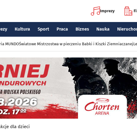
Imprezy
F
rezy
Kultura
Sport
Praca
Biznes
Nauka
Nierucho
eria MUNDO
Światowe Mistrzostwa w pieczeniu Babki i Kiszki Ziemniaczanej
Le
akcje dla dzieci