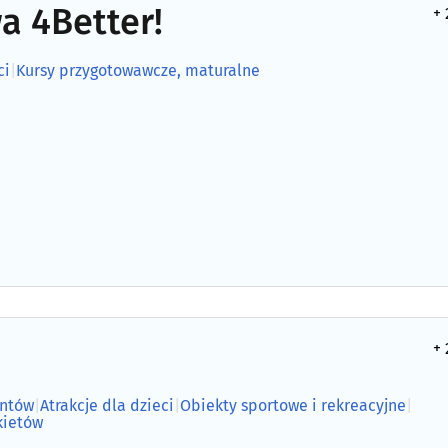
a 4Better!
+ 
ci
|
Kursy przygotowawcze, maturalne
+ 
entów
|
Atrakcje dla dzieci
|
Obiekty sportowe i rekreacyjne
|
kietów