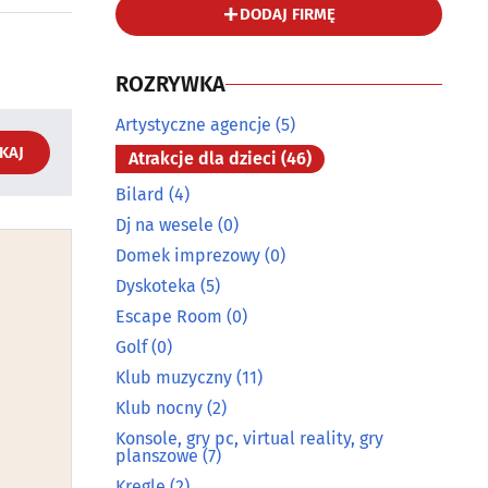
DODAJ FIRMĘ
ROZRYWKA
Artystyczne agencje
(5)
KAJ
Atrakcje dla dzieci
(46)
Bilard
(4)
Dj na wesele
(0)
Domek imprezowy
(0)
Dyskoteka
(5)
Escape Room
(0)
Golf
(0)
Klub muzyczny
(11)
Klub nocny
(2)
Konsole, gry pc, virtual reality, gry
planszowe
(7)
Kręgle
(2)