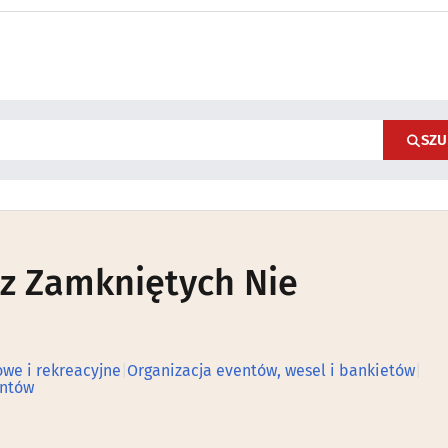
SZU
z Zamkniętych Nie
owe i rekreacyjne
|
Organizacja eventów, wesel i bankietów
|
entów