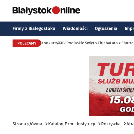
Firmy z Białegostoku
Wiadomości
Ogłoszenia
Imp
Konkursy
XXIV Podlaskie Święto Chleba
Lato z Churr
POLECAMY
Strona główna
Katalog Firm i Instytucji
Rozrywka
Atr