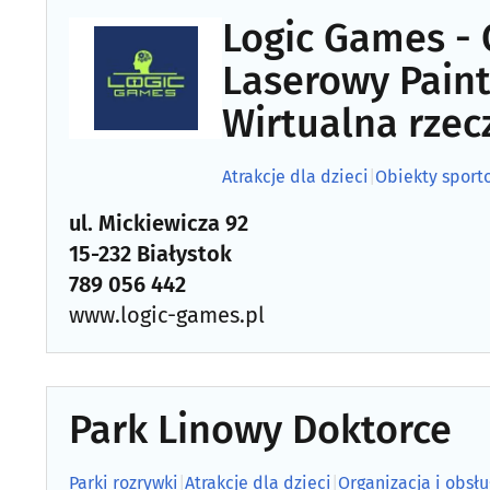
Logic Games - 
Laserowy Paint
Wirtualna rzec
Atrakcje dla dzieci
|
Obiekty sport
ul. Mickiewicza 92
15-232 Białystok
789 056 442
www.logic-games.pl
Park Linowy Doktorce
Parki rozrywki
|
Atrakcje dla dzieci
|
Organizacja i obsł