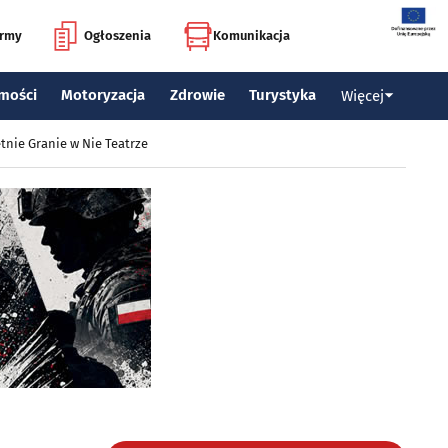
irmy
Ogłoszenia
Komunikacja
mości
Motoryzacja
Zdrowie
Turystyka
Więcej
tnie Granie w Nie Teatrze