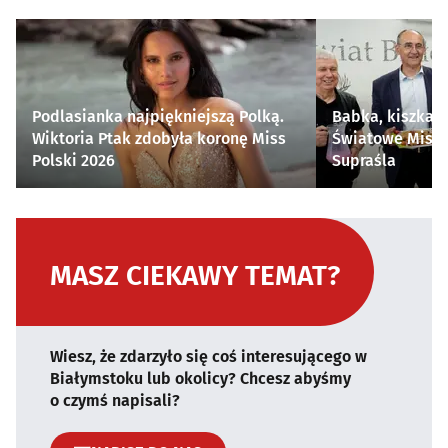
Podlasianka najpiękniejszą Polką.
Babka, kiszka i
Wiktoria Ptak zdobyła koronę Miss
Światowe Mistr
Polski 2026
Supraśla
MASZ CIEKAWY TEMAT?
Wiesz, że zdarzyło się coś interesującego w
Białymstoku lub okolicy? Chcesz abyśmy
o czymś napisali?