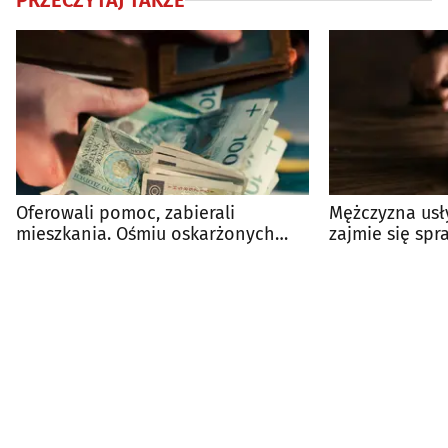
PRZECZYTAJ TAKŻE
Oferowali pomoc, zabierali
Mężczyzna usły
mieszkania. Ośmiu oskarżonych
zajmie się sp
przed sądem
pożyczek