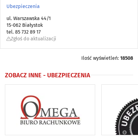
Audytorskie usługi
(17)
Ubezpieczenia
Banki
ul. Warszawska 44/1
(97)
15-062 Białystok
tel. 85 732 89 17
Bankomaty
(120)
Zgłoś do aktualizacji
Brokerzy
(22)
Ilość wyświetleń:
18508
Celne agencje
(19)
ZOBACZ INNE -
UBEZPIECZENIA
Doradztwo personalne
(10)
Doradztwo podatkowe
(71)
Doradztwo prawne
(68)
Doradztwo rolnicze
(7)