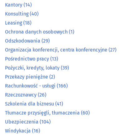
Kantory
(14)
Pożyczki, kredyty, lokaty
(39)
Konsulting
(40)
Leasing
(18)
Przekazy pieniężne
(2)
Ochrona danych osobowych
(1)
Odszkodowania
(29)
Rachunkowość - usługi
(166)
Organizacja konferencji, centra konferencyjne
(27)
Rzeczoznawcy
(26)
Pośrednictwo pracy
(13)
Pożyczki, kredyty, lokaty
(39)
Szkolenia dla biznesu
(41)
Przekazy pieniężne
(2)
Rachunkowość - usługi
(166)
Tłumacze przysięgli, tłumaczenia
(60)
Rzeczoznawcy
(26)
Szkolenia dla biznesu
(41)
Ubezpieczenia
(104)
Tłumacze przysięgli, tłumaczenia
(60)
Windykacja
(16)
Ubezpieczenia
(104)
Windykacja
(16)