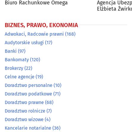
Biuro Rachunkowe Omega
Agencja Ubezpi
Doradztwo wizowe
(4)
Elżbieta Żwirk
Ubezpieczeni
Kancelarie notarialne
(36)
BIZNES, PRAWO, EKONOMIA
Adwokaci, Radcowie prawni
(168)
Kantory
(14)
Audytorskie usługi
(17)
Konsulting
(40)
Banki
(97)
Bankomaty
(120)
Leasing
(18)
Brokerzy
(22)
Celne agencje
(19)
Ochrona danych osobowych
(1)
Doradztwo personalne
(10)
Doradztwo podatkowe
(71)
Odszkodowania
(29)
Doradztwo prawne
(68)
Doradztwo rolnicze
(7)
Organizacja konferencji, centra konferencyjne
(27)
Doradztwo wizowe
(4)
Pośrednictwo pracy
(13)
Kancelarie notarialne
(36)