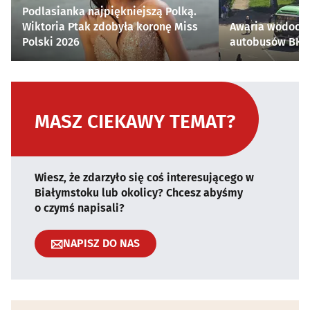
Podlasianka najpiękniejszą Polką.
Wiktoria Ptak zdobyła koronę Miss
Awaria wodocią
Polski 2026
autobusów BKM 
MASZ CIEKAWY TEMAT?
Wiesz, że zdarzyło się coś interesującego w
Białymstoku lub okolicy? Chcesz abyśmy
o czymś napisali?
NAPISZ DO NAS