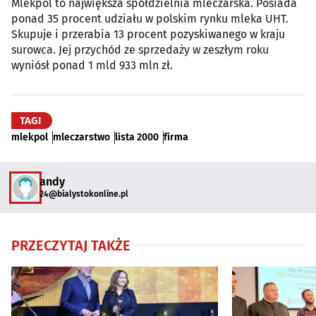
Mlekpol to największa spółdzielnia mleczarska. Posiada
ponad 35 procent udziału w polskim rynku mleka UHT.
Skupuje i przerabia 13 procent pozyskiwanego w kraju
surowca. Jej przychód ze sprzedaży w zeszłym roku
wyniósł ponad 1 mld 933 mln zł.
TAGI
mlekpol
mleczarstwo
lista 2000
firma
andy
24@bialystokonline.pl
PRZECZYTAJ TAKŻE