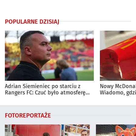
POPULARNE DZISIAJ
Adrian Siemieniec po starciu z
Nowy McDonald
Rangers FC: Czuć było atmosferę
Wiadomo, gdzi
dużego meczu
otwarty
FOTOREPORTAŻE