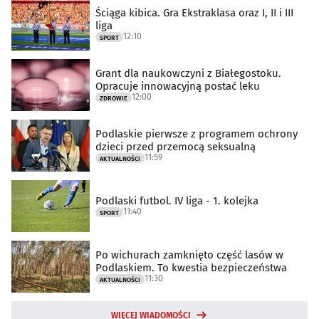
Ściąga kibica. Gra Ekstraklasa oraz I, II i III
liga
12:10
SPORT
Grant dla naukowczyni z Białegostoku.
Opracuje innowacyjną postać leku
12:00
ZDROWIE
Podlaskie pierwsze z programem ochrony
dzieci przed przemocą seksualną
11:59
AKTUALNOŚCI
Podlaski futbol. IV liga - 1. kolejka
11:40
SPORT
Po wichurach zamknięto część lasów w
Podlaskiem. To kwestia bezpieczeństwa
11:30
AKTUALNOŚCI
WIĘCEJ WIADOMOŚCI