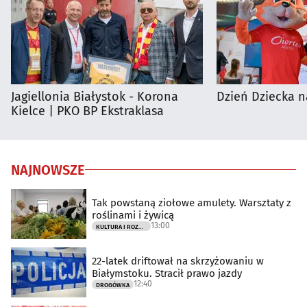
Jagiellonia Białystok - Korona
Dzień Dziecka n
Kielce | PKO BP Ekstraklasa
NAJNOWSZE
Tak powstaną ziołowe amulety. Warsztaty z
roślinami i żywicą
13:00
KULTURA I ROZRYWKA
22-latek driftował na skrzyżowaniu w
Białymstoku. Stracił prawo jazdy
12:40
DROGÓWKA