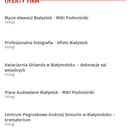
OFERTY FIRM
Szklarze
(13)
Mycie elewacji Białystok - MIKI Podnośniki
Usługi
Ślusarstwo
(15)
Tapicerzy
(23)
Profesjonalna fotografia - Afisto Białystok
Usługi
Telefony - naprawa
(9)
Kwiaciarnia Girlanda w Białymstoku – dekoracje sal
weselnych
Telekomunikacja - systemy, usługi
(15)
Usługi
Telewizja kablowa, cyfrowa, naziemna
(10)
Prace budowlane Białystok - MIKI Podnośniki
Usługi
Tworzywa sztuczne
(11)
Centrum Pogrzebowe Andrzej Szmurło w Białymstoku –
Weterynarze
(28)
krematorium
Usługi