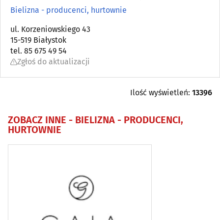
Astrologia, wróżby, ezoteryka
(0)
Bielizna - producenci, hurtownie
Automatyka przemysłowa
ul. Korzeniowskiego 43
(22)
15-519 Białystok
tel. 85 675 49 54
Bielizna - producenci, hurtownie
(18)
Zgłoś do aktualizacji
Biura matrymonialne
(0)
Ilość wyświetleń:
13396
Biurowe urządzenia i papiernicze artykuły - produkcja,
hurt
(6)
ZOBACZ INNE -
BIELIZNA - PRODUCENCI,
HURTOWNIE
Catering
(9)
Dezynfekcja, dezynsekcja, deratyzacja
(11)
DVD - produkcja, sprzedaż, kopiowanie
(4)
Elektromechanika
(9)