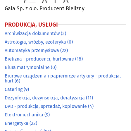
Gaia Sp. z o.o. Producent Bielizny
Energetyka
(22)
PRODUKCJA, USŁUGI
Fotografia - usługi
(55)
Archiwizacja dokumentów
(3)
Galwanizacja
(3)
Astrologia, wróżby, ezoteryka
(0)
Automatyka przemysłowa
(22)
Gaz - dystrybucja, napełnianie
(6)
Bielizna - producenci, hurtownie
(18)
Biura matrymonialne
(0)
Grawerstwo
(9)
Biurowe urządzenia i papiernicze artykuły - produkcja,
hurt
(6)
Introligatornie
(4)
Catering
(9)
Dezynfekcja, dezynsekcja, deratyzacja
(11)
Kamieniarze
(31)
DVD - produkcja, sprzedaż, kopiowanie
(4)
Elektromechanika
(9)
Klucze - dorabianie
(12)
Energetyka
(22)
Kominiarze
(8)