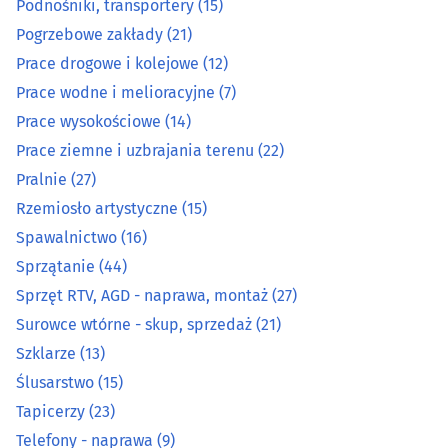
Podnośniki, transportery
(15)
Optyka
(16)
Pogrzebowe zakłady
(21)
Prace drogowe i kolejowe
(12)
Organizacja eventów, wesel i bankietów
(12)
Prace wodne i melioracyjne
(7)
Prace wysokościowe
(14)
Ostrzenie narzędzi
(3)
Prace ziemne i uzbrajania terenu
(22)
Pieczątki
(7)
Pralnie
(27)
Rzemiosło artystyczne
(15)
Piekarnie
(14)
Spawalnictwo
(16)
Sprzątanie
(44)
Pisanie, edycja i korekta tekstów
(1)
Sprzęt RTV, AGD - naprawa, montaż
(27)
Surowce wtórne - skup, sprzedaż
(21)
Podnośniki, transportery
(15)
Szklarze
(13)
Pogrzebowe zakłady
(21)
Ślusarstwo
(15)
Tapicerzy
(23)
Prace drogowe i kolejowe
(12)
Telefony - naprawa
(9)