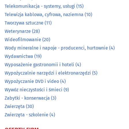
Telekomunikacja - systemy, usługi
(15)
Prace wodne i melioracyjne
(7)
Telewizja kablowa, cyfrowa, naziemna
(10)
Tworzywa sztuczne
(11)
Prace wysokościowe
(14)
Weterynarze
(28)
Prace ziemne i uzbrajania terenu
(22)
Wideofilmowanie
(20)
Wody mineralne i napoje - producenci, hurtownie
(4)
Pralnie
(27)
Wydawnictwa
(19)
Wyposażenie gastronomii i hoteli
(4)
Rzemiosło artystyczne
(15)
Wypożyczalnie narzędzi i elektronarzędzi
(5)
Wypożyczanie DVD i video
(4)
Spawalnictwo
(16)
Wywóz nieczystości i śmieci
(9)
Sprzątanie
(44)
Zabytki - konserwacja
(3)
Zwierzęta
(30)
Sprzęt RTV, AGD - naprawa, montaż
(27)
Zwierzęta - szkolenie
(4)
Surowce wtórne - skup, sprzedaż
(21)