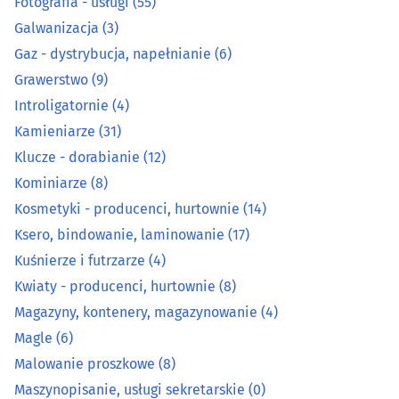
Fotografia - usługi
(55)
Galwanizacja
(3)
Kosmetyki - producenci, hurtownie
(14)
Gaz - dystrybucja, napełnianie
(6)
Grawerstwo
(9)
Ksero, bindowanie, laminowanie
(17)
Introligatornie
(4)
Kamieniarze
(31)
Kuśnierze i futrzarze
(4)
Klucze - dorabianie
(12)
Kwiaty - producenci, hurtownie
(8)
Kominiarze
(8)
Kosmetyki - producenci, hurtownie
(14)
Magazyny, kontenery, magazynowanie
(4)
Ksero, bindowanie, laminowanie
(17)
Kuśnierze i futrzarze
(4)
Magle
(6)
Kwiaty - producenci, hurtownie
(8)
Magazyny, kontenery, magazynowanie
(4)
Malowanie proszkowe
(8)
Magle
(6)
Maszynopisanie, usługi sekretarskie
(0)
Malowanie proszkowe
(8)
Maszynopisanie, usługi sekretarskie
(0)