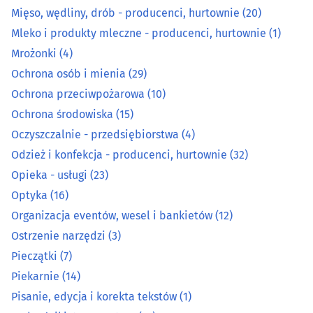
Mięso, wędliny, drób - producenci, hurtownie
(20)
Mięso, wędliny, drób - producenci, hurtownie
(20)
Mleko i produkty mleczne - producenci, hurtownie
(1)
Mleko i produkty mleczne - producenci, hurtownie
(1)
Mrożonki
(4)
Ochrona osób i mienia
(29)
Mrożonki
(4)
Ochrona przeciwpożarowa
(10)
Ochrona osób i mienia
(29)
Ochrona środowiska
(15)
Oczyszczalnie - przedsiębiorstwa
(4)
Ochrona przeciwpożarowa
(10)
Odzież i konfekcja - producenci, hurtownie
(32)
Opieka - usługi
(23)
Ochrona środowiska
(15)
Optyka
(16)
Organizacja eventów, wesel i bankietów
(12)
Oczyszczalnie - przedsiębiorstwa
(4)
Ostrzenie narzędzi
(3)
Odzież i konfekcja - producenci, hurtownie
(32)
Pieczątki
(7)
Piekarnie
(14)
Opieka - usługi
(23)
Pisanie, edycja i korekta tekstów
(1)