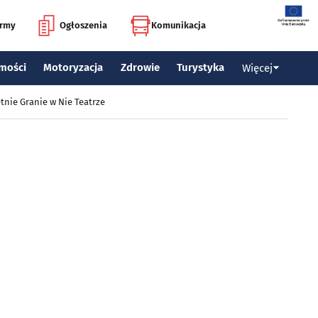
irmy
Ogłoszenia
Komunikacja
mości
Motoryzacja
Zdrowie
Turystyka
Więcej
tnie Granie w Nie Teatrze