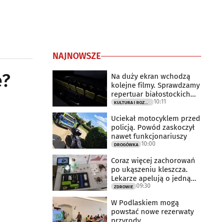
NAJNOWSZE
e?
Na duży ekran wchodzą
kolejne filmy. Sprawdzamy
repertuar białostockich
10:11
kin
KULTURA I ROZRYWKA
Uciekał motocyklem przed
policją. Powód zaskoczył
nawet funkcjonariuszy
10:00
DROGÓWKA
Coraz więcej zachorowań
po ukąszeniu kleszcza.
Lekarze apelują o jedną
09:30
rzecz
ZDROWIE
W Podlaskiem mogą
powstać nowe rezerwaty
przyrody