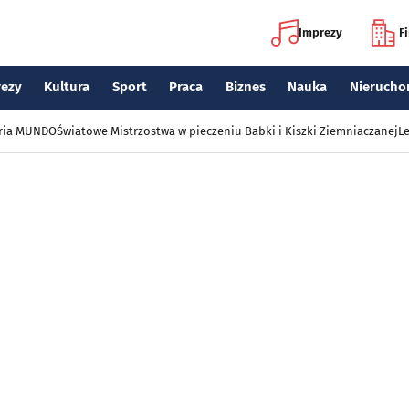
Imprezy
F
rezy
Kultura
Sport
Praca
Biznes
Nauka
Nierucho
eria MUNDO
Światowe Mistrzostwa w pieczeniu Babki i Kiszki Ziemniaczanej
Le