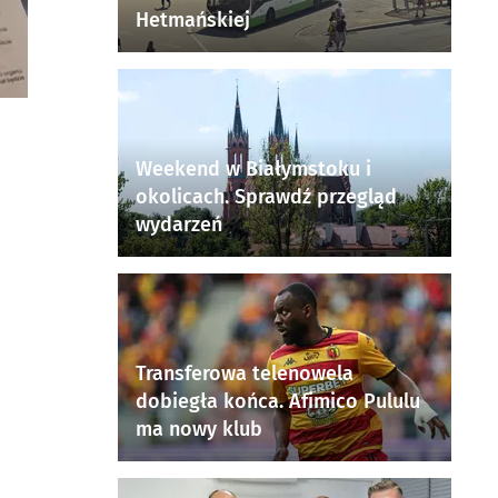
Hetmańskiej
Weekend w Białymstoku i
okolicach. Sprawdź przegląd
wydarzeń
Transferowa telenowela
dobiegła końca. Afimico Pululu
ma nowy klub