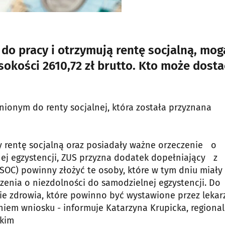
 do pracy i otrzymują rentę socjalną, mog
okości 2610,72 zł brutto. Kto może dosta
onym do renty socjalnej, która została przyznana
ły rentę socjalną oraz posiadały ważne orzeczenie o
nej egzystencji, ZUS przyzna dodatek dopełniający z
SOC) powinny złożyć te osoby, które w tym dniu miały
czenia o niezdolności do samodzielnej egzystencji. Do
ie zdrowia, które powinno być wystawione przez lekar
eniem wniosku - informuje Katarzyna Krupicka, regiona
skim