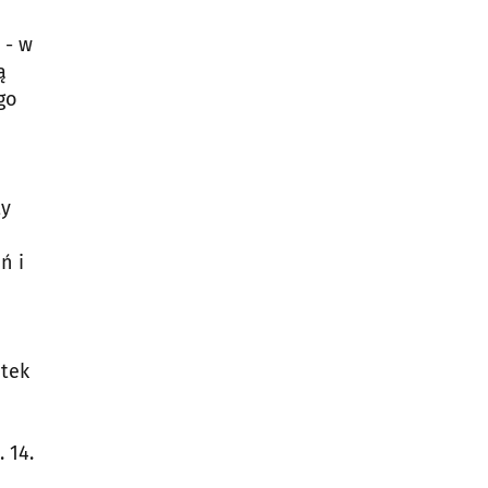
 - w
ą
go
ty
ń i
atek
 14.