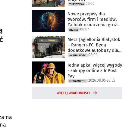
09:00
TURYSTYKA
Nowe przepisy dla
twórców, firm i mediów.
Za brak oznaczenia grożą
ą
08:07
milionowe
BIZNES
ć
Mecz Jagiellonia Białystok
– Rangers FC. Będą
dodatkowe autobusy dla
08:00
kibiców
AKTUALNOŚCI
Jedna apka, więcej wygody
- zakupy online z InPost
Pay
2026.08.05 20:55
CIEKAWOSTKI
WIĘCEJ WIADOMOŚCI
za na
lna