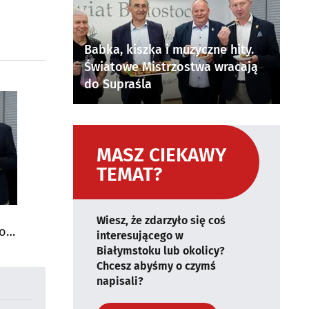
Babka, kiszka i muzyczne hity.
Światowe Mistrzostwa wracają
do Supraśla
MASZ CIEKAWY
TEMAT?
Wiesz, że zdarzyło się coś
do
interesującego w
Białymstoku lub okolicy?
Chcesz abyśmy o czymś
napisali?