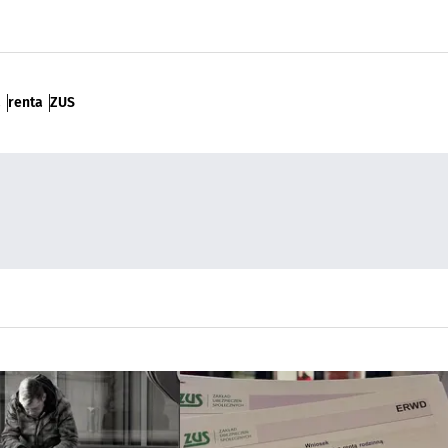
a
renta
ZUS