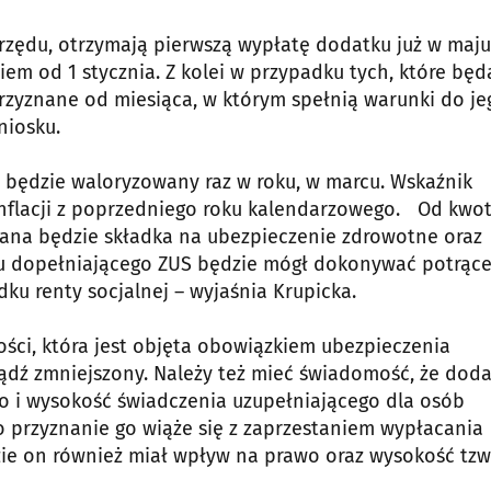
rzędu, otrzymają pierwszą wypłatę dodatku już w maju
em od 1 stycznia. Z kolei w przypadku tych, które będ
przyznane od miesiąca, w którym spełnią warunki do je
niosku.
i będzie waloryzowany raz w roku, w marcu. Wskaźnik
inflacji z poprzedniego roku kalendarzowego. Od kwo
rana będzie składka na ubezpieczenie zdrowotne oraz
u dopełniającego ZUS będzie mógł dokonywać potrące
ku renty socjalnej – wyjaśnia Krupicka.
ści, która jest objęta obowiązkiem ubezpieczenia
dź zmniejszony. Należy też mieć świadomość, że dod
wo i wysokość świadczenia uzupełniającego dla osób
o przyznanie go wiąże się z zaprzestaniem wypłacania
ie on również miał wpływ na prawo oraz wysokość tzw.