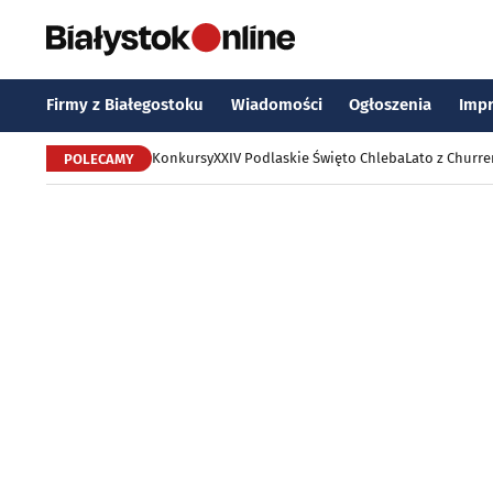
Firmy z Białegostoku
Wiadomości
Ogłoszenia
Imp
Konkursy
XXIV Podlaskie Święto Chleba
Lato z Churr
POLECAMY