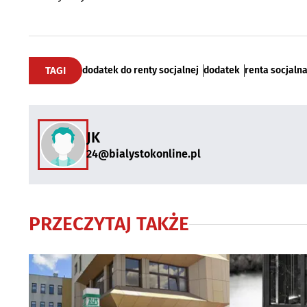
TAGI
dodatek do renty socjalnej
dodatek
renta socjaln
JK
24@bialystokonline.pl
PRZECZYTAJ TAKŻE