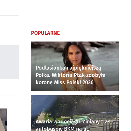
POPULARNE
Podlasianka najpiękniejszą
Polką. Wiktoria Ptak zdobyła
koronę Miss Polski 2026
Awaria wodociągu. Zmiany tras
autobusów BKM na ul.