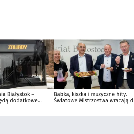
nia Białystok –
Babka, kiszka i muzyczne hity.
Będą dodatkowe
Światowe Mistrzostwa wracają 
 kibiców
Supraśla