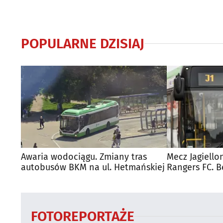
POPULARNE DZISIAJ
Awaria wodociągu. Zmiany tras
Mecz Jagiello
autobusów BKM na ul. Hetmańskiej
Rangers FC. 
autobusy dla
FOTOREPORTAŻE