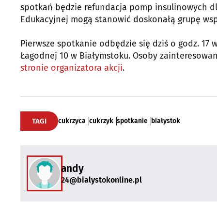
spotkań będzie refundacja pomp insulinowych dl
Edukacyjnej mogą stanowić doskonałą grupę wsp
Pierwsze spotkanie odbędzie się dziś o godz. 17 w 
Łagodnej 10 w Białymstoku. Osoby zainteresowan
stronie organizatora akcji
.
TAGI
cukrzyca
cukrzyk
spotkanie
białystok
andy
24@bialystokonline.pl