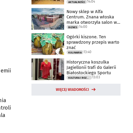
14:04
AKTUALNOŚCI
Nowy sklep w Alfa
Centrum. Znana włoska
marka otworzyła salon w
14:00
Białymstoku
BIZNES
Ogórki kiszone. Ten
sprawdzony przepis warto
znać
13:40
KULINARIA
Historyczna koszulka
Jagiellonii trafi do Galerii
demii
Białostockiego Sportu
13:03
KULTURA I ROZRYWKA
WIĘCEJ WIADOMOŚCI
e
nia
troli
ala