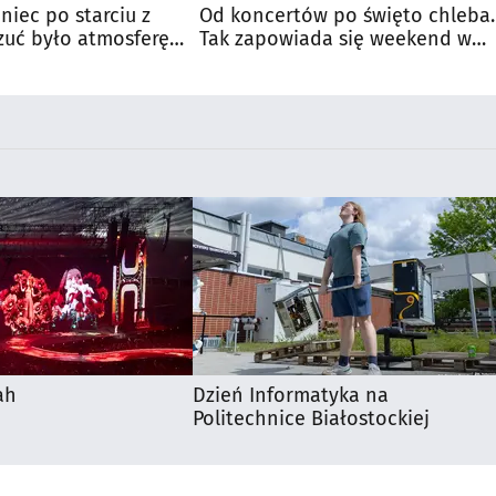
niec po starciu z
Od koncertów po święto chleba.
zuć było atmosferę
Tak zapowiada się weekend w
u
regionie
ah
Dzień Informatyka na
Politechnice Białostockiej