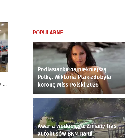
POPULARNE
Podlasianka najpiękniejszą
Polką. Wiktoria Ptak zdobyła
się
koronę Miss Polski 2026
Awaria wodociągu. Zmiany tras
autobusów BKM na ul.