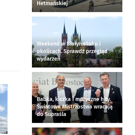
Hetmańskiej
Weekend w Białymstoku i
okolicach. Sprawdź przegląd
wydarzeń
Babka, kiszka i muzyczne hity.
Światowe Mistrzostwa wracają
do Supraśla