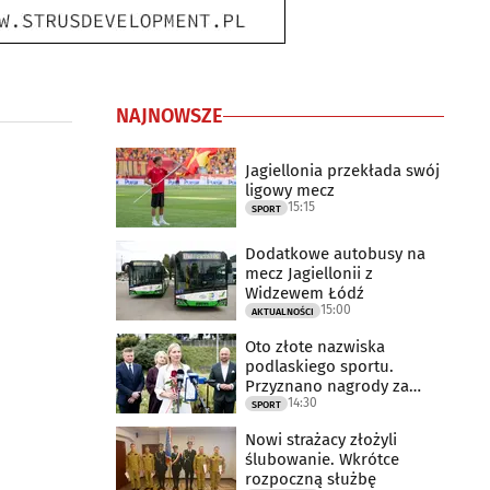
NAJNOWSZE
Jagiellonia przekłada swój
ligowy mecz
15:15
SPORT
Dodatkowe autobusy na
mecz Jagiellonii z
Widzewem Łódź
15:00
AKTUALNOŚCI
Oto złote nazwiska
podlaskiego sportu.
Przyznano nagrody za
14:30
2025 rok
SPORT
Nowi strażacy złożyli
ślubowanie. Wkrótce
rozpoczną służbę