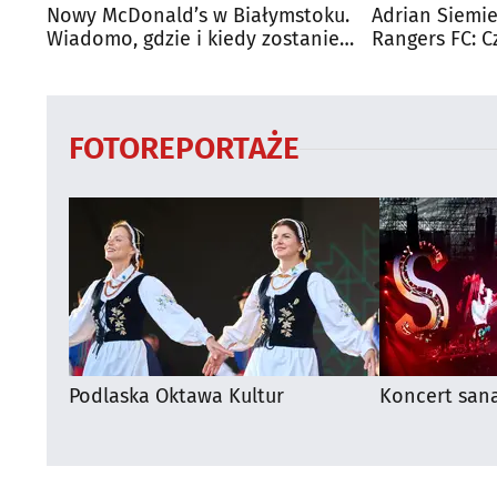
Nowy McDonald’s w Białymstoku.
Adrian Siemie
Wiadomo, gdzie i kiedy zostanie
Rangers FC: C
otwarty
dużego mecz
FOTOREPORTAŻE
Podlaska Oktawa Kultur
Koncert san