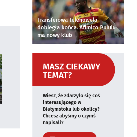
Transferowa telenowela
dobiegła końca. Afimico Pululu
ma nowy klub
MASZ CIEKAWY
TEMAT?
Wiesz, że zdarzyło się coś
interesującego w
Białymstoku lub okolicy?
Chcesz abyśmy o czymś
napisali?