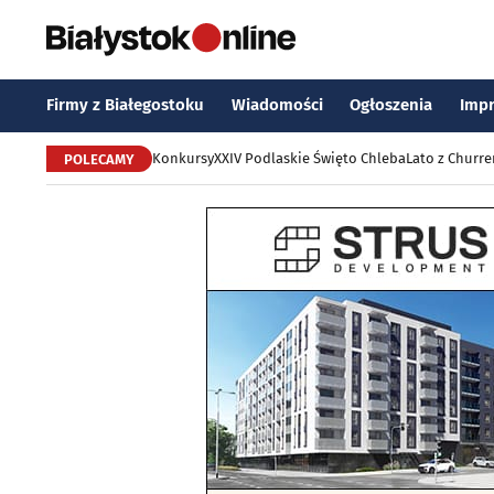
Firmy z Białegostoku
Wiadomości
Ogłoszenia
Imp
Konkursy
XXIV Podlaskie Święto Chleba
Lato z Churr
POLECAMY