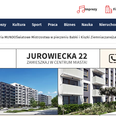
Imprezy
F
rezy
Kultura
Sport
Praca
Biznes
Nauka
Nierucho
eria MUNDO
Światowe Mistrzostwa w pieczeniu Babki i Kiszki Ziemniaczanej
Le