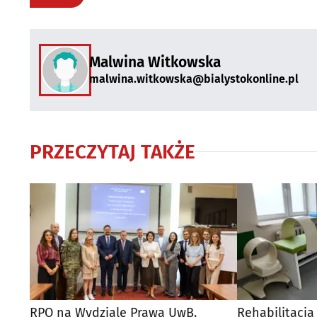
Malwina Witkowska
malwina.witkowska@bialystokonline.pl
PRZECZYTAJ TAKŻE
RPO na Wydziale Prawa UwB.
Rehabilitacj