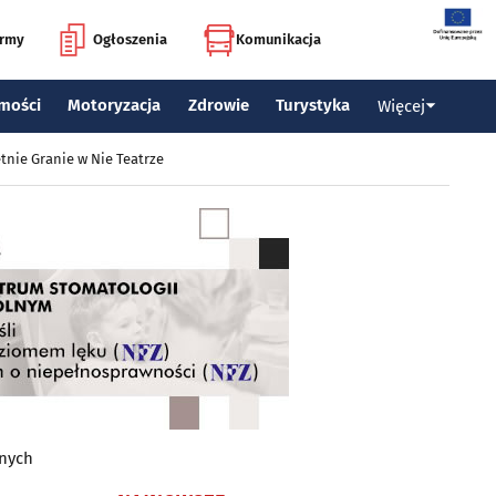
irmy
Ogłoszenia
Komunikacja
mości
Motoryzacja
Zdrowie
Turystyka
Więcej
tnie Granie w Nie Teatrze
wnych