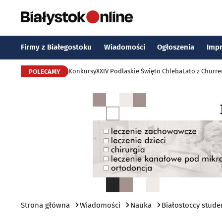
Firmy z Białegostoku
Wiadomości
Ogłoszenia
Imp
Konkursy
XXIV Podlaskie Święto Chleba
Lato z Churr
POLECAMY
Strona główna
Wiadomości
Nauka
Białostoccy stude