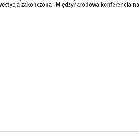
westycja zakończona
Międzynarodowa konferencja n
UwB