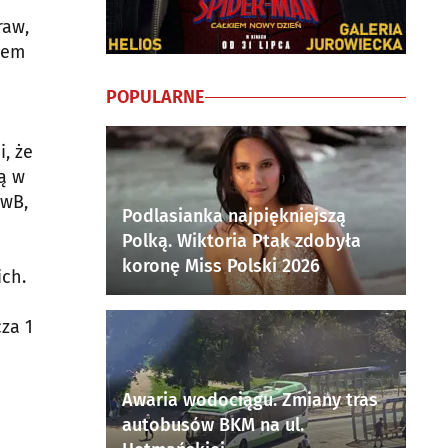
raw,
iem
POPULARNE
, że
ą w
UwB,
Podlasianka najpiękniejszą
Polką. Wiktoria Ptak zdobyła
koronę Miss Polski 2026
ich.
za 1
Awaria wodociągu. Zmiany tras
autobusów BKM na ul.