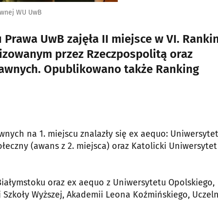
rawnej WU UwB
Prawa UwB zajęła II miejsce w VI. Ranki
izowanym przez Rzeczpospolitą oraz
rawnych. Opublikowano także Ranking
ych na 1. miejscu znalazły się ex aequo: Uniwersyte
czny (awans z 2. miejsca) oraz Katolicki Uniwersytet
 Białymstoku oraz ex aequo z Uniwersytetu Opolskiego,
j Szkoły Wyższej, Akademii Leona Koźmińskiego, Uczeln