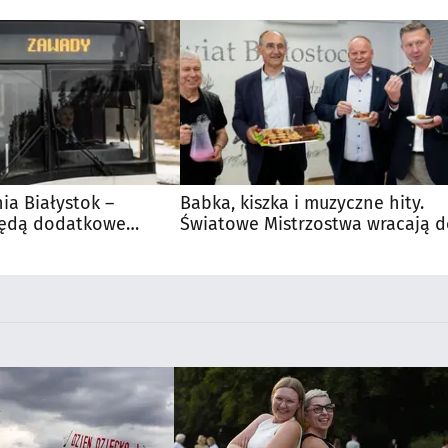
nia Białystok –
Babka, kiszka i muzyczne hity.
Będą dodatkowe
Światowe Mistrzostwa wracają 
 kibiców
Supraśla