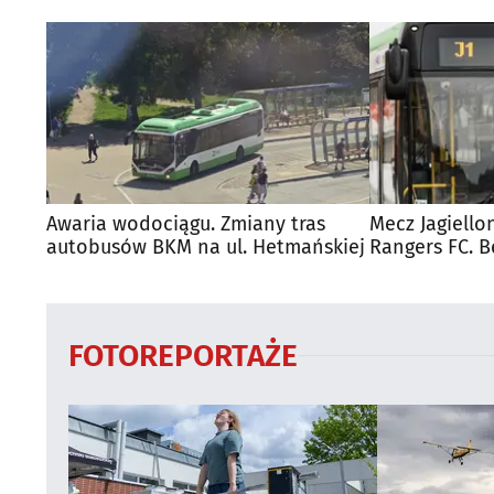
Awaria wodociągu. Zmiany tras
Mecz Jagiello
autobusów BKM na ul. Hetmańskiej
Rangers FC. 
autobusy dla
FOTOREPORTAŻE