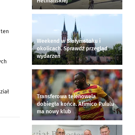
Hetmańskiej
 ten
Weekend w Białymstoku i
okolicach. Sprawdź przegląd
wydarzeń
ych
ział
Transferowa telenowela
dobiegła końca. Afimico Pululu
ma nowy klub