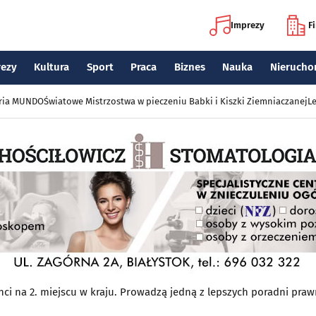
Imprezy
F
rezy
Kultura
Sport
Praca
Biznes
Nauka
Nierucho
eria MUNDO
Światowe Mistrzostwa w pieczeniu Babki i Kiszki Ziemniaczanej
Le
nci na 2. miejscu w kraju. Prowadzą jedną z lepszych poradni pra