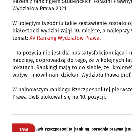
Razem z rankingiem Studenckich Poradni Prawnyc
Wydziałów Prawa 2021.
W ubiegłym tygodniu takie zestawienie zostało 
białostocki wydział zajął 10. miejsce, a najlepszy
temat:
XV Ranking Wydziałów Prawa.
- Ta pozycja nie jest dla nas satysfakcjonująca
nadzieję, doprowadzą do tego, że w kolejnych l
lokatach. Rankingi mają to do siebie, że "krojon
wpływ - mówił nam dziekan Wydziału Prawa prof.
W najnowszym rankingu Rzeczpospolitej pierwsze
Prawa UwB ulokował się na 10. pozycji.
TAGI
uwb
rzeczpospolita
ranking
poradnia prawna
stu