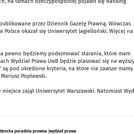
h, na łamach Rzeczypospolitej pojawił się Ranking
opublikowane przez Dziennik Gazetę Prawną. Wówczas
 w Polsce okazał się Uniwersytet Jagielloński. Więcej na
 i na pewno będziemy podejmować starania, które mam
atach Wydział Prawa UwB będzie plasować się na wyższ
e" są pod określone kryteria, na które nie zawsze mamy
 Mariusz Popławski.
 miejsce zajął Uniwersytet Warszawski. Natomiast Wyd
dencka poradnia prawna
wydział prawa