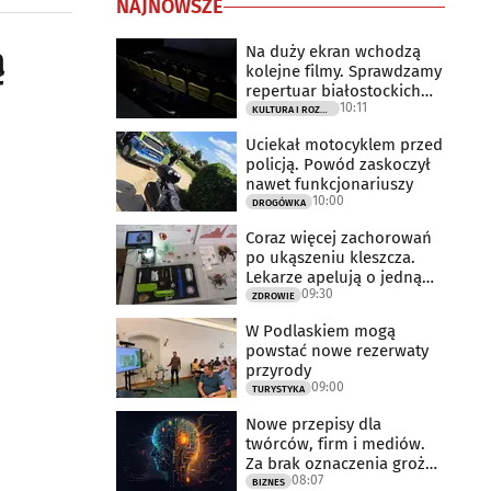
NAJNOWSZE
ą
Na duży ekran wchodzą
kolejne filmy. Sprawdzamy
repertuar białostockich
10:11
kin
KULTURA I ROZRYWKA
Uciekał motocyklem przed
policją. Powód zaskoczył
nawet funkcjonariuszy
10:00
DROGÓWKA
Coraz więcej zachorowań
po ukąszeniu kleszcza.
Lekarze apelują o jedną
09:30
rzecz
ZDROWIE
W Podlaskiem mogą
powstać nowe rezerwaty
przyrody
09:00
TURYSTYKA
Nowe przepisy dla
twórców, firm i mediów.
Za brak oznaczenia grożą
08:07
milionowe
BIZNES