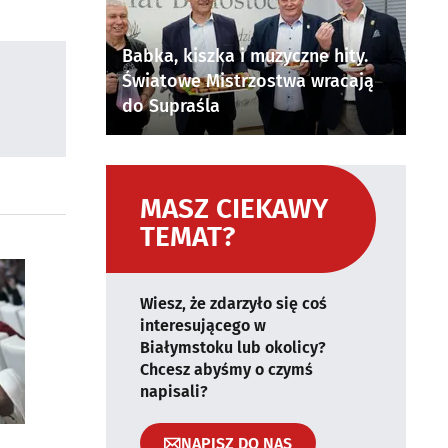
Babka, kiszka i muzyczne hity.
Światowe Mistrzostwa wracają
do Supraśla
MASZ CIEKAWY
TEMAT?
Wiesz, że zdarzyło się coś
interesującego w
Białymstoku lub okolicy?
Chcesz abyśmy o czymś
napisali?
NAPISZ DO NAS