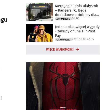
Mecz Jagiellonia Białystok
– Rangers FC. Będą
dodatkowe autobusy dla
ngu
08:00
kibiców
AKTUALNOŚCI
Jedna apka, więcej wygody
- zakupy online z InPost
Pay
2026.08.05 20:55
CIEKAWOSTKI
WIĘCEJ WIADOMOŚCI
t
i