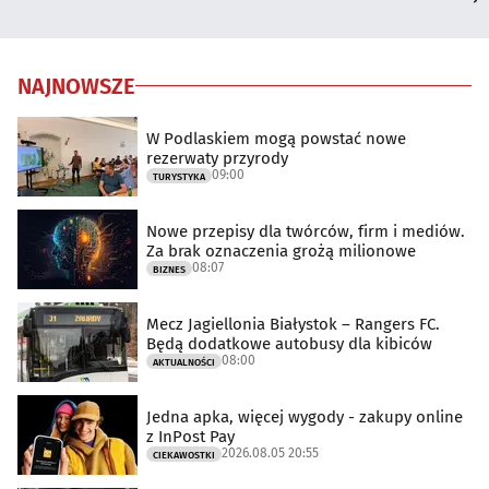
NAJNOWSZE
W Podlaskiem mogą powstać nowe
rezerwaty przyrody
09:00
TURYSTYKA
Nowe przepisy dla twórców, firm i mediów.
Za brak oznaczenia grożą milionowe
08:07
BIZNES
Mecz Jagiellonia Białystok – Rangers FC.
Będą dodatkowe autobusy dla kibiców
08:00
AKTUALNOŚCI
Jedna apka, więcej wygody - zakupy online
z InPost Pay
2026.08.05 20:55
CIEKAWOSTKI