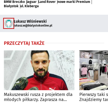
BMW Breczko
Jaguar
Land Rover
nowe marki Premium
Białystok
ul. Kleberga
Łukasz Wiśniewski
lukasz.w@bialystokonline.pl
PRZECZYTAJ TAKŻE
Makuszewski rusza z projektem dla
Pierwszy taki 
młodych piłkarzy. Zaprasza na
Znajdziemy ta
dzień otwarty
marek