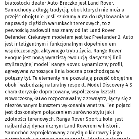
białostocki dealer Auto-Breczko jest Land Rover.
Samochody z długą tradycją, obok których nie można
przejść obojętnie. Jeśli szukamy auta do użytkowania w
naprawdę ciężkich warunkach terenowych, to z
pewnością zadowoli nas znany od lat Land Rover
Defender. Ciekawym modelem jest też Freelander 2. Auto
jest inteligentnym i funkcjonalnym dopełnieniem
współczesnego, aktywnego trybu życia. Range Rover
Evoque jest nową wyrazistą ewolucją klasycznej linii
stylizacyjnej modeli Range Rover. Dynamiczny profil,
agresywna wznosząca linia boczna przechodząca w
potężny tył. Te elementy nie pozwalają przejść obojętnie
obok i wzbudzają naturalny respekt. Model Discovery 4 S
charakteryzuje dopracowany, współczesny kształt.
Nowoczesny, łatwo rozpoznawalny z zewnątrz, łączy się z
niezrównanym kunsztem wykonania wnętrza. Ten pojazd
jest doskonałym połączeniem zarówno stylu jak i
zdolności terenowych. Range Rover Sport z kolei jest
najbardziej dynamicznym Land Roverem w historii.
Samochód zaprojektowany z myślą o kierowcy i jego