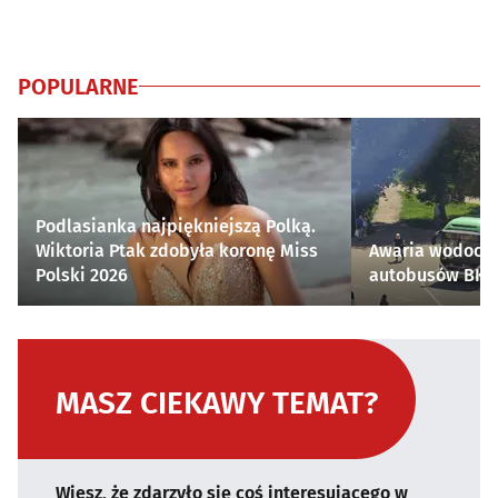
POPULARNE
Podlasianka najpiękniejszą Polką.
Wiktoria Ptak zdobyła koronę Miss
Awaria wodocią
Polski 2026
autobusów BKM 
MASZ CIEKAWY TEMAT?
Wiesz, że zdarzyło się coś interesującego w