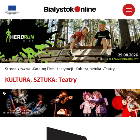
Strona główna
Katalog Firm i Instytucji
Kultura, sztuka
Teatry
KULTURA, SZTUKA
:
Teatry