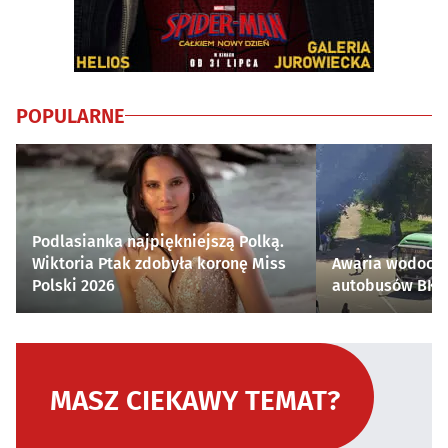
POPULARNE
Podlasianka najpiękniejszą Polką.
Wiktoria Ptak zdobyła koronę Miss
Awaria wodocią
Polski 2026
autobusów BKM 
MASZ CIEKAWY TEMAT?