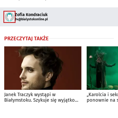
Zofia Kondraciuk
24@bialystokonline.pl
PRZECZYTAJ TAKŻE
Janek Traczyk wystąpi w
„Karolcia i se
Białymstoku. Szykuje się wyjątkowy
ponownie na s
wieczór