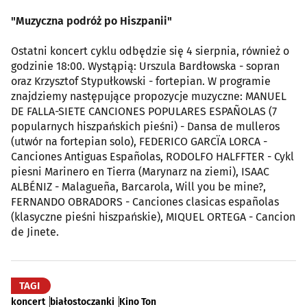
"Muzyczna podróż po Hiszpanii"
Ostatni koncert cyklu odbędzie się 4 sierpnia, również o
godzinie 18:00. Wystąpią: Urszula Bardłowska - sopran
oraz Krzysztof Stypułkowski - fortepian. W programie
znajdziemy następujące propozycje muzyczne: MANUEL
DE FALLA-SIETE CANCIONES POPULARES ESPAÑOLAS (7
popularnych hiszpańskich pieśni) - Dansa de mulleros
(utwór na fortepian solo), FEDERICO GARCÏA LORCA -
Canciones Antiguas Españolas, RODOLFO HALFFTER - Cykl
piesni Marinero en Tierra (Marynarz na ziemi), ISAAC
ALBÉNIZ - Malagueña, Barcarola, Will you be mine?,
FERNANDO OBRADORS - Canciones clasicas españolas
(klasyczne pieśni hiszpańskie), MIQUEL ORTEGA - Cancion
de Jinete.
TAGI
koncert
białostoczanki
Kino Ton