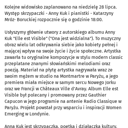
Kolejne widowisko zaplanowano na niedzielę 28 lipca.
Występ skrzypaczki - Anny Kuk i pianistki - Katarzyny
Mróz- Boruckiej rozpocznie się o godzinie 18:00.
Usłyszymy głównie utwory z autorskiego albumu Anny
Kuk "Elle est Visible" ("Ona jest widzialna"). To muzyczny
obraz wielu lat odkrywania siebie jako kobiety pełnej i
mającej wpływ na swoje życie i życie społeczne. Artystka
zawarła tu oryginalne kompozycje w stylu modern classic
przeplatane znanymi słowiańskimi melodiami oraz
poezją. Materiał na płytę artystka nagrywała wraz ze
swoim mężem w studio na Montmartre w Paryżu, a jego
premiera miała miejsce w samym sercu Nowego Jorku
oraz we Francji w Châteaux Ville d’Avray. Album Elle est
Visible był polecany i promowany przez Gauthier
Capucon w jego programie na antenie Radio Classique w
Paryżu. Projekt powstał przy wsparciu i inspiracji Women
Emerging w Londynie.
Anna Kuk jest skrzypaczką, poetką i działaczką kultury.