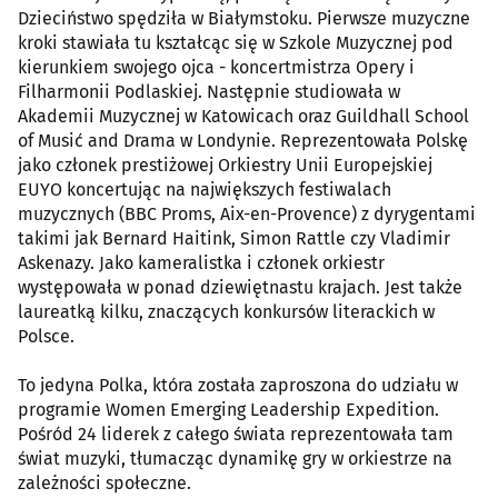
Dzieciństwo spędziła w Białymstoku. Pierwsze muzyczne
kroki stawiała tu kształcąc się w Szkole Muzycznej pod
kierunkiem swojego ojca - koncertmistrza Opery i
Filharmonii Podlaskiej. Następnie studiowała w
Akademii Muzycznej w Katowicach oraz Guildhall School
of Musić and Drama w Londynie. Reprezentowała Polskę
jako członek prestiżowej Orkiestry Unii Europejskiej
EUYO koncertując na największych festiwalach
muzycznych (BBC Proms, Aix-en-Provence) z dyrygentami
takimi jak Bernard Haitink, Simon Rattle czy Vladimir
Askenazy. Jako kameralistka i członek orkiestr
występowała w ponad dziewiętnastu krajach. Jest także
laureatką kilku, znaczących konkursów literackich w
Polsce.
To jedyna Polka, która została zaproszona do udziału w
programie Women Emerging Leadership Expedition.
Pośród 24 liderek z całego świata reprezentowała tam
świat muzyki, tłumacząc dynamikę gry w orkiestrze na
zależności społeczne.