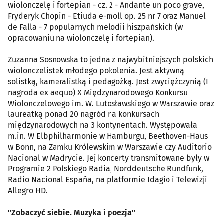
wiolonczelę i fortepian - cz. 2 - Andante un poco grave,
Fryderyk Chopin - Etiuda e-moll op. 25 nr 7 oraz Manuel
de Falla - 7 popularnych melodii hiszpańskich (w
opracowaniu na wiolonczelę i fortepian).
Zuzanna Sosnowska to jedna z najwybitniejszych polskich
wiolonczelistek młodego pokolenia. Jest aktywną
solistką, kameralistką i pedagożką. Jest zwyciężczynią (I
nagroda ex aequo) X Międzynarodowego Konkursu
Wiolonczelowego im. W. Lutosławskiego w Warszawie oraz
laureatką ponad 20 nagród na konkursach
międzynarodowych na 3 kontynentach. Występowała
m.in. W Elbphilharmonie w Hamburgu, Beethoven-Haus
w Bonn, na Zamku Królewskim w Warszawie czy Auditorio
Nacional w Madrycie. Jej koncerty transmitowane były w
Programie 2 Polskiego Radia, Norddeutsche Rundfunk,
Radio Nacional España, na platformie Idagio i Telewizji
Allegro HD.
"Zobaczyć siebie. Muzyka i poezja"