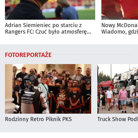
Adrian Siemieniec po starciu z
Nowy McDonald
Rangers FC: Czuć było atmosferę
Wiadomo, gdzi
dużego meczu
otwarty
FOTOREPORTAŻE
Rodzinny Retro Piknik PKS
Truck Show Podl