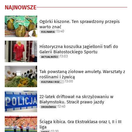
NAJNOWSZE
Ogórki kiszone. Ten sprawdzony przepis
warto znać
13:40
KULINARIA
Historyczna koszulka Jagiellonii trafi do
Galerii Białostockiego Sportu
13:03
AKTUALNOŚCI
Tak powstaną ziołowe amulety. Warsztaty z
roślinami i żywicą
13:00
KULTURA I ROZRYWKA
22-latek driftował na skrzyżowaniu w
Białymstoku. Stracił prawo jazdy
12:40
DROGÓWKA
Ściąga kibica. Gra Ekstraklasa oraz I, II i III
liga
12:10