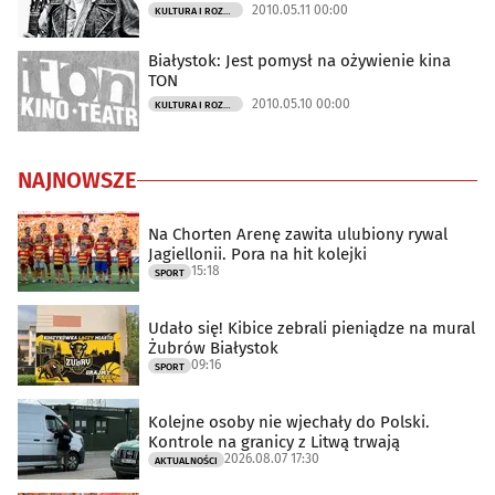
2010.05.11 00:00
KULTURA I ROZRYWKA
Białystok: Jest pomysł na ożywienie kina
TON
2010.05.10 00:00
KULTURA I ROZRYWKA
NAJNOWSZE
Na Chorten Arenę zawita ulubiony rywal
Jagiellonii. Pora na hit kolejki
15:18
SPORT
Udało się! Kibice zebrali pieniądze na mural
Żubrów Białystok
09:16
SPORT
Kolejne osoby nie wjechały do Polski.
Kontrole na granicy z Litwą trwają
2026.08.07 17:30
AKTUALNOŚCI