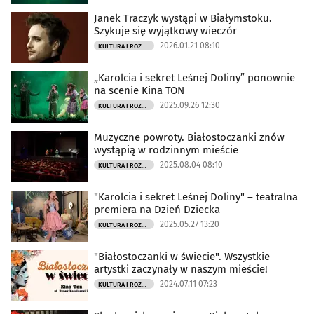
Janek Traczyk wystąpi w Białymstoku.
Szykuje się wyjątkowy wieczór
2026.01.21 08:10
KULTURA I ROZRYWKA
„Karolcia i sekret Leśnej Doliny” ponownie
na scenie Kina TON
2025.09.26 12:30
KULTURA I ROZRYWKA
Muzyczne powroty. Białostoczanki znów
wystąpią w rodzinnym mieście
2025.08.04 08:10
KULTURA I ROZRYWKA
"Karolcia i sekret Leśnej Doliny" – teatralna
premiera na Dzień Dziecka
2025.05.27 13:20
KULTURA I ROZRYWKA
"Białostoczanki w świecie". Wszystkie
artystki zaczynały w naszym mieście!
2024.07.11 07:23
KULTURA I ROZRYWKA