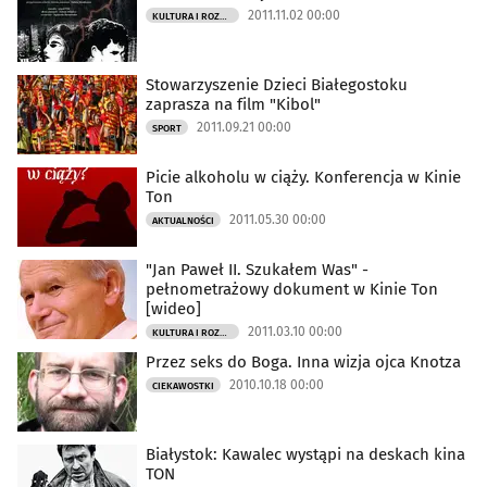
2011.11.02 00:00
KULTURA I ROZRYWKA
Stowarzyszenie Dzieci Białegostoku
zaprasza na film "Kibol"
2011.09.21 00:00
SPORT
Picie alkoholu w ciąży. Konferencja w Kinie
Ton
2011.05.30 00:00
AKTUALNOŚCI
"Jan Paweł II. Szukałem Was" -
pełnometrażowy dokument w Kinie Ton
[wideo]
2011.03.10 00:00
KULTURA I ROZRYWKA
Przez seks do Boga. Inna wizja ojca Knotza
2010.10.18 00:00
CIEKAWOSTKI
Białystok: Kawalec wystąpi na deskach kina
TON