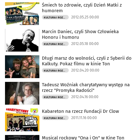
Śmiech to zdrowie, czyli Dzień Matki z
humorem
2012.05.25 00:00
KULTURA I ROZRYWKA
Marcin Daniec, czyli Show Człowieka
Honoru i humoru
2012.05.18 00:00
KULTURA I ROZRYWKA
Długi marsz do wolności, czyli z Syberii do
Kalkuty. Pokaz filmu w kinie Ton
2012.04.20 00:00
KULTURA I ROZRYWKA
Tadeusz Woźniak charytatywny występ na
rzecz "Promyka Radości"
2012.04.16 00:00
KULTURA I ROZRYWKA
Kabareton na rzecz Fundacji Dr Clow
2011.11.16 00:00
KULTURA I ROZRYWKA
Musical rockowy "Ona i On" w Kine Ton