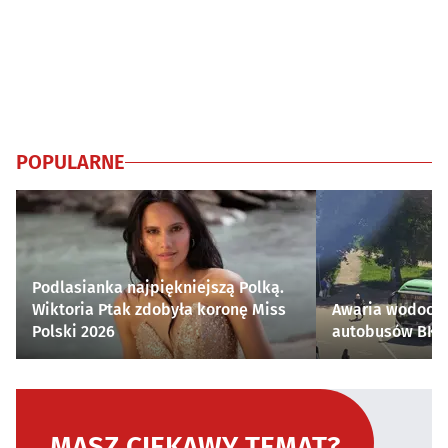
POPULARNE
Podlasianka najpiękniejszą Polką.
Wiktoria Ptak zdobyła koronę Miss
Awaria wodocią
Polski 2026
autobusów BKM 
MASZ CIEKAWY TEMAT?