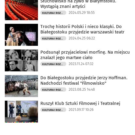
Słuchowisko na żywo w Białymstoku.
Wystąpią znani artyści
2024.05.29 18:55
KULTURA I ROZRYWKA
Trochę historii Polski i nieco klasyki. Do
Białegostoku przyjedzie warszawski teatr
2024.04.25 06:22
KULTURA I ROZRYWKA
Podsunął przyjacielowi morfinę. Na miejscu
znalazł jego martwe ciało
2023.11.24 07:32
KULTURA I ROZRYWKA
Do Białegostoku przyjedzie Jerzy Hoffman.
Nadchodzi festiwal "Filmowisko"
2023.08.25 14:48
KULTURA I ROZRYWKA
Ruszył Klub Sztuki Filmowej i Teatralnej
2021.09.17 10:26
KULTURA I ROZRYWKA