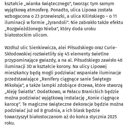
kształcie „wianka świątecznego”, tworząc tym samym
wyjątkową atmosferę. Ponadto, ulica Lipowa została
wzbogacona o 23 przewieszki, a ulica Kilińskiego – o 11
iluminacji w formie „żyrandoli”. Nie zabrakło także efektu
„Rozgwieżdżonego Nieba”, który doda uroku
białostockim ulicom.
Wzdłuż ulic Sienkiewicza, alei Piłsudskiego oraz Curie-
Skłodowskiej rozświetliły się 45 elementy świetlne
przypominające gwiazdy, a na al. Piłsudskiego zawisło 46
iluminacji 3D w kształcie korony. Na ulicy Lipowej
mieszkańcy będą mogli podziwiać wspaniałe iluminacje
przedstawiające „Renifery ciągnące sanie Świętego
Mikołaja”, a także lampki zdobiące drzewa, które stworzą
„Aleję Światła”. Dodatkowo, w Pałacu Branickich będzie
można podziwiać wyjątkową instalację „Konie ciągnące
karocę”. Te magiczne świąteczne dekoracje będzie można
podziwiać już od 8 grudnia, a ich blask będzie
towarzyszył białostoczanom aż do końca stycznia 2025
roku.