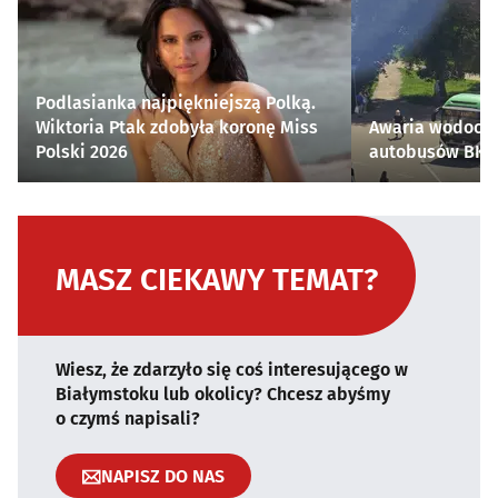
Podlasianka najpiękniejszą Polką.
Wiktoria Ptak zdobyła koronę Miss
Awaria wodocią
Polski 2026
autobusów BKM 
MASZ CIEKAWY TEMAT?
Wiesz, że zdarzyło się coś interesującego w
Białymstoku lub okolicy? Chcesz abyśmy
o czymś napisali?
NAPISZ DO NAS