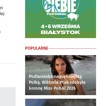
ei
dej
a
POPULARNE
Podlasianka najpiękniejszą
Polką. Wiktoria Ptak zdobyła
koronę Miss Polski 2026