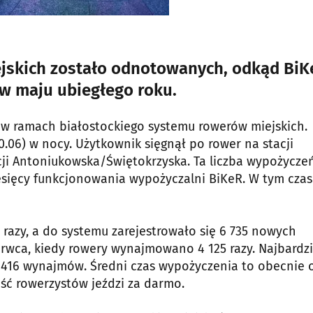
ejskich zostało odnotowanych, odkąd BiK
 w maju ubiegłego roku.
w ramach białostockiego systemu rowerów miejskich.
.06) w nocy. Użytkownik sięgnął po rower na stacji
acji Antoniukowska/Świętokrzyska. Ta liczba wypożycze
iesięcy funkcjonowania wypożyczalni BiKeR. W tym czas
razy, a do systemu zarejestrowało się 6 735 nowych
wca, kiedy rowery wynajmowano 4 125 razy. Najbardzi
416 wynajmów. Średni czas wypożyczenia to obecnie o
ść rowerzystów jeździ za darmo.