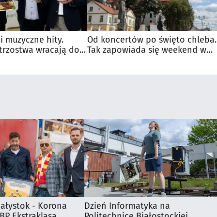
 i muzyczne hity.
Od koncertów po święto chleba.
trzostwa wracają do
Tak zapowiada się weekend w
regionie
iałystok - Korona
Dzień Informatyka na
 BP Ekstraklasa
Politechnice Białostockiej