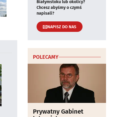
Białymstoku lub okolicy?
Chcesz abyśmy o czymś
napisali?
NAPISZ DO NAS
POLECAMY
Prywatny Gabinet