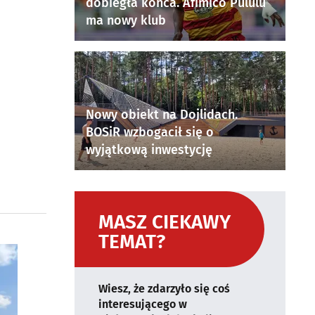
dobiegła końca. Afimico Pululu
ma nowy klub
Nowy obiekt na Dojlidach.
BOSiR wzbogacił się o
wyjątkową inwestycję
MASZ CIEKAWY
TEMAT?
Wiesz, że zdarzyło się coś
interesującego w