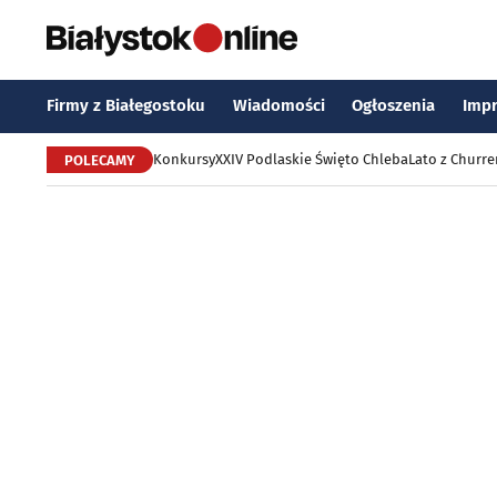
Firmy z Białegostoku
Wiadomości
Ogłoszenia
Imp
Konkursy
XXIV Podlaskie Święto Chleba
Lato z Churr
POLECAMY