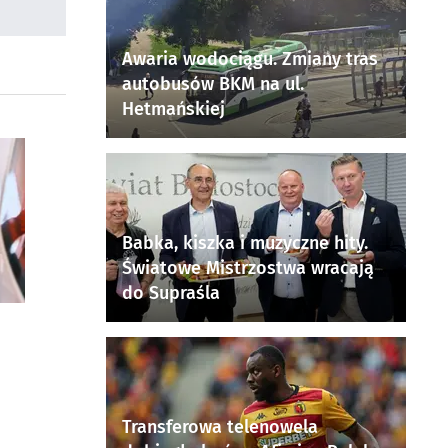
Awaria wodociągu. Zmiany tras
autobusów BKM na ul.
Hetmańskiej
Babka, kiszka i muzyczne hity.
Światowe Mistrzostwa wracają
do Supraśla
Transferowa telenowela