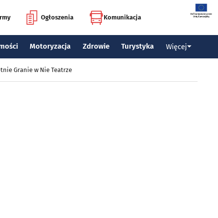
irmy
Ogłoszenia
Komunikacja
mości
Motoryzacja
Zdrowie
Turystyka
Więcej
tnie Granie w Nie Teatrze