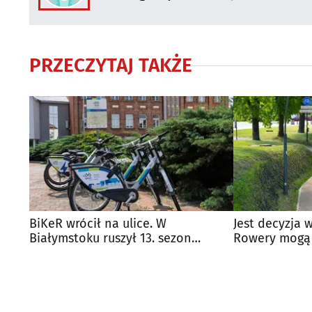
PRZECZYTAJ TAKŻE
BiKeR wrócił na ulice. W
Jest decyzja 
Białymstoku ruszył 13. sezon
Rowery mogą 
roweru miejskiego