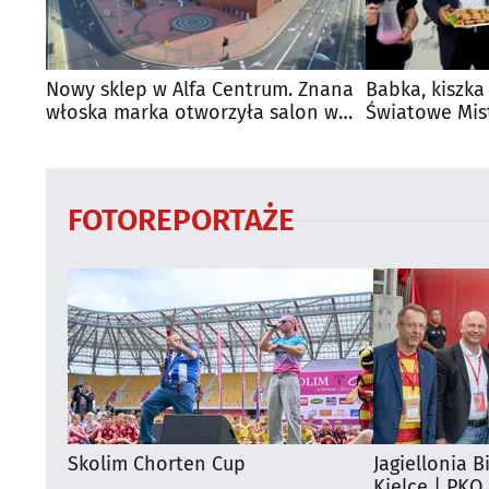
Nowy sklep w Alfa Centrum. Znana
Babka, kiszka
włoska marka otworzyła salon w
Światowe Mis
Białymstoku
Supraśla
FOTOREPORTAŻE
Skolim Chorten Cup
Jagiellonia B
Kielce | PKO