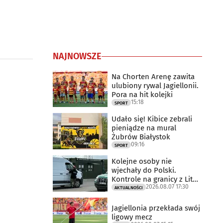
NAJNOWSZE
Na Chorten Arenę zawita
ulubiony rywal Jagiellonii.
Pora na hit kolejki
15:18
SPORT
Udało się! Kibice zebrali
pieniądze na mural
Żubrów Białystok
09:16
SPORT
Kolejne osoby nie
wjechały do Polski.
Kontrole na granicy z Litwą
2026.08.07 17:30
trwają
AKTUALNOŚCI
Jagiellonia przekłada swój
ligowy mecz