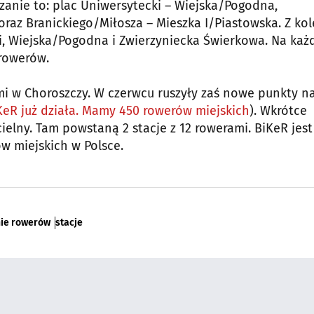
czanie to: plac Uniwersytecki – Wiejska/Pogodna,
raz Branickiego/Miłosza – Mieszka I/Piastowska. Z kol
ki, Wiejska/Pogodna i Zwierzyniecka Świerkowa. Na każ
rowerów.
mi w Choroszczy. W czerwcu ruszyły zaś nowe punkty n
KeR już działa. Mamy 450 rowerów miejskich
). Wkrótce
elny. Tam powstaną 2 stacje z 12 rowerami. BiKeR jest
w miejskich w Polsce.
ie rowerów
stacje