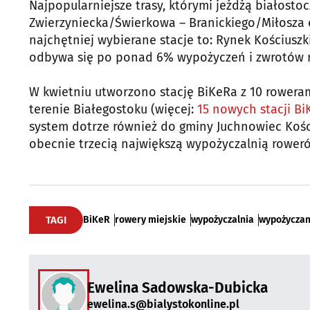
Najpopularniejsze trasy, którymi jeżdżą białosto
Zwierzyniecka/Świerkowa – Branickiego/Miłosza o
najchętniej wybierane stacje to: Rynek Kościusz
odbywa się po ponad 6% wypożyczeń i zwrotów 
W kwietniu utworzono stację BiKeRa z 10 rowera
terenie Białegostoku (więcej:
15 nowych stacji Bi
system dotrze również do gminy Juchnowiec Kości
obecnie trzecią największą wypożyczalnią roweró
TAGI
BiKeR
rowery miejskie
wypożyczalnia
wypożyczan
Ewelina Sadowska-Dubicka
ewelina.s@bialystokonline.pl