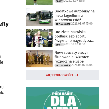
2026.08.07 15:15
SPORT
Dodatkowe autobusy na
mecz Jagiellonii z
Widzewem Łódź
eRy
2026.08.07 15:00
AKTUALNOŚCI
Oto złote nazwiska
podlaskiego sportu.
Przyznano nagrody za
2026.08.07 14:30
2025 rok
SPORT
Nowi strażacy złożyli
ń
ślubowanie. Wkrótce
rozpoczną służbę
ie
2026.08.07 14:04
AKTUALNOŚCI
WIĘCEJ WIADOMOŚCI
ej
k.