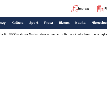
Imprezy
F
rezy
Kultura
Sport
Praca
Biznes
Nauka
Nierucho
eria MUNDO
Światowe Mistrzostwa w pieczeniu Babki i Kiszki Ziemniaczanej
Le