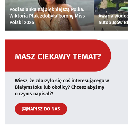
Podlasianka najpiękniejszą Polką.
Wiktoria Ptak zdobyła koronę Miss
Awaria wodocią
Polski 2026
autobusów BKM 
MASZ CIEKAWY TEMAT?
Wiesz, że zdarzyło się coś interesującego w
Białymstoku lub okolicy? Chcesz abyśmy
o czymś napisali?
NAPISZ DO NAS