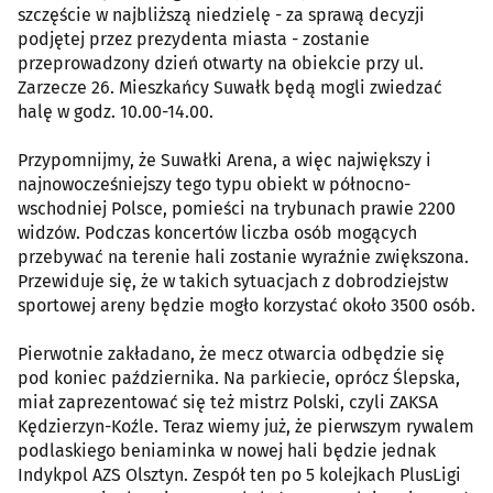
szczęście w najbliższą niedzielę - za sprawą decyzji
podjętej przez prezydenta miasta - zostanie
przeprowadzony dzień otwarty na obiekcie przy ul.
Zarzecze 26. Mieszkańcy Suwałk będą mogli zwiedzać
halę w godz. 10.00-14.00.
Przypomnijmy, że Suwałki Arena, a więc największy i
najnowocześniejszy tego typu obiekt w północno-
wschodniej Polsce, pomieści na trybunach prawie 2200
widzów. Podczas koncertów liczba osób mogących
przebywać na terenie hali zostanie wyraźnie zwiększona.
Przewiduje się, że w takich sytuacjach z dobrodziejstw
sportowej areny będzie mogło korzystać około 3500 osób.
Pierwotnie zakładano, że mecz otwarcia odbędzie się
pod koniec października. Na parkiecie, oprócz Ślepska,
miał zaprezentować się też mistrz Polski, czyli ZAKSA
Kędzierzyn-Koźle. Teraz wiemy już, że pierwszym rywalem
podlaskiego beniaminka w nowej hali będzie jednak
Indykpol AZS Olsztyn. Zespół ten po 5 kolejkach PlusLigi