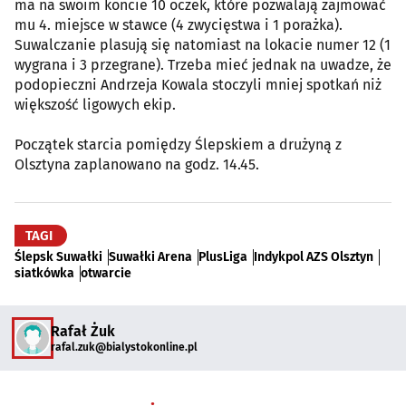
ma na swoim koncie 10 oczek, które pozwalają zajmować
mu 4. miejsce w stawce (4 zwycięstwa i 1 porażka).
Suwalczanie plasują się natomiast na lokacie numer 12 (1
wygrana i 3 przegrane). Trzeba mieć jednak na uwadze, że
podopieczni Andrzeja Kowala stoczyli mniej spotkań niż
większość ligowych ekip.
Początek starcia pomiędzy Ślepskiem a drużyną z
Olsztyna zaplanowano na godz. 14.45.
TAGI
Ślepsk Suwałki
Suwałki Arena
PlusLiga
Indykpol AZS Olsztyn
siatkówka
otwarcie
Rafał Żuk
rafal.zuk@bialystokonline.pl