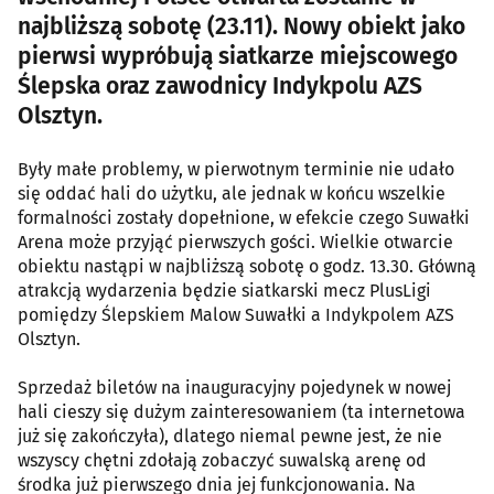
najbliższą sobotę (23.11). Nowy obiekt jako
pierwsi wypróbują siatkarze miejscowego
Ślepska oraz zawodnicy Indykpolu AZS
Olsztyn.
Były małe problemy, w pierwotnym terminie nie udało
się oddać hali do użytku, ale jednak w końcu wszelkie
formalności zostały dopełnione, w efekcie czego Suwałki
Arena może przyjąć pierwszych gości. Wielkie otwarcie
obiektu nastąpi w najbliższą sobotę o godz. 13.30. Główną
atrakcją wydarzenia będzie siatkarski mecz PlusLigi
pomiędzy Ślepskiem Malow Suwałki a Indykpolem AZS
Olsztyn.
Sprzedaż biletów na inauguracyjny pojedynek w nowej
hali cieszy się dużym zainteresowaniem (ta internetowa
już się zakończyła), dlatego niemal pewne jest, że nie
wszyscy chętni zdołają zobaczyć suwalską arenę od
środka już pierwszego dnia jej funkcjonowania. Na