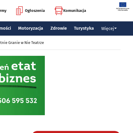
irmy
Ogłoszenia
Komunikacja
mości
Motoryzacja
Zdrowie
Turystyka
Więcej
tnie Granie w Nie Teatrze