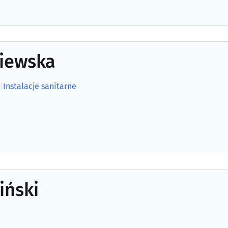
siewska
|
Instalacje sanitarne
iński