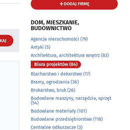
DODAJ FIRMĘ
DOM, MIESZKANIE,
BUDOWNICTWO
Agencje nieruchomości
(79)
KAJ
Antyki
(5)
Architektura, architektura wnętrz
(83)
Biura projektów
(84)
Blacharstwo i dekarstwo
(17)
Bramy, ogrodzenia
(36)
Brukarstwo, bruk
(26)
Budowlane maszyny, narzędzia, sprzęt
(54)
Budowlane materiały
(101)
Budowlane przedsiębiorstwa
(118)
Centralne odkurzacze
(3)