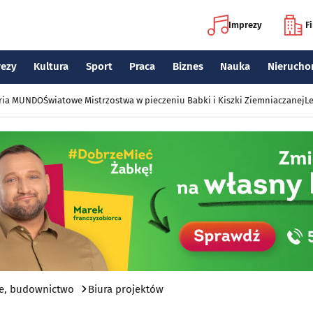
Imprezy
F
rezy
Kultura
Sport
Praca
Biznes
Nauka
Nierucho
eria MUNDO
Światowe Mistrzostwa w pieczeniu Babki i Kiszki Ziemniaczanej
Le
e, budownictwo
Biura projektów