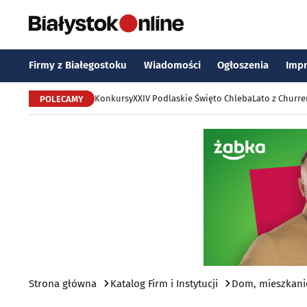
Firmy z Białegostoku
Wiadomości
Ogłoszenia
Imp
Konkursy
XXIV Podlaskie Święto Chleba
Lato z Churr
POLECAMY
Strona główna
Katalog Firm i Instytucji
Dom, mieszkani