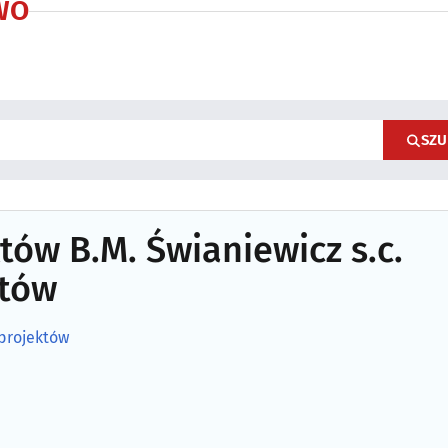
WO
SZU
tów B.M. Świaniewicz s.c.
któw
 projektów