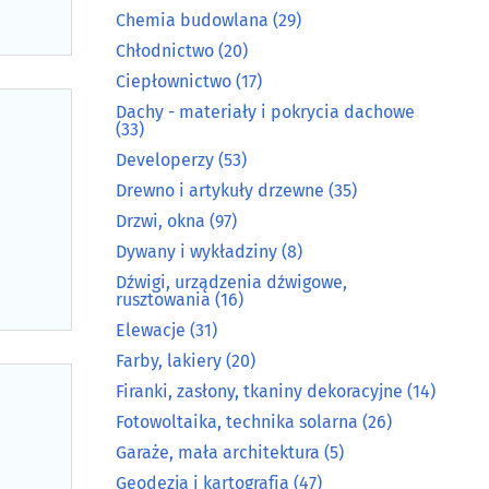
Chemia budowlana
(29)
Chłodnictwo
(20)
Ciepłownictwo
(17)
Dachy - materiały i pokrycia dachowe
(33)
Developerzy
(53)
Drewno i artykuły drzewne
(35)
Drzwi, okna
(97)
Dywany i wykładziny
(8)
Dźwigi, urządzenia dźwigowe,
rusztowania
(16)
Elewacje
(31)
Farby, lakiery
(20)
Firanki, zasłony, tkaniny dekoracyjne
(14)
Fotowoltaika, technika solarna
(26)
Garaże, mała architektura
(5)
Geodezja i kartografia
(47)